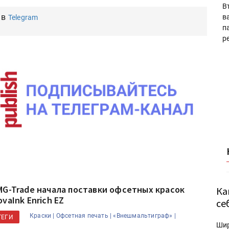
В
 в
в
Telegram
п
р
MG-Trade начала поставки офсетных красок
Ка
vaInk Enrich EZ
се
Краски |
Офсетная печать |
«Внешмальтиграф» |
ТЕГИ
Ши