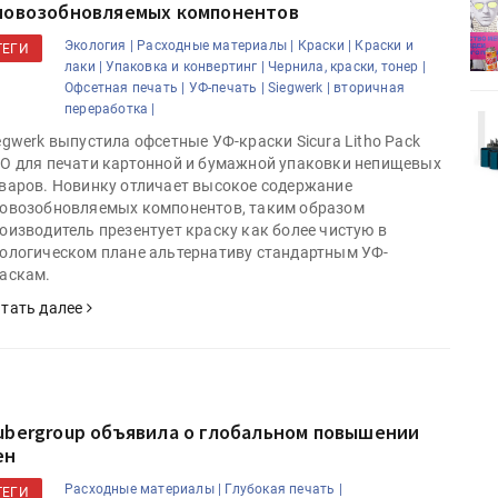
иовозобновляемых компонентов
деями,
IPSA 2026 приглашает за идеями,
поставщиками и новыми
Экология |
Расходные материалы |
Краски |
Краски и
ТЕГИ
решениями для брендов
лаки |
Упаковка и конвертинг |
Чернила, краски, тонер |
Офсетная печать |
УФ-печать |
Siegwerk |
вторичная
переработка |
Kairos выпускает станцию
egwerk выпустила офсетные УФ-краски Sicura Litho Pack
r Lava
смешения красок Ada Color Lava
O для печати картонной и бумажной упаковки непищевых
варов. Новинку отличает высокое содержание
овозобновляемых компонентов, таким образом
оизводитель презентует краску как более чистую в
ологическом плане альтернативу стандартным УФ-
аскам.
тать далее
ubergroup объявила о глобальном повышении
ен
Расходные материалы |
Глубокая печать |
ТЕГИ