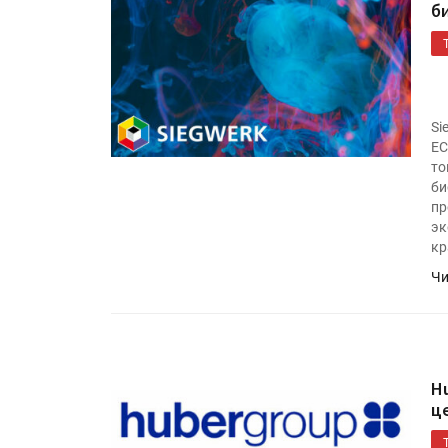
б
IPSA 2026 приглашает за и
поставщиками и новыми
решениями для брендов
Kairos выпускает станцию
Si
смешения красок Ada Colo
EC
то
би
пр
эк
кр
Чи
H
ц