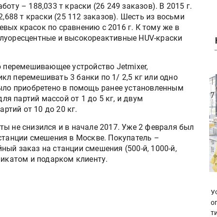
оту – 188,033 т краски (26 249 заказов). В 2015 г.
2,688 т краски (25 112 заказов). Шесть из восьми
ых красок по сравнению с 2016 г. К тому же в
флуоресцентные и высокореактивные HUV-краски
ю перемешивающее устройство Jetmixer,
л перемешивать 3 банки по 1/ 2,5 кг или одно
было приобретено в помощь ранее установленным
я партий массой от 1 до 5 кг, и двум
тий от 10 до 20 кг.
ы не снизился и в начале 2017. Уже 2 февраля был
 станции смешения в Москве. Покупатель –
ый заказ на станции смешения (500-й, 1000-й,
фикатом и подарком клиенту.
У
о
т