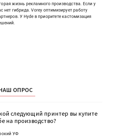
торая жизнь рекламного производства. Если у
ас нет гибрида. Vorey оптимизирует работу
артнеров. У Hyde в приоритете кастомизация
ешений.
НАШ ОПРОС
кой следующий принтер вы купите
бе на производство?
рокий УФ