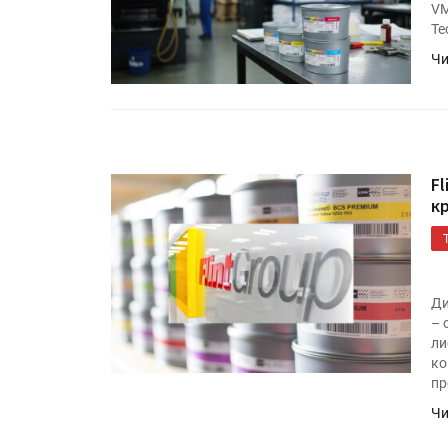
VM
Te
Чи
F
к
Ди
– 
ли
ко
пр
Чи