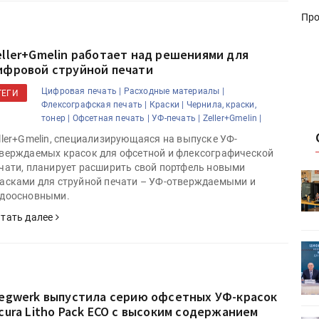
Про
eller+Gmelin работает над решениями для
ифровой струйной печати
Цифровая печать |
Расходные материалы |
ТЕГИ
Флексографская печать |
Краски |
Чернила, краски,
тонер |
Офсетная печать |
УФ-печать |
Zeller+Gmelin |
ller+Gmelin, специализирующаяся на выпуске УФ-
верждаемых красок для офсетной и флексографической
чати, планирует расширить свой портфель новыми
HeyGears анонсировала
асками для струйной печати – УФ-отверждаемыми и
УФ/3D-
полноцветный гибридный УФ/3D-
доосновными.
принтер G1X
тать далее
ет
Росприроднадзор запускает
«Калькулятор утилизации»
iegwerk выпустила серию офсетных УФ-красок
icura Litho Pack ECO с высоким содержанием