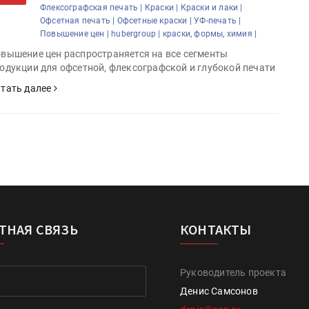
Флексографская печать |
Краски |
Краски и лаки |
Офсетная печать |
Офсетные краски |
УФ-печать |
Повышение цен |
hubergroup |
краски, формы, химия |
вышение цен распространяется на все сегменты
одукции для офсетной, флексографской и глубокой печати
тать далее
ТНАЯ СВЯЗЬ
КОНТАКТЫ
Руководитель проекта
Денис Самсонов