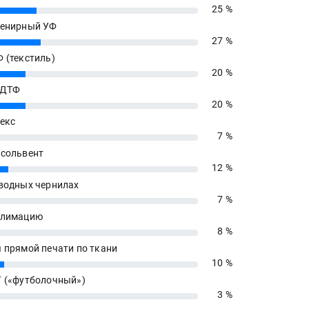
25 %
енирный УФ
27 %
 (текстиль)
20 %
 ДТФ
20 %
екс
7 %
сольвент
12 %
водных чернилах
7 %
блимацию
8 %
 прямой печати по ткани
10 %
 («футболочный»)
3 %