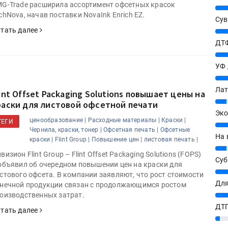
G-Trade расширила ассортимент офсетных красок
25%
chNova, начав поставки NovaInk Enrich EZ.
Сув
тать далее
27%
ДТФ
20%
УФ
20%
Лат
lint Offset Packaging Solutions повышает цены на
7%
раски для листовой офсетной печати
Эко
ценообразование |
Расходные материалы |
Краски |
ТЕГИ
12%
Чернила, краски, тонер |
Офсетная печать |
Офсетные
На 
краски |
Flint Group |
Повышение цен |
листовая печать |
7%
визион Flint Group – Flint Offset Packaging Solutions (FOPS)
Су
объявил об очередном повышении цен на краски для
8%
стового офсета. В компании заявляют, что рост стоимости
Для
нечной продукции связан с продолжающимся ростом
оизводственных затрат.
10%
ДТГ
тать далее
3%