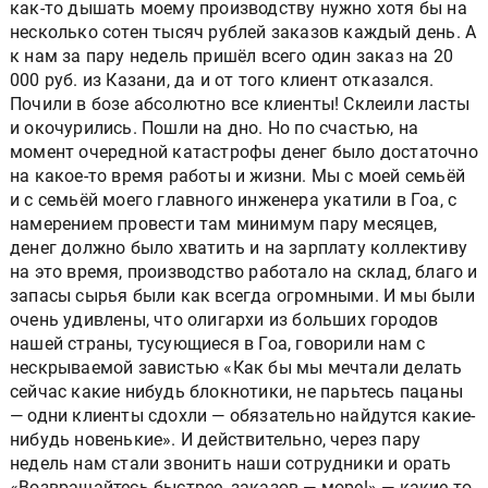
как-то дышать моему производству нужно хотя бы на
несколько сотен тысяч рублей заказов каждый день. А
к нам за пару недель пришёл всего один заказ на 20
000 руб. из Казани, да и от того клиент отказался.
Почили в бозе абсолютно все клиенты! Склеили ласты
и окочурились. Пошли на дно. Но по счастью, на
момент очередной катастрофы денег было достаточно
на какое-то время работы и жизни. Мы с моей семьёй
и с семьёй моего главного инженера укатили в Гоа, с
намерением провести там минимум пару месяцев,
денег должно было хватить и на зарплату коллективу
на это время, производство работало на склад, благо и
запасы сырья были как всегда огромными. И мы были
очень удивлены, что олигархи из больших городов
нашей страны, тусующиеся в Гоа, говорили нам с
нескрываемой завистью «Как бы мы мечтали делать
сейчас какие нибудь блокнотики, не парьтесь пацаны
— одни клиенты сдохли — обязательно найдутся какие-
нибудь новенькие». И действительно, через пару
недель нам стали звонить наши сотрудники и орать
«Возвращайтесь быстрее, заказов — море!» — какие то