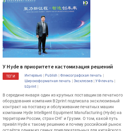
У Hyde в приоритете кастомизация решений
|
|
|
Интервью
Publish
Флексографская печать
ТЕГИ
|
|
|
Широкоформатная печать
Эксклюзив
УФ-печать
|
b2print
В середине января один из крупных поставщиков печатного
оборудования компания B2print подписала эксклюзивный
контракт на поставку и обслуживание печатных машин
компании Hyde Intelligent Equipment Manufacturing (Hyde) на
территории России, стран СНГ и Грузии. О том, какой путь
привёл Hyde к такому решению и почему российский рынок
остаётся одним из самых привлекательных для китайского