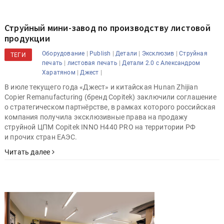
Струйный мини-завод по производству листовой
продукции
|
|
|
|
Оборудование
Publish
Детали
Эксклюзив
Струйная
ТЕГИ
|
|
печать
листовая печать
Детали 2.0 с Александром
|
|
Харатяном
Джест
В июле текущего года «Джест» и китайская Hunan Zhijian
Copier Remanufacturing (бренд Copitek) заключили соглашение
о стратегическом партнёрстве, в рамках которого российская
компания получила эксклюзивные права на продажу
струйной ЦПМ Copitek INNO H440 PRO на территории РФ
и прочих стран ЕАЭС.
Читать далее