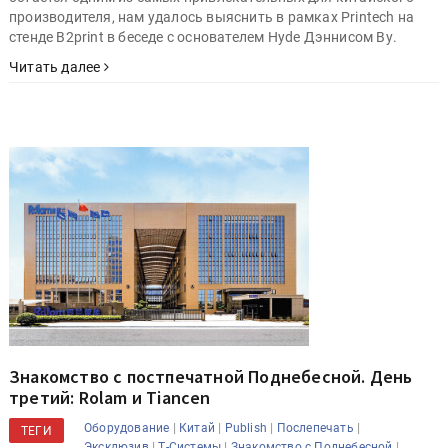
производителя, нам удалось выяснить в рамках Printech на
стенде B2print в беседе с основателем Hyde Дэннисом Ву.
Читать далее
Знакомство с постпечатной Поднебесной. День
третий: Rolam и Tiancen
|
|
|
|
Оборудование
Китай
Publish
Послепечать
ТЕГИ
|
|
|
Эксклюзив
Т-Системы
Знакомство с Поднебесной