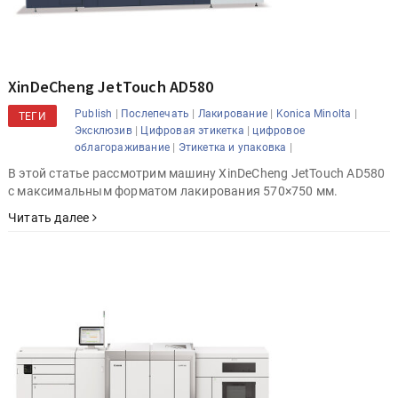
XinDeCheng JetTouch AD580
|
|
|
|
Publish
Послепечать
Лакирование
Konica Minolta
ТЕГИ
|
|
Эксклюзив
Цифровая этикетка
цифровое
|
|
облагораживание
Этикетка и упаковка
В этой статье рассмотрим машину XinDeCheng JetTouch AD580
с максимальным форматом лакирования 570×750 мм.
Читать далее