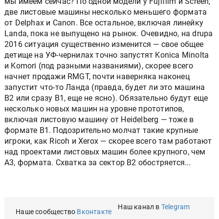
мы имеем сейчас? По одной модели у Fujifilm и Screen,
две листовые машины несколько меньшего формата
от Delphax и Canon. Все остальное, включая линейку
Landa, пока не выпущено на рынок. Очевидно, на drupa
2016 ситуация существенно изменится — свое общее
детище на УФ-чернилах точно запустят Konica Minolta
и Komori (под разными названиями), скорее всего
начнет продажи RMGT, почти наверняка наконец
запустит что-то Ланда (правда, будет ли это машина
B2 или сразу B1, еще не ясно). Обязательно будут еще
несколько новых машин на уровне прототипов,
включая листовую машину от Heidelberg — тоже в
формате B1. Подозрительно молчат такие крупные
игроки, как Ricoh и Xerox — скорее всего там работают
над проектами листовых машин более крупного, чем
А3, формата. Схватка за сектор B2 обостряется...
Наш канал в
Telegram
Наше сообщество
Вконтакте