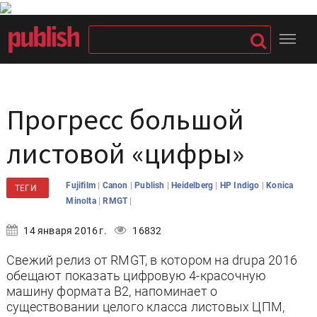
Прогресс большой
листовой «цифры»
|
|
|
|
|
Fujifilm
Canon
Publish
Heidelberg
HP Indigo
Konica
ТЕГИ
|
|
Minolta
RMGT
14 января 2016 г.
16832
Свежий релиз от RMGT, в котором на drupa 2016
обещают показать цифровую 4-красочную
машину формата B2, напоминает о
существовании целого класса листовых ЦПМ,