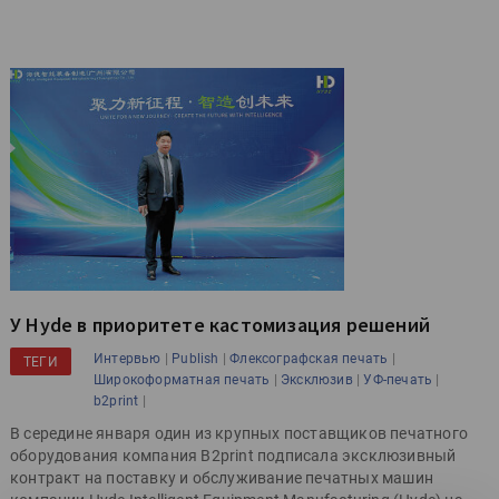
У Hyde в приоритете кастомизация решений
|
|
|
Интервью
Publish
Флексографская печать
ТЕГИ
|
|
|
Широкоформатная печать
Эксклюзив
УФ-печать
|
b2print
В середине января один из крупных поставщиков печатного
оборудования компания B2print подписала эксклюзивный
контракт на поставку и обслуживание печатных машин