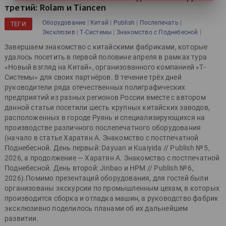
третий: Rolam и Tiancen
|
|
|
|
Оборудование
Китай
Publish
Послепечать
ТЕГИ
|
|
|
Эксклюзив
Т-Системы
Знакомство с Поднебесной
Завершаем знакомство с китайскими фабриками, которые
удалось посетить в первой половине апреля в рамках тура
«Новый взгляд на Китай», организованного компанией «Т-
Системы» для своих партнёров. В течение трёх дней
руководители ряда отечественных полиграфических
предприятий из разных регионов России вместе с автором
данной статьи посетили шесть крупных китайских заводов,
расположенных в городе Руянь и специализирующихся на
производстве различного послепечатного оборудования
(начало в статье Харатян А. Знакомство с постпечатной
Поднебесной. День первый: Dayuan и Kuaiyida // Publish № 5,
2026, а продолжение — Харатян А. Знакомство с постпечатной
Поднебесной. День второй: Jinbao и HPM // Publish № 6,
2026).Помимо презентаций оборудования, для гостей были
организованы экскурсии по промышленным цехам, в которых
производится сборка и отладка машин, а руководство фабрик
эксклюзивно поделилось планами об их дальнейшем
развитии.