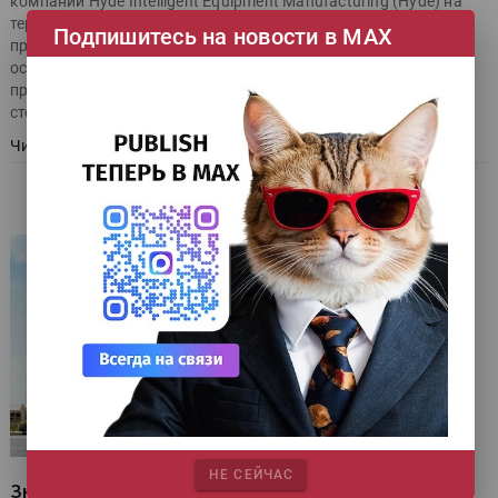
компании Hyde Intelligent Equipment Manufacturing (Hyde) на
территории России, стран СНГ и Грузии. О том, какой путь
Подпишитесь на новости в МАХ
привёл Hyde к такому решению и почему российский рынок
остаётся одним из самых привлекательных для китайского
производителя, нам удалось выяснить в рамках Printech на
стенде B2print в беседе с основателем Hyde Дэннисом Ву.
Читать далее
НЕ СЕЙЧАС
Знакомство с постпечатной Поднебесной. День