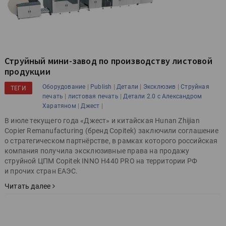
Струйный мини-завод по производству листовой
продукции
|
|
|
|
Оборудование
Publish
Детали
Эксклюзив
Струйная
ТЕГИ
|
|
печать
листовая печать
Детали 2.0 с Александром
|
|
Харатяном
Джест
В июле текущего года «Джест» и китайская Hunan Zhijian
Copier Remanufacturing (бренд Copitek) заключили соглашение
о стратегическом партнёрстве, в рамках которого российская
компания получила эксклюзивные права на продажу
струйной ЦПМ Copitek INNO H440 PRO на территории РФ
и прочих стран ЕАЭС.
Читать далее