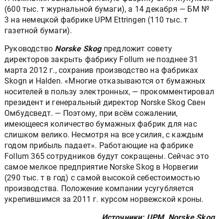
(600 тыс. т журнальной бумаги), а 14 декабря — БМ №
3 на немецкой фабрике UPM Ettringen (110 тыс. т
газетной бумаги).
Руководство
Norske Skog
предложит совету
директоров закрыть фабрику Follum не позднее 31
марта 2012 г., сохранив производство на фабриках
Skogn и Halden. «Многие отказываются от бумажных
носителей в пользу электронных, — прокомментировал
президент и генеральный директор Norske Skog Свен
Омбудсведт. — Поэтому, при всём сожалении,
имеющееся количество бумажных фабрик для нас
слишком велико. Несмотря на все усилия, с каждым
годом прибыль падает». Работающие на фабрике
Follum 365 сотрудников будут сокращены. Сейчас это
самое мелкое предприятие Norske Skog в Норвегии
(290 тыс. т в год) с самой высокой себестоимостью
производства. Положение компании усугубляется
укрепившимся за 2011 г. курсом норвежской кроны.
Источники: UPM, Norske Skog