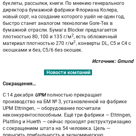
буклеты, рассылки, книги. По мнению генерального
директора бумажной фабрики Флориана Колера,
новый сорт, на создание которого ушёл не один год,
быстро станет аналогом технологии Gore-Tex в
бумажной отрасли. Бумага Blocker предлагается
2
плотностью 80, 100 и 135 г/м
, есть обложечный
2
материал плотностью 270 г/м
, конверты DL, C5 и C4 с
окошками и без, C5/6 без окошек.
Источник: Gmund
Новости компаний
Сокращения…
С 14 декабря
UPM
полностью прекращает
производство на БМ № 3, установленной на фабрике
UPM Ettringen, — оборудование посчитали
неконкурентоспособным. Ещё три фабрики — Ettringen,
Plattling и Huerth — сейчас проходят реструктуризацию
с сокращением штата на 54 человека. Цель —
повысить прибыльность и экономическую