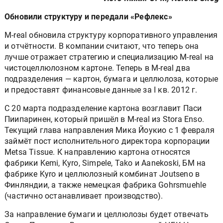
Обновили структуру и передали «Рефлекс»
M-real обновила структуру корпоративного управления
и отчётности. В компании считают, что теперь она
лучше отражает стратегию и специализацию M-real на
чистоцеллюлозном картоне. Теперь в M-real два
подразделения — картон, бумага и целлюлоза, которые
и предоставят финансовые данные за I кв. 2012 г.
С 20 марта подразделение картона возглавит Паси
Пиипаринен, который пришёл в M-real из Stora Enso.
Текущий глава направления Мика Йоукио с 1 февраля
займёт пост исполнительного директора корпорации
Metsa Tissue. К направлению картона относятся
фабрики Kemi, Kyro, Simpele, Tako и Aanekoski, БМ на
фабрике Kyro и целлюлозный комбинат Joutseno в
Финляндии, а также немецкая фабрика Gohrsmuehle
(частично останавливает производство).
За направление бумаги и целлюлозы будет отвечать