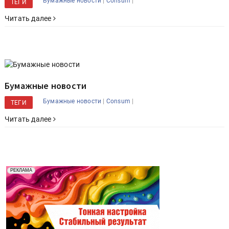
|
|
Бумажные новости
Consum
ТЕГИ
Читать далее
Бумажные новости
|
|
Бумажные новости
Consum
ТЕГИ
Читать далее
Реклама. Рекламодатель ООО "Передовые Системы
РЕКЛАМА
Печати" erid: 2SDnjd2d4Qz