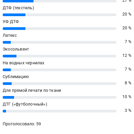
27 %
27%
ДТФ (текстиль)
20 %
20%
УФ ДТФ
20 %
20%
Латекс
7 %
7%
Экосольвент
12 %
12%
На водных чернилах
7 %
7%
Сублимацию
8 %
8%
Для прямой печати по ткани
10 %
10%
ДТГ («футболочный»)
3 %
3%
Проголосовало: 59