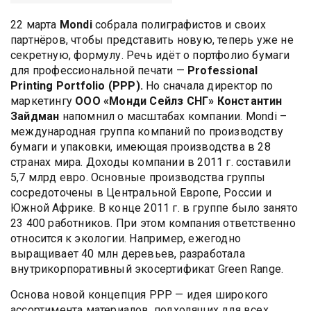
22 марта
Mondi
собрала полиграфистов и своих
партнёров, чтобы представить новую, теперь уже не
секретную, формулу. Речь идёт о портфолио бумаги
для профессиональной печати —
Professional
Printing Portfolio (PPP).
Но сначала директор по
маркетингу
ООО «Монди Сейлз СНГ» Константин
Зайдман
напомнил о масштабах компании. Mondi –
международная группа компаний по производству
бумаги и упаковки, имеющая производства в 28
странах мира. Доходы компании в 2011 г. составили
5,7 млрд евро. Основные производства группы
сосредоточены в Центральной Европе, России и
Южной Африке. В конце 2011 г. в группе было занято
23 400 работников. При этом компания ответственно
относится к экологии. Например, ежегодно
выращивает 40 млн деревьев, разработала
внутрикорпоративный экосертификат Green Range.
Основа новой концепция PPP — идея широкого
ассортимента материалов, подходящих для всех