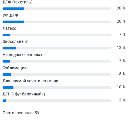
ДТФ (текстиль)
20 %
20%
УФ ДТФ
20 %
20%
Латекс
7 %
7%
Экосольвент
12 %
12%
На водных чернилах
7 %
7%
Сублимацию
8 %
8%
Для прямой печати по ткани
10 %
10%
ДТГ («футболочный»)
3 %
3%
Проголосовало: 59