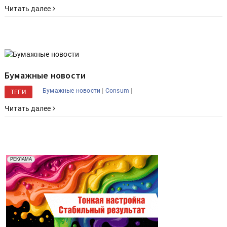
Читать далее
Бумажные новости
|
|
Бумажные новости
Consum
ТЕГИ
Читать далее
Реклама. Рекламодатель ООО "Передовые Системы
РЕКЛАМА
Печати" erid: 2SDnjd2d4Qz