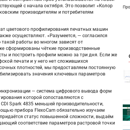
ствующей с начала октября. Это позволит «Колор
Про
сковским производителям и потребителям
тат цветового профилирования печатных машин
акже осуществляют. «Разумеется, — согласился
 такой работы во многом зависят от
 уже сформированы чёткие производственные
ты и построить профили можно за три дня. Если же
ской печати и у него нет сложившихся
асочных плотностей, мы предоставляем постоянную
истику об
Росстат опубликовал статистику об
абилизировать значения ключевых параметров
объёмах промышленного
первое
производства в стране за первое
синхронизации — система цифрового вывода форм
полугодие 2026 года
стирования которой сопоставляются с
CDI Spark 4835 меньшей производительности,
 пройдет
Круглый стол на тему РОП пройдет
мощью прибора FlexoCam обязательно изучаем
28 июля
у придаётся статус повышенной сложности, выдаём
дающий соответствие параметров растровой точки