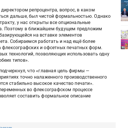
ет
Росприроднадзор запускает
«Калькулятор утилизации»
 директором репроцентра, вопрос, в каком
ться дальше, был чистой формальностью. Однако
тракту, у нас открыты все опциональные
а. Поэтому в ближайшем будущем предложим
деями,
IPSA 2026 приглашает за идеями,
 базирующейся на вставке элементов
поставщиками и новыми
ета. Собираемся работать и над ещё более
решениями для брендов
а флексографских и офсетных печатных форм.
вых технологий, позволяющих использовать одну
беих типов».
 подчеркнул, что «главная цель фирмы —
приятиях точно налаженного производственного
ется стабильно высокое качество печати».
 переменных во флексографском процессе
зволяет составить формальное описание