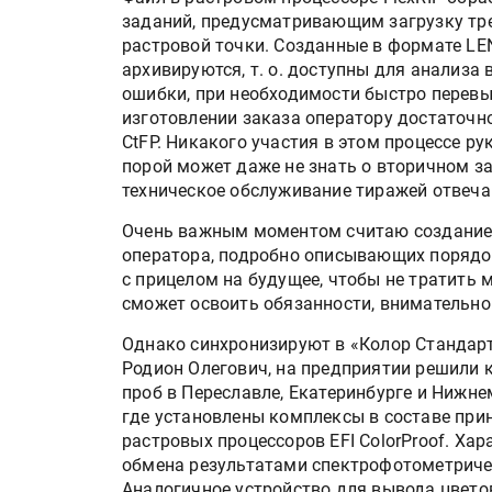
заданий, предусматривающим загрузку тр
растровой точки. Созданные в формате LE
архивируются, т. о. доступны для анализа
ошибки, при необходимости быстро перевы
изготовлении заказа оператору достаточно
CtFP. Никакого участия в этом процессе р
порой может даже не знать о вторичном за
техническое обслуживание тиражей отвеча
Очень важным моментом считаю создание 
оператора, подробно описывающих порядок
с прицелом на будущее, чтобы не тратить 
сможет освоить обязанности, внимательно
Однако синхронизируют в «Колор Стандарт
Родион Олегович, на предприятии решили
проб в Переславле, Екатеринбурге и Нижне
где установлены комплексы в составе прин
растровых процессоров EFI ColorProof. Ха
обмена результатами спектрофотометриче
Аналогичное устройство для вывода цвето