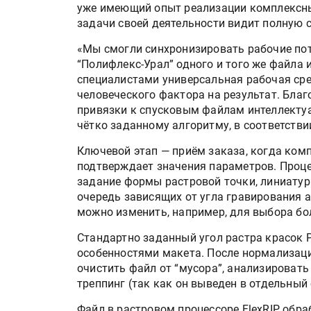
уже имеющий опыт реализации комплексных
задачи своей деятельности видит полную 
«Мы смогли синхронизировать рабочие пот
“Полифлекс-Урал” одного и того же файл
специалистами универсальная рабочая сре
человеческого фактора на результат. Благ
привязки к спусковым файлам интеллекту
чётко заданному алгоритму, в соответств
Ключевой этап — приём заказа, когда ком
подтверждает значения параметров. Проце
задание формы растровой точки, линиатуры
очередь зависящих от угла гравирования 
можно изменить, например, для выбора бол
Стандартно заданный угол растра красок P
особенностями макета. После нормализац
очистить файл от “мусора”, анализироват
треппинг (так как он выведен в отдельный 
Файл в растровом процессоре FlexRIP обр