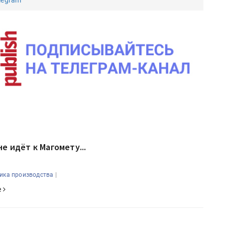
legram
не идёт к Магомету...
|
ика производства
е