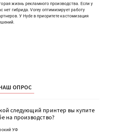
торая жизнь рекламного производства. Если у
ас нет гибрида. Vorey оптимизирует работу
артнеров. У Hyde в приоритете кастомизация
ешений.
НАШ ОПРОС
кой следующий принтер вы купите
бе на производство?
рокий УФ