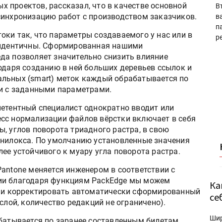
 проектов, рассказал, что в качестве основной
В
синхронизацию работ с производством заказчиков.
в
п
оки так, что параметры создаваемого у нас или в
р
а идентичны. Сформированная нашими
да позволяет значительно снизить влияние
одаря созданию в ней больших деревьев ссылок и
альных (smart) меток каждый обрабатывается по
ии с заданными параметрами.
петентный специалист однократно вводит или
сс нормализации файлов вёрстки включает в себя
, углов поворота триадного растра, в свою
анилокса. По умолчанию установленные значения
ее устойчивого к муару угла поворота растра.
antone меняется инженером в соответствии с
ии благодаря функциям PackEdge мы можем
Ка
ь и корректировать автоматически сформированный
се
слой, количество редакций не ограничено).
Ши
абатывается по заранее составленным билетам