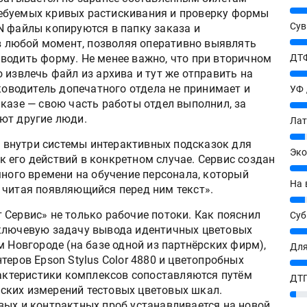
25%
ебуемых кривых растискивания и проверку формы
Сув
N файлы копируются в папку заказа и
27%
 в любой момент, позволяя оперативно выявлять
водить форму. Не менее важно, что при вторичном
ДТФ
 извлечь файл из архива и тут же отправить на
20%
уководитель допечатного отдела не принимает и
УФ
казе — свою часть работы отдел выполнил, за
20%
ют другие люди.
Лат
7%
внутри системы интерактивных подсказок для
Эко
 его действий в конкретном случае. Сервис создан
12%
много времени на обучение персонала, который
На 
 читая появляющийся перед ним текст».
7%
 Сервис» не только рабочие потоки. Как пояснил
Су
 ключевую задачу вывода идентичных цветовых
8%
м Новгороде (на базе одной из партнёрских фирм),
Для
теров Epson Stylus Color 4880 и цветопробных
10%
рактеристики комплексов сопоставляются путём
ДТГ
ских измерений тестовых цветовых шкал.
3%
вых и контрактных проб устанавливается на новой