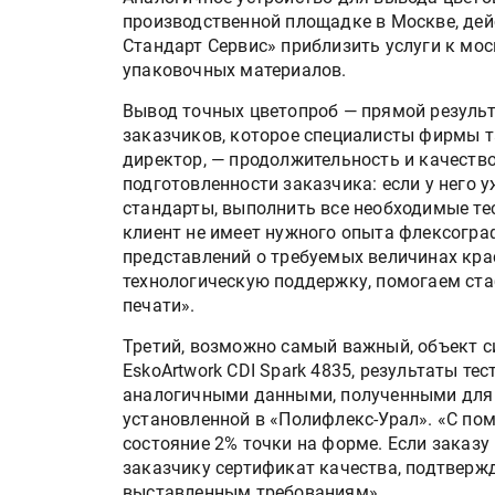
производственной площадке в Москве, дей
Стандарт Сервис» приблизить услуги к мо
упаковочных материалов.
Вывод точных цветопроб — прямой резуль
заказчиков, которое специалисты фирмы т
директор, — продолжительность и качество
подготовленности заказчика: если у него
стандарты, выполнить все необходимые тес
клиент не имеет нужного опыта флексограф
представлений о требуемых величинах кр
Росстат опубликовал стат
технологическую поддержку, помогаем ст
объёмах промышленного
печати».
производства в стране за 
Третий, возможно самый важный, объект 
полугодие 2026 года
EskoArtwork CDI Spark 4835, результаты те
аналогичными данными, полученными для 
Круглый стол на тему РОП
установленной в «Полифлекс-Урал». «С по
28 июля
состояние 2% точки на форме. Если заказ
заказчику сертификат качества, подтверж
выставленным требованиям».