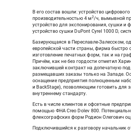
В его состав вошли: устройство цифрового
2
производительностью 4 м
/ч, вымывной пр
устройство для экспонирования, сушки и ф
устройство сушки DuPont Cyrel 1000 D, си
Базирующаяся в Переславле-Залесском, од
европейской части страны, фирма быстро 
изготовление печатных форм, так и на гр
Причём, как не без гордости отметил Хари
заключившей контракт на допечатную под
размещавших заказы только на Западе. Ос
оснащение предприятия полноценным набор
и BackStage), позволяющим готовить для 
внутреннему стандарту.
Есть в числе клиентов и офсетные предпр
помощью ФНА Creo Dolev 800. Потенциаль
флексографских форм Родион Олегович оце
Подключившийся к разговору начальник о