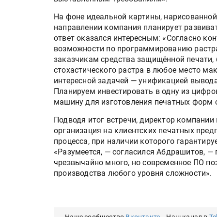
Росприроднадзор запуска
«Калькулятор утилизации»
На фоне идеальной картины, нарисованной
направлении компания планирует развива
ответ оказался интересным: «Согласно кон
возможности по программированию растр
IPSA 2026 приглашает за и
заказчикам средства защищённой печати,
поставщиками и новыми
стохастического растра в любое место мак
решениями для брендов
интересной задачей — унификацией вывод
Планируем инвестировать в одну из цифро
машину для изготовления печатных форм о
Подводя итог встречи, директор компании
организация на клиентских печатных пред
процесса, при наличии которого гарантиру
«Разумеется, — согласился Абдрашитов, —
чрезвычайно много, но современное ПО по
производства любого уровня сложности».