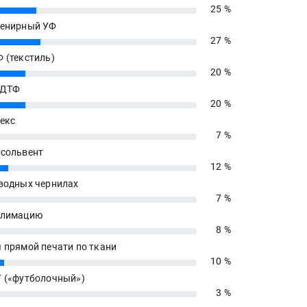
25 %
енирный УФ
27 %
 (текстиль)
20 %
 ДТФ
20 %
екс
7 %
сольвент
12 %
водных чернилах
7 %
блимацию
8 %
 прямой печати по ткани
10 %
 («футболочный»)
3 %