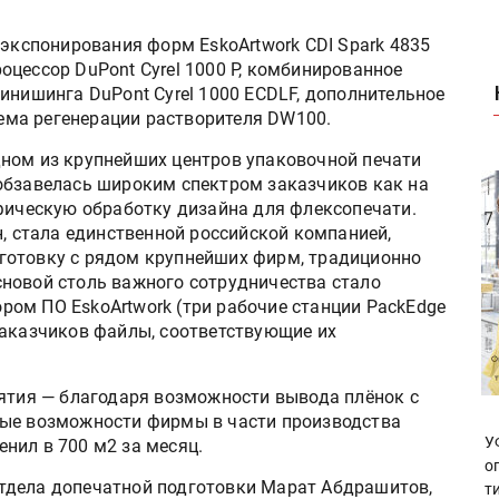
 экспонирования форм EskoArtwork CDI Spark 4835
оцессор DuPont Cyrel 1000 P, комбинированное
инишинга DuPont Cyrel 1000 ECDLF, дополнительное
стема регенерации растворителя DW100.
ном из крупнейших центров упаковочной печати
обзавелась широким спектром заказчиков как на
афическую обработку дизайна для флексопечати.
н, стала единственной российской компанией,
готовку с рядом крупнейших фирм, традиционно
новой столь важного сотрудничества стало
ом ПО EskoArtwork (три рабочие станции PackEdge
заказчиков файлы, соответствующие их
иятия — благодаря возможности вывода плёнок с
ные возможности фирмы в части производства
У
нил в 700 м2 за месяц.
о
тдела допечатной подготовки Марат Абдрашитов,
т