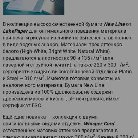
В коллекции высококачественной бумаги
New Line
от
LakePaper
для оптимального поведения материала
при печати рисунок из линий не вытеснен, а выполнен
в виде водяных знаков. Материалы трёх оттенков
белого (High White, Bright White, Natural White)
2
предлагаются в плотностях 90 и 135 г/м
(для
2
лазерной и струйной печати), а также 220 и 300 г/м
,
серебристые виды с высокоглянцевой отделкой Platin
2
и Steel — 310 г/м
. Имеются готовые конверты из
аналогичного материала. Бумага New Line
произведена из 100% целлюлозы, не содержит
древесной массы и кислот, pH-нейтральна, имеет
сертификат FSC.
Ещё одна новинка — коллекция с двумя
оригинальными видами отделки.
Whisper Cord
естественных матовых оттенков предлагается в
2
следующих вариантах: мокко 300 г/м
, бежевый 300 г/