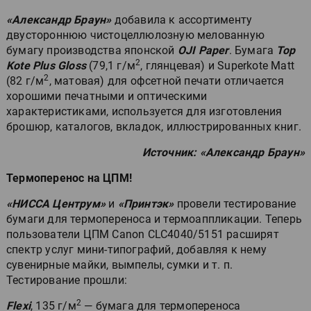
«Александр Браун»
добавила к ассортименту
двустороннюю чистоцеллюлозную мелованную
бумагу производства японской
OJI Paper
. Бумага
Top
2
Kote Plus Gloss
(79,1 г/м
, глянцевая) и Superkote Matt
2
(82 г/м
, матовая) для офсетной печати отличается
хорошими печатными и оптическими
характеристиками, используется для изготовления
брошюр, каталогов, вкладок, иллюстрированных книг.
Источник: «Александр Браун»
Термоперенос на ЦПМ!
«НИССА Центрум»
и
«Принтэк»
провели тестирование
бумаги для термопереноса и термоаппликации. Теперь
пользователи ЦПМ Canon CLC4040/5151 расширят
спектр услуг мини-типографий, добавляя к нему
сувенирные майки, вымпелы, сумки и т. п.
Тестирование прошли:
2
Flexi
, 135 г/м
— бумага для термопереноса