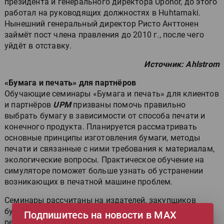
президента и генерального директора Uponor, до этого
работал на руководящих должностях в Huhtamaki.
Нынешний генеральный директор Ристо Анттонен
займёт пост члена правления до 2010 г., после чего
уйдёт в отставку.
Источник: Ahlstrom
«Бумага и печать» для партнёров
Обучающие семинары «Бумага и печать» для клиентов
и партнёров
UPM
призваны помочь правильно
выбрать бумагу в зависимости от способа печати и
конечного продукта. Планируется рассматривать
основные принципы изготовления бумаги, методы
печати и связанные с ними требования к материалам,
экологические вопросы. Практическое обучение на
симуляторе поможет больше узнать об устранении
возникающих в печатной машине проблем.
Семинары рассчитаны на издателей, закупщиков
бумаги, специалистов по рекламе, сотрудников
Подпишитесь на новости в МАХ
рекламных агентств, партнёров по индустрии и