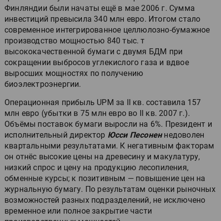
Финляндии были начаты ещё в мае 2006 г. Сумма
инвестиций превысила 340 млн евро. Итогом стало
современное интегрированное целлюлозно-бумажное
производство мощностью 840 тыс. т
высококачественной бумаги с двумя БДМ при
сокращении выбросов углекислого газа и вдвое
выросших мощностях по получению
биоэлектроэнергии.
Операционная прибыль UPM за II кв. составила 157
млн евро (убытки в 75 млн евро во II кв. 2007 г.).
Объёмы поставок бумаги выросли на 6%. Президент и
исполнительный директор
Юсси Песонен
недоволен
квартальными результатами. К негативным факторам
он отнёс высокие цены на древесину и макулатуру,
низкий спрос и цену на продукцию лесопиления,
обменные курсы; к позитивным — повышение цен на
журнальную бумагу. По результатам оценки рыночных
возможностей разных подразделений, не исключено
временное или полное закрытие части