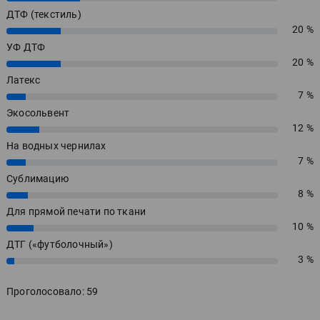
ДТФ (текстиль)
20 %
20%
УФ ДТФ
20 %
20%
Латекс
7 %
7%
Экосольвент
12 %
12%
На водных чернилах
7 %
7%
Сублимацию
8 %
8%
Для прямой печати по ткани
10 %
10%
ДТГ («футболочный»)
3 %
3%
Проголосовало: 59