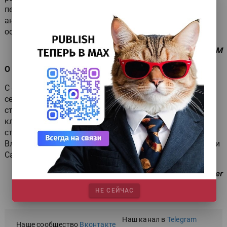
печатников. Первые серии платных тренингов на
английском языке будут организованы в Германии
осенью 2008 г.
Источник: UPM
О достоинствах «балета»
С октября 2008 г.
International Paper
начинает серию
семинаров «Ballet c технологией ColorLok — новый
стандарт офисной бумаги», ориентированных на
клиентов 2-го уровня по всей России. Семинары
стартуют в Ростове-на-Дону, продолжатся в Москве,
Владивостоке, Самаре, Новосибирске, Екатеринбурге и
Санкт-Петербурге.
Источник: International Paper
НЕ СЕЙЧАС
Наш канал в
Telegram
Наше сообщество
Вконтакте