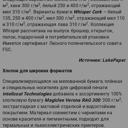
2
2
2
м
, хаки 300 г/м
, белый 250 и 400 г/м
, отражающий
2
мел 310 г/м
. Варианты бумаги
Whisper Cork
— белый
2
2
135, 250 и 400 г/м
, мел 300 г/м
, отражающий мел 110
2
2
и 310 г/м
, отражающая лава 310 г/м
. Коллекция
Whisper рассчитана на выпуск брошюр, открыток,
папок, подарочной и потребительской упаковки.
Имеется сертификат Лесного попечительского совета
FSC.
Источник: LakePaper
Хлопок для широких форматов
Специализирующаяся на мелованной бумаге, плёнках
и специальных носителях для цифровой печати
Intelicoat Technologies
добавила к ассортименту 100%
2
хлопковую бумагу
Magiclee Verona RAG 300
: 300 г/м
,
экстрагладкая с матовой отделкой и водостойким
покрытием. Материал совместим с чернилами на
основе красителя и пигментными, подходит для
термальных и пьезоэлектрических принтеров.