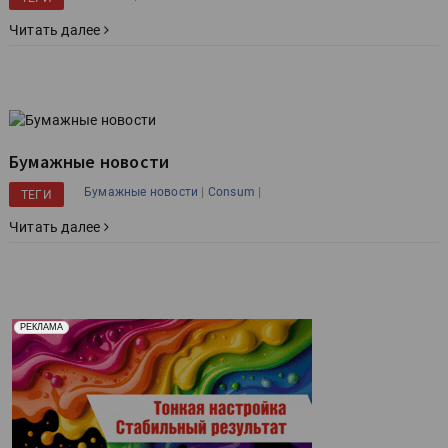
Читать далее
Бумажные новости
|
|
Бумажные новости
Consum
ТЕГИ
Читать далее
Реклама. Рекламодатель ООО "Передовые Системы
РЕКЛАМА
Печати" erid: 2SDnjd2d4Qz