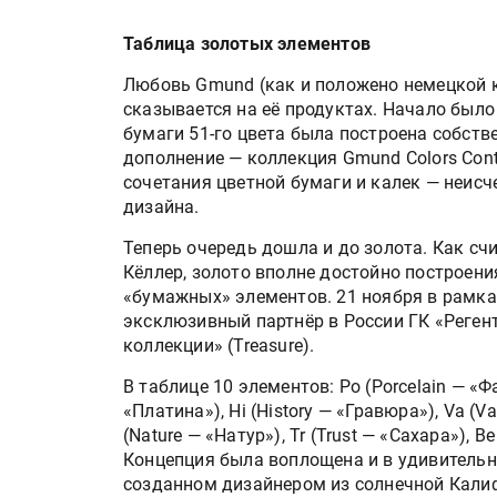
Таблица золотых элементов
Любовь Gmund (как и положено немецкой к
сказывается на её продуктах. Начало было
бумаги 51-го цвета была построена собств
дополнение — коллекция Gmund Colors Cont
сочетания цветной бумаги и калек — неис
дизайна.
Теперь очередь дошла и до золота. Как с
Кёллер, золото вполне достойно построени
«бумажных» элементов. 21 ноября в рамк
эксклюзивный партнёр в России ГК «Реге
коллекции» (Treasure).
В таблице 10 элементов: Po (Porcelain — «Ф
«Платина»), Hi (History — «Гравюра»), Va (
(Nature — «Натур»), Tr (Trust — «Сахара»), B
Концепция была воплощена и в удивительн
созданном дизайнером из солнечной Кали