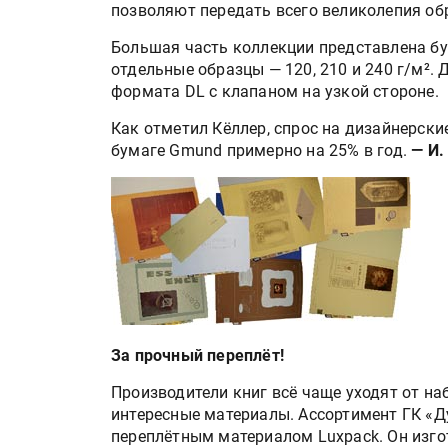
позволяют передать всего великолепия о
Большая часть коллекции представлена бу
отдельные образцы — 120, 210 и 240 г/м².
формата DL с клапаном на узкой стороне.
Как отметил Кёллер, спрос на дизайнерски
бумаге Gmund примерно на 25% в год.
— И. 
HeyGears анонсировала
полноцветный гибридный 
принтер G1X
Росприроднадзор запуска
За прочный переплёт!
«Калькулятор утилизации»
Производители книг всё чаще уходят от н
интересные материалы. Ассортимент ГК «
переплётным материалом Luxpack. Он изго