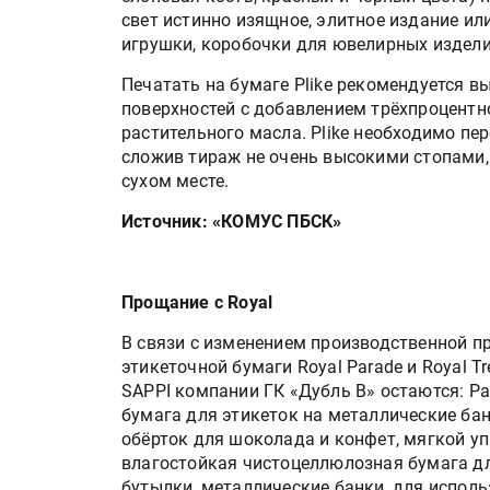
свет истинно изящное, элитное издание или
игрушки, коробочки для ювелирных издели
Печатать на бумаге Plike рекомендуется
поверхностей с добавлением трёхпроцентн
растительного масла. Plike необходимо пе
сложив тираж не очень высокими стопами,
сухом месте.
Источник: «КОМУС ПБСК»
Прощание с Royal
В связи с изменением производственной 
этикеточной бумаги Royal Parade и Royal 
SAPPI компании ГК «Дубль В» остаются: P
бумага для этикеток на металлические бан
обёрток для шоколада и конфет, мягкой уп
влагостойкая чистоцеллюлозная бумага дл
бутылки, металлические банки, для испол