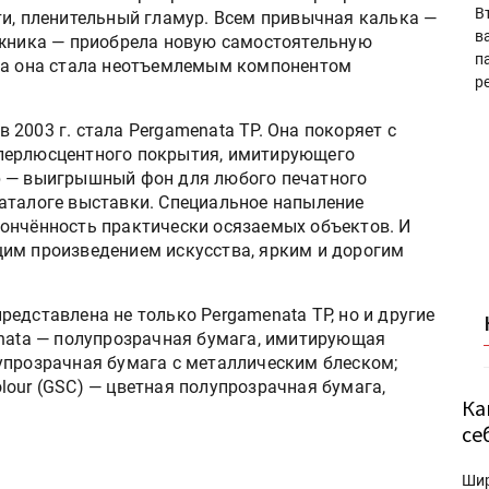
В
ти, пленительный гламур. Всем привычная калька —
в
ёжника — приобрела новую самостоятельную
п
ала она стала неотъемлемым компонентом
р
2003 г. стала Pergamenata TP. Она покоряет с
перлюсцентного покрытия, имитирующего
р — выигрышный фон для любого печатного
аталоге выставки. Специальное напыление
ончённость практически осязаемых объектов. И
им произведением искусства, ярким и дорогим
едставлена не только Pergamenata TP, но и другие
enata — полупрозрачная бумага, имитирующая
упрозрачная бумага с металлическим блеском;
Colour (GSC) — цветная полупрозрачная бумага,
Ка
се
Ши