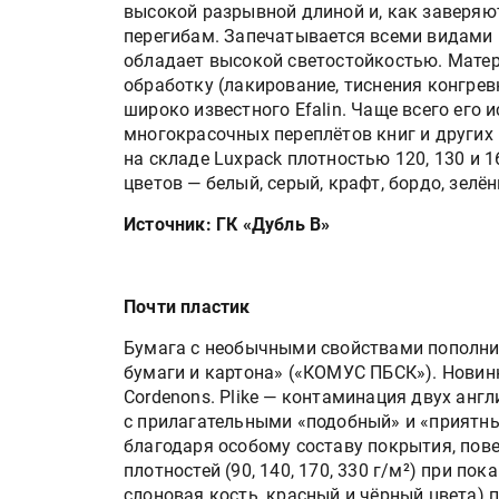
«Дубль В» расширяет ассо
высокой разрывной длиной и, как заверяю
фольги для горячего тисн
перегибам. Запечатывается всеми видами п
обладает высокой светостойкостью. Мате
обработку (лакирование, тиснения конгрев
широко известного Efalin. Чаще всего его
УФ-принтер Mimaki UJV20
многокрасочных переплётов книг и других 
запущен в компании «Ска
на складе Luxpack плотностью 120, 130 и 1
цветов — белый, серый, крафт, бордо, зелё
Источник: ГК «Дубль В»
Почти пластик
Бумага с необычными свойствами пополни
бумаги и картона» («КОМУС ПБСК»). Новин
Cordenons. Plike — контаминация двух англ
с прилагательными «подобный» и «приятны
благодаря особому составу покрытия, пов
плотностей (90, 140, 170, 330 г/м²) при по
слоновая кость, красный и чёрный цвета) п