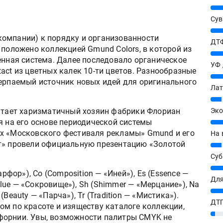
25%
Сув
27%
омпании) к порядку и организованности
ДТФ
 положено коллекцией Gmund Colors, в которой из
20%
енная система. Далее последовало органическое
УФ
act из цветных калек 10-ти цветов. Разнообразные
20%
черпаемый источник новых идей для оригинального
Лат
7%
читает харизматичный хозяин фабрики Флориан
Эко
я на его основе периодической системы
12%
ах «Московского фестиваля рекламы» Gmund и его
На 
нт» провели официальную презентацию «Золотой
7%
Су
8%
арфор»), Co (Composition — «Иней»), Es (Essence —
Для
Value — «Сокровище»), Sh (Shimmer — «Мерцание»), Na
10%
e (Beauty — «Парча»), Tr (Tradition — «Мистика»).
ДТГ
ом по красоте и изяществу каталоге коллекции,
3%
форнии. Увы, возможности палитры CMYK не