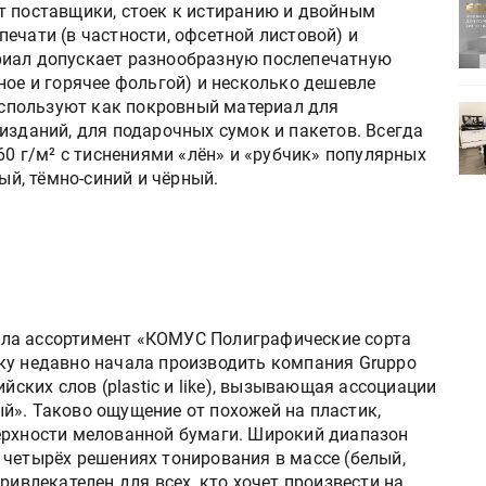
ртимент
«Дубль В» расширяет ассортимент
т поставщики, стоек к истиранию и двойным
ения
фольги для горячего тиснения
ечати (в частности, офсетной листовой) и
риал допускает разнообразную послепечатную
ное и горячее фольгой) и несколько дешевле
 используют как покровный материал для
0
УФ-принтер Mimaki UJV200
изданий, для подарочных сумок и пакетов. Всегда
зитель»
запущен в компании «Сказитель»
60 г/м² с тиснениями «лён» и «рубчик» популярных
ный, тёмно-синий и чёрный.
ла ассортимент «КОМУС Полиграфические сорта
ку недавно начала производить компания Gruppo
ийских слов (plastic и like), вызывающая ассоциации
й». Таково ощущение от похожей на пластик,
ерхности мелованной бумаги. Широкий диапазон
ка четырёх решениях тонирования в массе (белый,
ривлекателен для всех, кто хочет произвести на