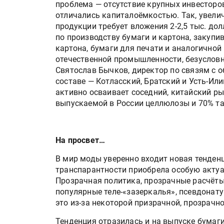
проблема — отсутствие крупных инвесторо
отличались капиталоёмкостью. Так, увели
продукции требует вложения 2-2,5 тыс. долл
по производству бумаги и картона, закупив
картона, бумаги для печати и аналогичной 
отечественной промышленности, безусловно
Святослав Бычков, директор по связям с 
составе — Котласский, Братский и Усть-И
активно осваивает соседний, китайский р
выпускаемой в России целлюлозы и 70% та
На просвет…
В мир моды уверенно входит новая тенденц
транспарантности приобрела особую актуа
Прозрачная политика, прозрачные расчёт
популярные теле-«зазеркалья», псевдонату
это из-за некоторой призрачной, прозрачн
Тенденция отразилась и на выпуске бумаги