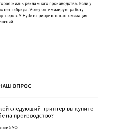
торая жизнь рекламного производства. Если у
ас нет гибрида. Vorey оптимизирует работу
артнеров. У Hyde в приоритете кастомизация
ешений.
НАШ ОПРОС
кой следующий принтер вы купите
бе на производство?
рокий УФ