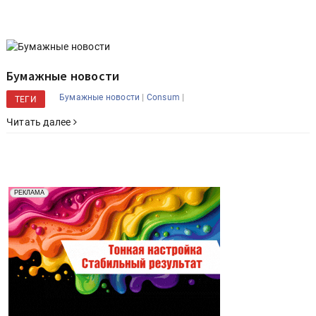
Бумажные новости
|
|
Бумажные новости
Consum
ТЕГИ
Читать далее
Реклама. Рекламодатель ООО "Передовые Системы
РЕКЛАМА
Печати" erid: 2SDnjd2d4Qz