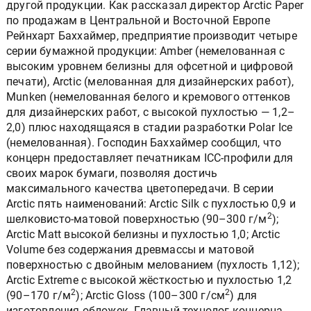
другой продукции. Как рассказал директор Arctic Paper
по продажам в Центральной и Восточной Европе
Рейнхарт Баххаймер, предприятие производит четыре
серии бумажной продукции: Amber (немелованная с
высоким уровнем белизны для офсетной и цифровой
печати), Arctic (мелованная для дизайнерских работ),
Munken (немелованная белого и кремового оттенков
для дизайнерских работ, с высокой пухлостью — 1,2–
2,0) плюс находящаяся в стадии разработки Polar Ice
(немелованная). Господин Баххаймер сообщил, что
концерн предоставляет печатникам ICC-профили для
своих марок бумаги, позволяя достичь
максимального качества цветопередачи. В серии
Arctic пять наименований: Arctic Silk с пухлостью 0,9 и
2
шелковисто-матовой поверхностью (90–300 г/м
);
Arctic Matt высокой белизны и пухлостью 1,0; Arctic
Volume без содержания древмассы и матовой
поверхностью с двойным мелованием (пухлость 1,12);
Arctic Extreme с высокой жёсткостью и пухлостью 1,2
2
2
(90–170 г/м
); Arctic Gloss (100–300 г/см
) для
изготовления обложек. Главный технолог концерна