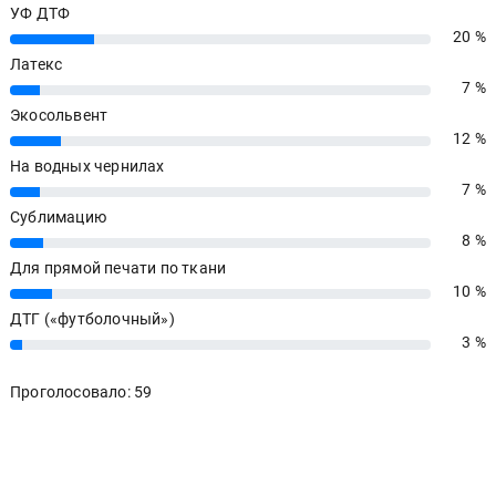
УФ ДТФ
20 %
20%
Латекс
7 %
7%
Экосольвент
12 %
12%
На водных чернилах
7 %
7%
Сублимацию
8 %
8%
Для прямой печати по ткани
10 %
10%
ДТГ («футболочный»)
3 %
3%
Проголосовало: 59