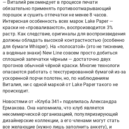
— Виталий рекомендует в процессе печати
обязательно применять противоотмарывающий
порошок и сушить отпечатки не менее 8 часов.
Интересная особенность всех марок Lake Paper —
краски не «проваливаются», воспроизводится 3%
растр. Как следствие, оригиналы для воспроизведения
должны обладать высокой контрастностью (особенно
для бумаги Whisper). На «полосатой» (это не тиснение,
а водяные знаки) New Line совсем просто добиться
сплошной запечатки чёрным — достаточно двух
прогонов обычной чёрной краски. Многие технологи
опасаются работать с текстурированной бумагой из-за
ускоренной порчи полотен, но, по наблюдениям
Виталия, ни с одной маркой от Lake Paper такого не
происходит.
Новостями от «Клуба 341» поделилась Александра
Ермакова. Она напомнила, что клуб является
некоммерческой организацией, популяризирующей
дизайнерские коллекции, а его членами могут стать
все желающие (нужно лишь заполнить анкету), и