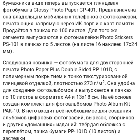
бумажника виде теперь выпускается глянцевая
фотобумага Glossy Photo Paper GP-401. Предназначена
она владельцам мобильных телефонов с фотокамерой,
печатающих напрямую через ИК-порт и с карт памяти.
Продаётся в пачках по 100 листов. Для того же
сегмента выпускаются и фотонаклейки Photo Stickers
PS-101 в пачках по 5 листов (на листе 16 наклеек 17x24
мм).
Следующая новинка — фотобумага для двусторонней
печати Photo Paper Plus Double Sided PP-101D, с
полимерным покрытием и тонко текстурированной
2
глянцевой отделкой, плотностью 273 г/м
. Она удобна
для создания фотоальбомов и выпускается в пачках
по 10 листов в форматах A4 и 13x18 см. На её основе
создан комплект для фотоальбомов Photo Album Kit
PAK-10. В него входит всё необходимое для создания
альбомов цифровых фотографий, вырезок, сборников
и других «домашних» изданий: твёрдая обложка с
переплётом, пачка бумаги PP-101D (10 листов) и
застёжки.