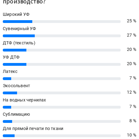
производство?
Широкий УФ
25 %
25%
Сувенирный УФ
27 %
27%
ДТФ (текстиль)
20 %
20%
УФ ДТФ
20 %
20%
Латекс
7 %
7%
Экосольвент
12 %
12%
На водных чернилах
7 %
7%
Сублимацию
8 %
8%
Для прямой печати по ткани
10 %
10%