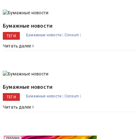
Бумажные новости
|
|
Бумажные новости
Consum
ТЕГИ
Читать далее
Бумажные новости
|
|
Бумажные новости
Consum
ТЕГИ
Читать далее
Реклама. Рекламодатель ООО "Передовые Системы
РЕКЛАМА