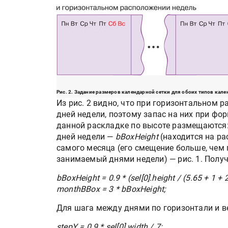
Рис. 2. Задание размеров календарной сетки для обоих типов кале
Из рис. 2 видно, что при горизонтальном
дней недели, поэтому запас на них при фо
данной раскладке по высоте размещаются:
дней недели —
bBoxHeight
(находится на р
самого месяца (его смещение больше, чем 
занимаемый днями недели) — рис. 1. Полу
bBoxHeight = 0.9 * (sel[0].height / (5.65 + 1 + 2
monthBBox = 3 * bBoxHeight;
Для шага между днями по горизонтали и в
stepY = 0.9 * sel[0].width / 7;