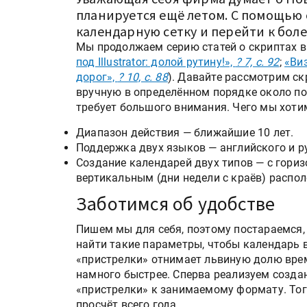
планируется ещё летом. С помощью 
календарную сетку и перейти к бол
Мы продолжаем серию статей о скриптах в Ad
под Illustrator: долой рутину!»,
? 7, с. 92
;
«Ви
дорог»,
? 10, с. 88
). Давайте рассмотрим с
вручную в определённом порядке около по
требует большого внимания. Чего мы хоти
Диапазон действия — ближайшие 10 лет.
Поддержка двух языков — английского и р
Создание календарей двух типов — с гори
вертикальным (дни недели с краёв) распо
Заботимся об удобстве
Пишем мы для себя, поэтому постараемся, 
найти такие параметры, чтобы календарь 
«пристрелки» отнимает львиную долю врем
намного быстрее. Сперва реализуем созда
«пристрелки» к занимаемому формату. Тог
просчёт всего года.