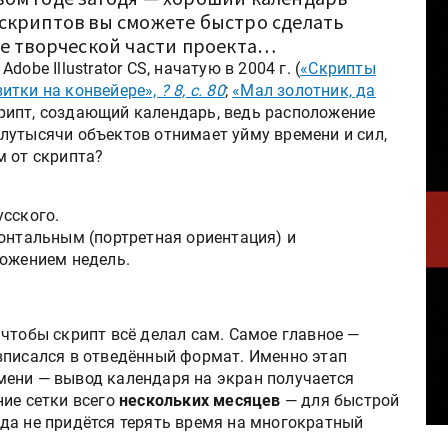
скриптов вы сможете быстро сделать
ее творческой части проекта…
obe Illustrator CS, начатую в 2004 г. (
«Скрипты
зитки на конвейере»,
? 8, с. 80
;
«Мал золотник, да
крипт, создающий календарь, ведь расположение
лутысячи объектов отнимает уйму времени и сил,
м от скрипта?
усского.
зонтальным (портретная ориентация) и
ложением недель.
чтобы скрипт всё делал сам. Самое главное —
вписался в отведённый формат. Именно этап
ени — вывод календаря на экран получается
ние сетки всего
нескольких месяцев
— для быстрой
да не придётся терять время на многократный