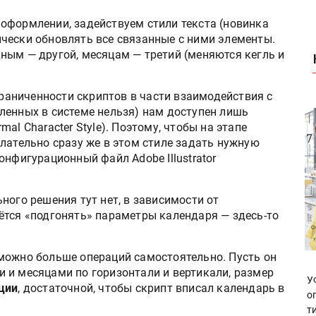
оформлении, задействуем стили текста (новинка
атически обновлять все связанные с ними элементы.
ным — другой, месяцам — третий (меняются кегль и
граниченности скриптов в части взаимодействия с
ленных в системе нельзя) нам доступен лишь
al Character Style). Поэтому, чтобы на этапе
лательно сразу же в этом стиле задать нужную
онфигурационный файл Adobe Illustrator
льного решения тут нет, в зависимости от
ётся «подгонять» параметры календаря — здесь-то
можно больше операций самостоятельно. Пусть он
 и месяцами по горизонтали и вертикали, размер
У
ции
, достаточной, чтобы скрипт вписал календарь в
о
т