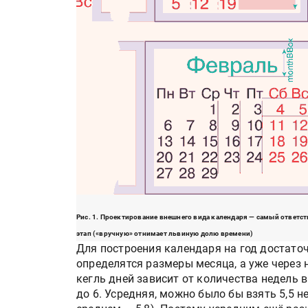
Рис. 1. Проектирование внешнего вида календаря — самый ответс
этап («вручную» отнимает львиную долю времени)
Для построения календаря на год достато
определятся размеры месяца, а уже через 
кегль дней зависит от количества недель в
до 6. Усредняя, можно было бы взять 5,5 не