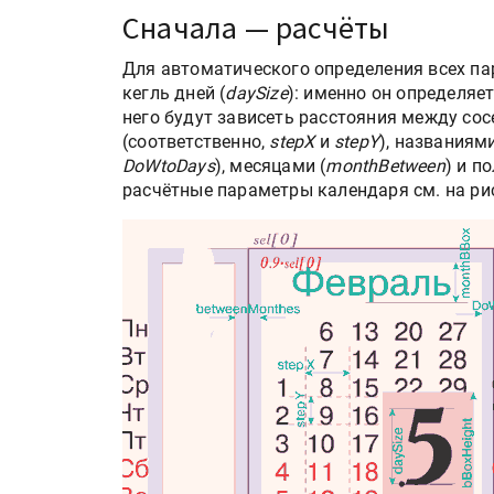
Сначала — расчёты
Для автоматического определения всех па
кегль дней (
daySize
): именно он определяе
него будут зависеть расстояния между со
(соответственно,
stepX
и
stepY
), названиям
DoWtoDays
), месяцами (
monthBetween
) и п
расчётные параметры календаря см. на рис