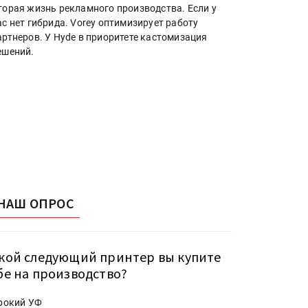
торая жизнь рекламного производства. Если у
ас нет гибрида. Vorey оптимизирует работу
артнеров. У Hyde в приоритете кастомизация
ешений.
НАШ ОПРОС
кой следующий принтер вы купите
бе на производство?
рокий УФ