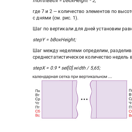
monthBBox = bBoxHeight * 2;
IPSA 2026 приглашает за и
поставщиками и новыми
где 7 и 2 — количество элементов по высо
решениями для брендов
с днями (см. рис. 1).
Шаг по вертикали для дней установим рав
Kairos выпускает станцию
смешения красок Ada Colo
stepY = bBoxHeight;
Шаг между неделями определим, разделив
среднестатистическое количество недель в
stepX = 0.9 * sel[0].width / 5,65;