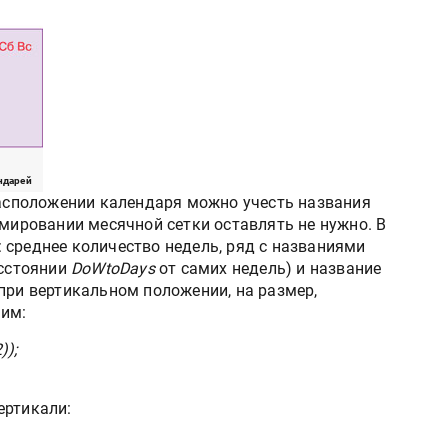
ндарей
 расположении календаря можно учесть названия
рмировании месячной сетки оставлять не нужно. В
 среднее количество недель, ряд с названиями
асстоянии
DoWtoDays
от самих недель) и название
при вертикальном положении, на размер,
чим:
));
ертикали: