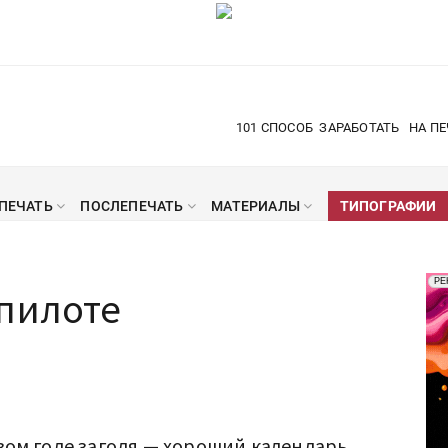
101 СПОСОБ
ЗАРАБОТАТЬ
НА ПЕ
ПЕЧАТЬ
ПОСЛЕПЕЧАТЬ
МАТЕРИАЛЫ
ТИПОГРАФИИ
Рек
РЕ
опилоте
Печ
вом годе загодя — хороший календарь