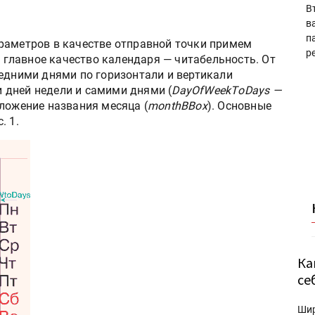
В
в
п
раметров в качестве отправной точки примем
р
т главное качество календаря — читабельность. От
седними днями по горизонтали и вертикали
и дней недели и самими днями (
DayOfWeekTоDays —
оложение названия месяца (
monthBBox
). Основные
. 1.
Ка
се
Ши