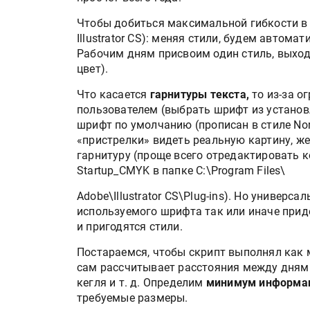
Чтобы добиться максимальной гибкости в 
Illustrator CS): меняя стили, будем автом
Рабочим дням присвоим один стиль, выход
цвет).
Что касается
гарнитуры текста,
то из-за о
пользователем (выбрать шрифт из установ
шрифт по умолчанию (прописан в стиле Norm
«пристрелки» видеть реальную картину, же
гарнитуру (проще всего отредактировать к
Startup_CMYK в папке C:\Program Files\
Adobe\Illustrator CS\Plug-ins). Но универса
используемого шрифта так или иначе прид
и пригодятся стили.
Постараемся, чтобы скрипт выполнял как 
сам рассчитывает расстояния между днями
кегля и т. д. Определим
минимум информа
требуемые размеры.