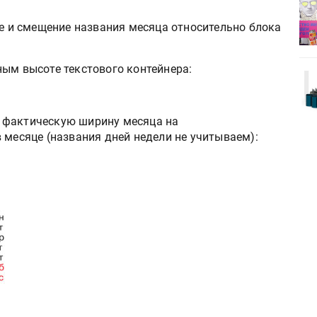
деями,
IPSA 2026 приглашает за идеями,
поставщиками и новыми
те и смещение названия месяца относительно блока
решениями для брендов
ным высоте текстового контейнера:
Kairos выпускает станцию
r Lava
смешения красок Ada Color Lava
 фактическую ширину месяца на
 месяце (названия дней недели не учитываем):