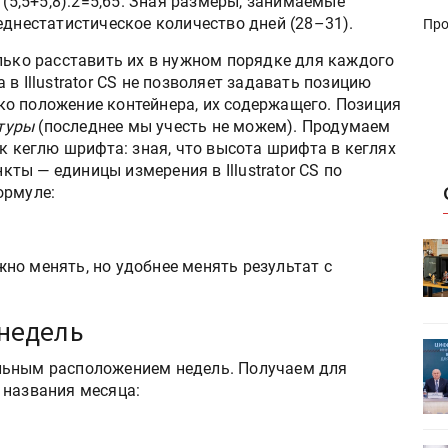
 (5,5+5,8):2=5,65. Зная размеры, занимаемые
еднестатистическое количество дней (28–31).
Про
лько расставить их в нужном порядке для каждого
в Illustrator CS не позволяет задавать позицию
о положение контейнера, их содержащего. Позиция
туры
(последнее мы учесть не можем). Продумаем
 к кеглю шрифта: зная, что высота шрифта в кеглях
нкты — единицы измерения в Illustrator CS по
ормуле:
HeyGears анонсировала
но менять, но удобнее менять результат с
УФ/3D-
полноцветный гибридный УФ/3D-
принтер G1X
недель
ет
Росприроднадзор запускает
льным расположением недель. Получаем для
«Калькулятор утилизации»
 названия месяца: