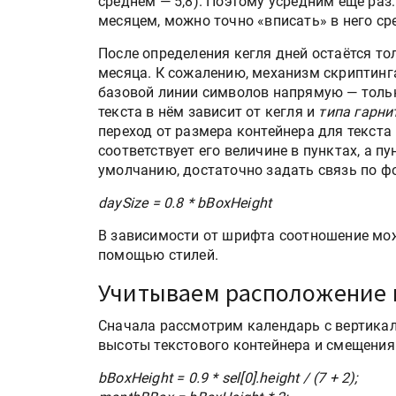
среднем — 5,8). Поэтому усредним ещё раз:
месяцем, можно точно «вписать» в него ср
После определения кегля дней остаётся то
месяца. К сожалению, механизм скриптинга 
базовой линии символов напрямую — тольк
текста в нём зависит от кегля и
типа гарни
переход от размера контейнера для текста
соответствует его величине в пунктах, а пу
умолчанию, достаточно задать связь по ф
daySize = 0.8 * bBoxHeight
HeyGears анонсировала
В зависимости от шрифта соотношение мож
полноцветный гибридный 
помощью стилей.
принтер G1X
Учитываем расположение 
Росприроднадзор запуска
Сначала рассмотрим календарь с вертика
«Калькулятор утилизации»
высоты текстового контейнера и смещения
bBoxHeight = 0.9 * sel[0].height / (7 + 2);