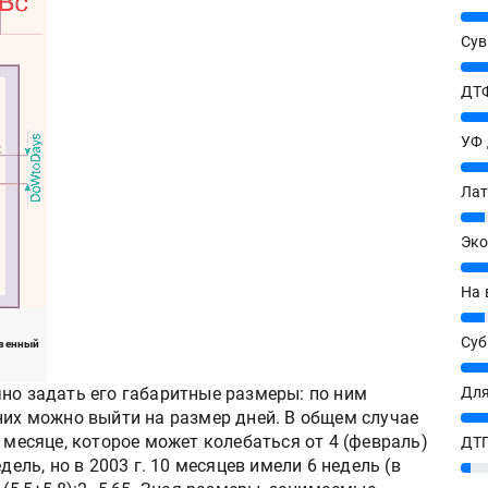
25%
Сув
27%
ДТФ
20%
УФ
20%
Лат
7%
Эко
12%
На 
7%
Су
твенный
8%
чно задать его габаритные размеры: по ним
Для
них можно выйти на размер дней. В общем случае
10%
 месяце, которое может колебаться от 4 (февраль)
ДТГ
дель, но в 2003 г. 10 месяцев имели 6 недель (в
3%