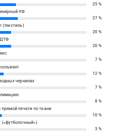
25 %
енирный УФ
27 %
 (текстиль)
20 %
 ДТФ
20 %
екс
7 %
сольвент
12 %
водных чернилах
7 %
блимацию
8 %
 прямой печати по ткани
10 %
 («футболочный»)
3 %