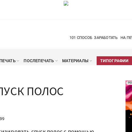
101 СПОСОБ
ЗАРАБОТАТЬ
НА ПЕ
ПЕЧАТЬ
ПОСЛЕПЕЧАТЬ
МАТЕРИАЛЫ
ТИПОГРАФИИ
Рек
РЕ
СПУСК ПОЛОС
Печ
99
тизировать спуск полос с помощью