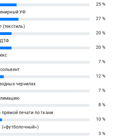
25 %
енирный УФ
27 %
 (текстиль)
20 %
 ДТФ
20 %
екс
7 %
сольвент
12 %
водных чернилах
7 %
блимацию
8 %
 прямой печати по ткани
10 %
 («футболочный»)
3 %