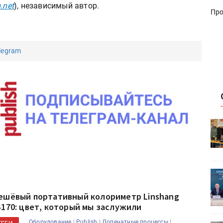
.net
), независимый автор.
Про
legram
HeyGears анонсировала
УФ/3D-
полноцветный гибридный УФ/3D-
принтер G1X
ет
Росприроднадзор запускает
«Калькулятор утилизации»
ешёвый портативный колориметр Linshang
S170: цвет, который мы заслужили
|
|
|
Оборудование
Publish
Допечатные процессы