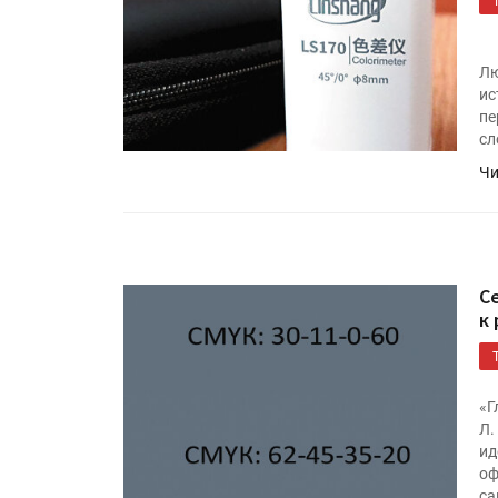
«Дубль В» расширяет ассо
фольги для горячего тисн
Лю
ис
УФ-принтер Mimaki UJV20
пе
запущен в компании «Ска
сл
Чи
С
к
«Г
Л.
ид
оф
са