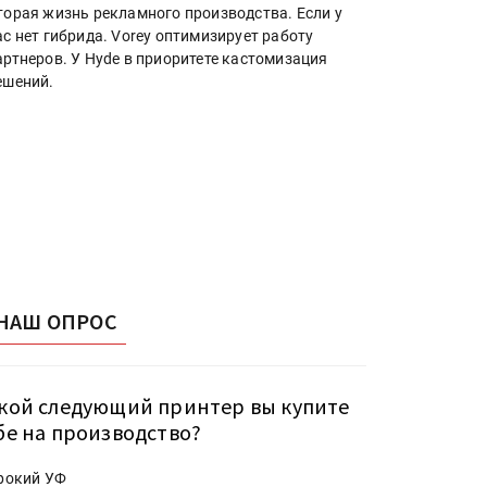
торая жизнь рекламного производства. Если у
ас нет гибрида. Vorey оптимизирует работу
артнеров. У Hyde в приоритете кастомизация
ешений.
НАШ ОПРОС
кой следующий принтер вы купите
бе на производство?
рокий УФ