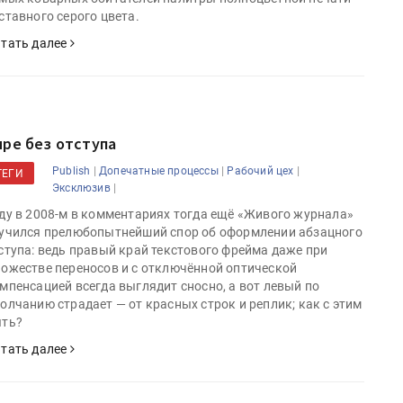
ставного серого цвета.
тать далее
ире без отступа
|
|
|
Publish
Допечатные процессы
Рабочий цех
ТЕГИ
|
Эксклюзив
ду в 2008-м в комментариях тогда ещё «Живого журнала»
учился прелюбопытнейший спор об оформлении абзацного
ступа: ведь правый край текстового фрейма даже при
ожестве переносов и с отключённой оптической
мпенсацией всегда выглядит сносно, а вот левый по
олчанию страдает — от красных строк и реплик; как с этим
ть?
тать далее