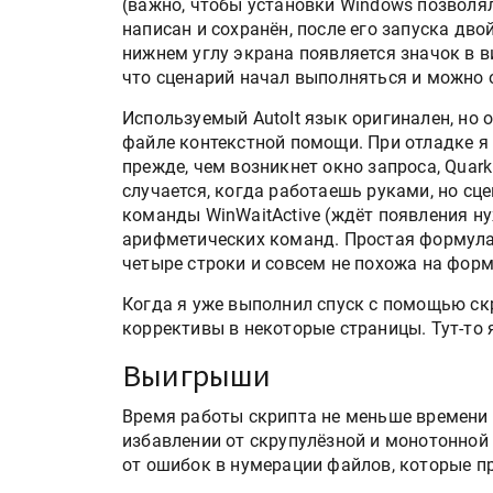
(важно, чтобы установки Windows позволя
написан и сохранён, после его запуска д
нижнем углу экрана появляется значок в в
что сценарий начал выполняться и можно 
Используемый AutoIt язык оригинален, но о
файле контекстной помощи. При отладке я 
прежде, чем возникнет окно запроса, Quar
случается, когда работаешь руками, но сц
команды WinWaitActive (ждёт появления нуж
арифметических команд. Простая формула p
четыре строки и совсем не похожа на форм
Когда я уже выполнил спуск с помощью ск
коррективы в некоторые страницы. Тут-то 
Выигрыши
Время работы скрипта не меньше времени 
избавлении от скрупулёзной и монотонной 
от ошибок в нумерации файлов, которые 