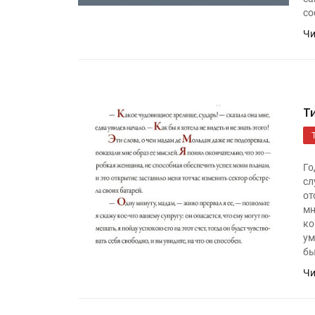
со
Чи
Т
Го
сл
от
мн
ко
ум
бы
Чи