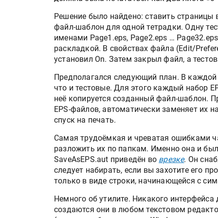
Решение было найдено: ставить страницы в
файл-шаблон для одной тетрадки. Одну тес
именами Page1.eps, Page2.eps … Page32.eps
раскладкой. В свойствах файла (Edit/Prefer
установил On. Затем закрыл файл, а тесто
Предполагался следующий план. В каждой 
что и тестовые. Для этого каждый набор E
неё копируется созданный файл-шаблон. Пр
EPS-файлов, автоматически заменяет их н
спуск на печать.
Самая трудоёмкая и чреватая ошибками ч
разложить их по папкам. Именно она и бы
SaveAsEPS.aut приведён во
врезке
. Он сна
следует набирать, если вы захотите его п
только в виде строки, начинающейся c симв
Немного об утилите. Никакого интерфейса 
создаются они в любом текстовом редакто