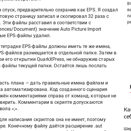
В
 спуск, предварительно сохранив как EPS. Я создал
в
товую страницу записал и скопировал 32 раза с
п
р
. Эти файлы расставил в соответствии с
ences/Document) значение Auto Picture Import
вые EPS-файлы удалил.
тетрадке EPS-файлы должны иметь те же имена,
PS-файлов размещается в отдельной папке. Затем в
и его открытии QuarkXPress, не обнаружив старых
а файлы текущей папки. Остаётся лишь послать
асть плана — дать правильные имена файлам и
ла автоматизирована. Код созданного сценария
бжён комментариями справа от команд, которые не
роверить. Комментарии в скрипте допускаются
Ка
ола «;».
се
для написания скриптов она не имеет, поэтому
ре. Конечному файлу даётся расширение .aut
Ши