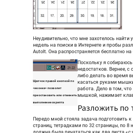
Неудивительно, что мне захотелось найти 
недель на поиски в Интернете и пробы раз
AutoIt. Она распространяется бесплатно на
Поскольку я собираюсь 
недостатков. Вернее, с 
либо делать во время в
Щелчок правой кнопкой по
касаться руками мышки
работа. Дело в том, чт
«иконке» позволит
мышкой, нажимает клав
приостановить или отменить
выполнение скрипта
Разложить по 
Передо мной стояла задача подготовить к
страниц, тетрадками по 32 страницы, по 8 
должна была печататься как два листа «с