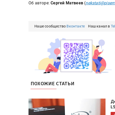
Об авторе:
Сергей Матвеев
(
nekstati@pisem
Наше сообщество
Вконтакте
Наш канал в
Te
HeyGears анонсировала
полноцветный гибридный 
принтер G1X
ПОХОЖИЕ СТАТЬИ
Росприроднадзор запуска
«Калькулятор утилизации»
Д
L