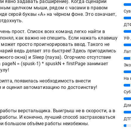
ли явно задавать расширение). Когда сценарий
25%
войным щелчком мыши, рядом с часами в правом
Сув
иде серой буквы «А» на чёрном фоне. Это означает,
27%
отдохнуть.
ДТФ
чень прост. Список всех команд легко найти в
20%
понял, как важно не спешить. Если нажать клавишу
УФ
k может просто проигнорировать ввод. Такого не
20%
енарий ведь делает это быстрее! Здесь пригодились
Лат
ного окна) и Sleep (пауза). Огорчило отсутствие
7%
ageN = (spusk-1) * spuskN + firstPage занимает
Эко
улу!
12%
На 
рипта, появилась необходимость внести
7%
я и оценил автоматизацию по достоинству!
Су
8%
Для
работы верстальщика. Выигрыш не в скорости, а в
10%
работы. И конечно, лучший способ застраховаться
ДТГ
при большом объёме работы неизбежны.
3%