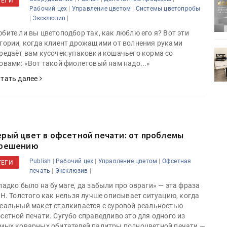
ТЕГИ
ртимент
«Дубль В» расширяет ассортимент
|
|
Рабочий цех
Управление цветом
Системы цветопробы
ения
фольги для горячего тиснения
|
|
Эксклюзив
бите ли вы цветоподбор так, как люблю его я? Вот эти
тории, когда клиент дрожащими от волнения руками
0
УФ-принтер Mimaki UJV200
редаёт вам кусочек упаковки кошачьего корма со
зитель»
запущен в компании «Сказитель»
овами: «Вот такой фиолетовый нам надо...»
тать далее
ерый цвет в офсетной печати: от проблемы
 решению
|
|
|
Publish
Рабочий цех
Управление цветом
Офсетная
ТЕГИ
|
|
печать
Эксклюзив
ладко было на бумаге, да забыли про овраги» — эта фраза
 Н. Толстого как нельзя лучше описывает ситуацию, когда
еальный макет сталкивается с суровой реальностью
сетной печати. Сугубо справедливо это для одного из
мых коварных обитателей палитры полноцветной печати —