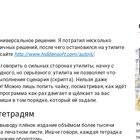
универсальное решение. Я потратил несколько
личных решений, после чего остановился на утилите
 сайте
http://www.hiddensoft.com/autoit/
.
говорить о сильных сторонах утилиты, начну с
одного, но серьёзного: утилита не позволяет что-
ыполнения сценария (скрипта). Нельзя даже
! Можно лишь попить чайку, посматривая, как идёт
о программа как раз двигает и щёлкает за вас
иши в том порядке, который ей задали.
тетрадям
У
 выводу плёнок издание объёмом более тысячи
о
на печатном листе. Иначе говоря, каждая тетрадка
т
 чужим оборотом».