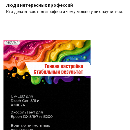
Люди интересных профессий
Кто делает всю полиграфию и чему можно у них научиться.
Реклама. Рекламодатель ООО "Передовые Системы
РЕКЛАМА
Печати" erid: 2SDnjd2d4Qz