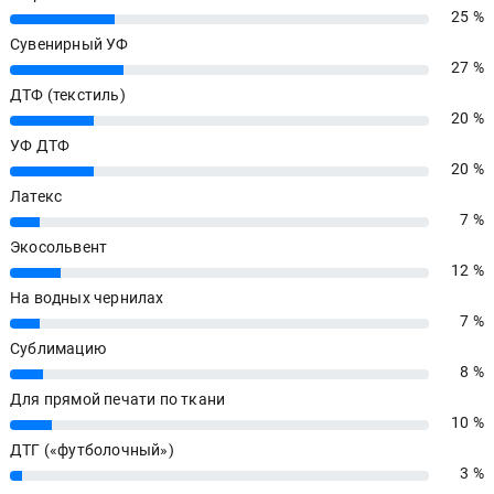
25 %
25%
Сувенирный УФ
27 %
27%
ДТФ (текстиль)
20 %
20%
УФ ДТФ
20 %
20%
Латекс
7 %
7%
Экосольвент
12 %
12%
На водных чернилах
7 %
7%
Сублимацию
8 %
8%
Для прямой печати по ткани
10 %
10%
ДТГ («футболочный»)
3 %
3%