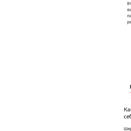
В
в
п
р
Ка
се
Ши