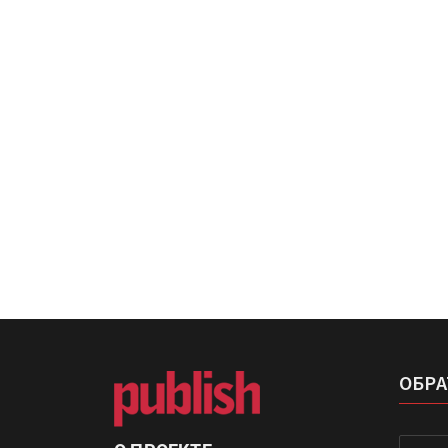
IPSA 2026 приглашает за и
поставщиками и новыми
решениями для брендов
Kairos выпускает станцию
смешения красок Ada Colo
ОБРА