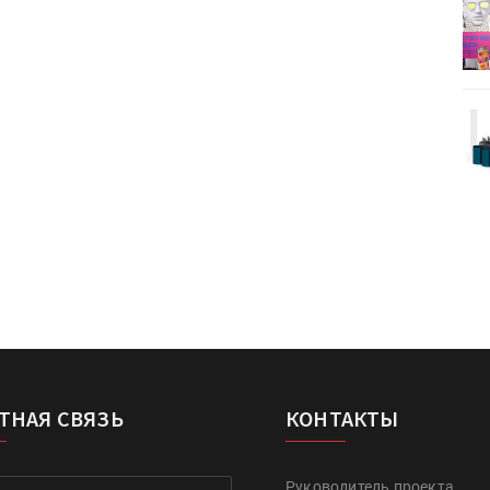
деями,
IPSA 2026 приглашает за идеями,
поставщиками и новыми
решениями для брендов
Kairos выпускает станцию
r Lava
смешения красок Ada Color Lava
ТНАЯ СВЯЗЬ
КОНТАКТЫ
Руководитель проекта