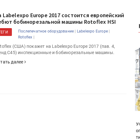
а Labelexpo Europe 2017 состоится европейский
ебют бобинорезальной машины Rotoflex HSI
|
|
Послепечатное оборудование
Labelexpo Europe
ТЕГИ
|
Rotoflex
toflex (США) покажет на Labelexpo Europe 2017 (пав. 4,
енд C45) инспекционные и бобинорезальные машины.
тать далее
У
о
т