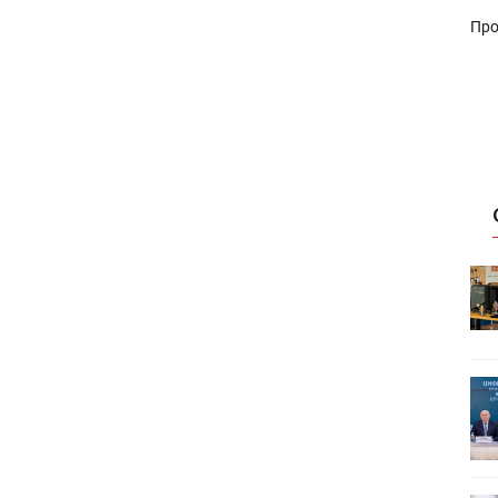
Про
HeyGears анонсировала
УФ/3D-
полноцветный гибридный УФ/3D-
принтер G1X
ет
Росприроднадзор запускает
«Калькулятор утилизации»