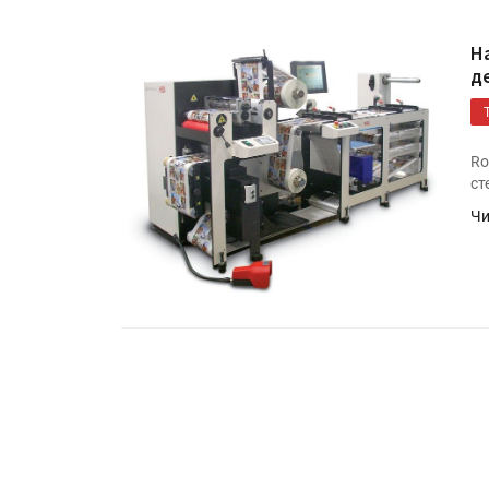
Н
д
Ro
ст
Чи