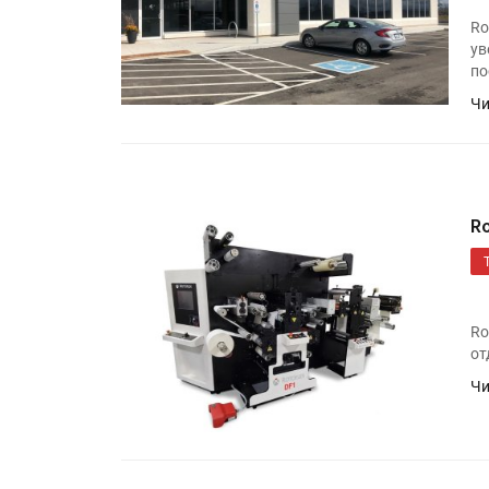
Ro
ув
по
Чи
R
Ro
от
Чи