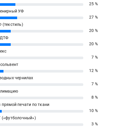
25 %
енирный УФ
27 %
 (текстиль)
20 %
 ДТФ
20 %
екс
7 %
сольвент
12 %
водных чернилах
7 %
блимацию
8 %
 прямой печати по ткани
10 %
 («футболочный»)
3 %