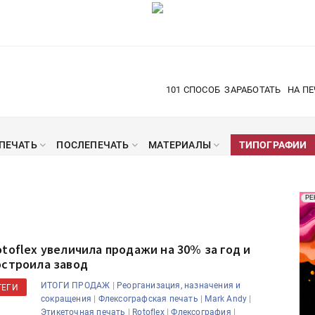
101 СПОСОБ
ЗАРАБОТАТЬ
НА ПЕ
ПЕЧАТЬ
ПОСЛЕПЕЧАТЬ
МАТЕРИАЛЫ
ТИПОГРАФИИ
Рек
РЕ
Печ
otoflex увеличила продажи на 30% за год и
остроила завод
|
ИТОГИ ПРОДАЖ
Реорганизация, назначения и
ТЕГИ
|
|
|
сокращения
Флексографская печать
Mark Andy
|
|
|
Этикеточная печать
Rotoflex
Флексография