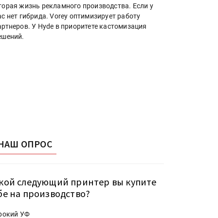
торая жизнь рекламного производства. Если у
ас нет гибрида. Vorey оптимизирует работу
артнеров. У Hyde в приоритете кастомизация
ешений.
НАШ ОПРОС
кой следующий принтер вы купите
бе на производство?
рокий УФ