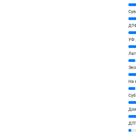
25%
Сув
27%
ДТФ
20%
УФ
20%
Лат
7%
Эко
12%
На 
7%
Су
8%
Для
10%
ДТГ
3%