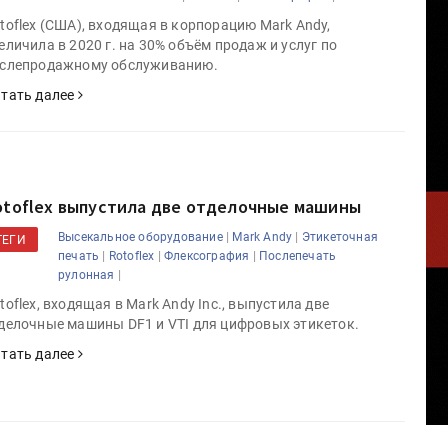
toflex (США), входящая в корпорацию Mark Andy,
еличила в 2020 г. на 30% объём продаж и услуг по
слепродажному обслуживанию.
тать далее
otoflex выпустила две отделочные машины
|
|
Высекальное оборудование
Mark Andy
Этикеточная
ТЕГИ
|
|
|
печать
Rotoflex
Флексография
Послепечать
|
рулонная
toflex, входящая в Mark Andy Inc., выпустила две
делочные машины DF1 и VTI для цифровых этикеток.
тать далее