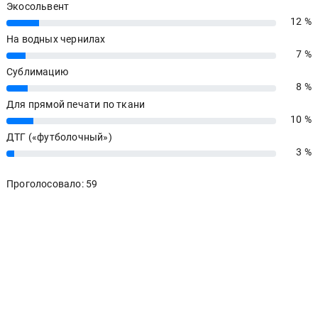
Экосольвент
12 %
12%
На водных чернилах
7 %
7%
Сублимацию
8 %
8%
Для прямой печати по ткани
10 %
10%
ДТГ («футболочный»)
3 %
3%
Проголосовало: 59