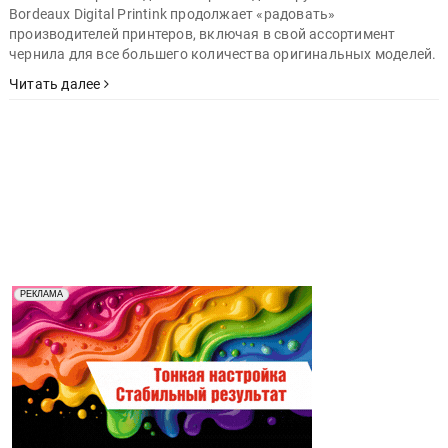
Bordeaux Digital Printink продолжает «радовать»
производителей принтеров, включая в свой ассортимент
чернила для все большего количества оригинальных моделей.
Читать далее
Реклама. Рекламодатель ООО "Передовые Системы
РЕКЛАМА
Печати" erid: 2SDnjd2d4Qz