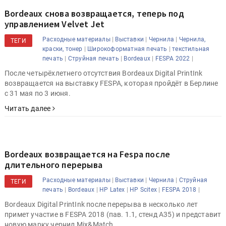
Bordeaux снова возвращается, теперь под
управлением Velvet Jet
|
|
|
Расходные материалы
Выставки
Чернила
Чернила,
ТЕГИ
|
|
краски, тонер
Широкоформатная печать
текстильная
|
|
|
|
печать
Струйная печать
Bordeaux
FESPA 2022
После четырёхлетнего отсутствия Bordeaux Digital PrintInk
возвращается на выставку FESPA, которая пройдёт в Берлине
с 31 мая по 3 июня.
Читать далее
Bordeaux возвращается на Fespa после
длительного перерыва
|
|
|
Расходные материалы
Выставки
Чернила
Струйная
ТЕГИ
|
|
|
|
|
печать
Bordeaux
HP Latex
HP Scitex
FESPA 2018
Bordeaux Digital PrintInk после перерыва в несколько лет
примет участие в FESPA 2018 (пав. 1.1, стенд A35) и представит
новую марку чернил Mix&Match.