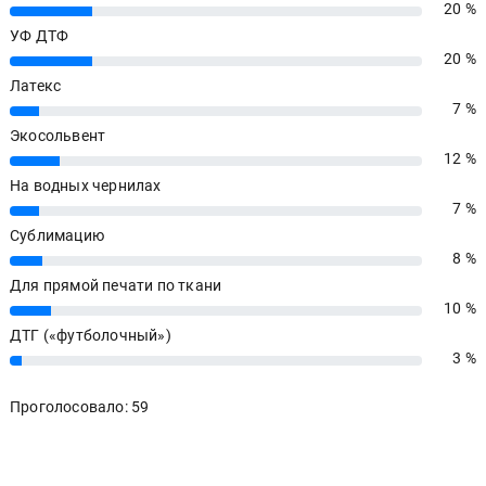
20 %
20%
УФ ДТФ
20 %
20%
Латекс
7 %
7%
Экосольвент
12 %
12%
На водных чернилах
7 %
7%
Сублимацию
8 %
8%
Для прямой печати по ткани
10 %
10%
ДТГ («футболочный»)
3 %
3%
Проголосовало: 59