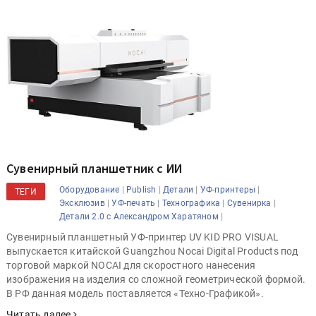
Сувенирный планшетник с ИИ
|
|
|
|
Оборудование
Publish
Детали
УФ-принтеры
ТЕГИ
|
|
|
|
Эксклюзив
УФ-печать
Технографика
Сувенирка
|
Детали 2.0 с Александром Харатяном
Сувенирный планшетный УФ-принтер UV KID PRO VISUAL
выпускается китайской Guangzhou Nocai Digital Products под
торговой маркой NOCAI для скоростного нанесения
изображения на изделия со сложной геометрической формой.
В РФ данная модель поставляется «Техно-Графикой».
Читать далее