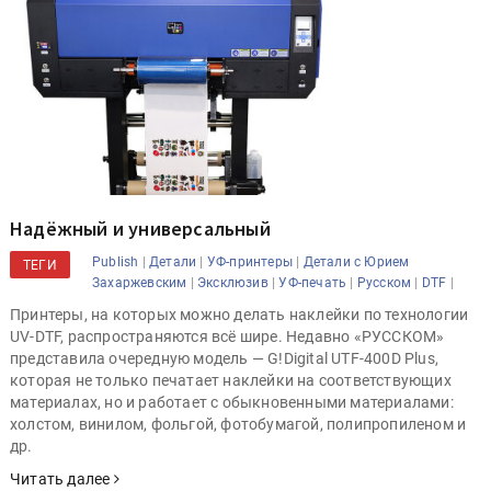
Надёжный и универсальный
|
|
|
Publish
Детали
УФ-принтеры
Детали с Юрием
ТЕГИ
|
|
|
|
|
Захаржевским
Эксклюзив
УФ-печать
Русском
DTF
Принтеры, на которых можно делать наклейки по технологии
UV-DTF, распространяются всё шире. Недавно «РУССКОМ»
представила очередную модель — G!Digital UTF-400D Plus,
которая не только печатает наклейки на соответствующих
материалах, но и работает с обыкновенными материалами:
холстом, винилом, фольгой, фотобумагой, полипропиленом и
др.
Читать далее