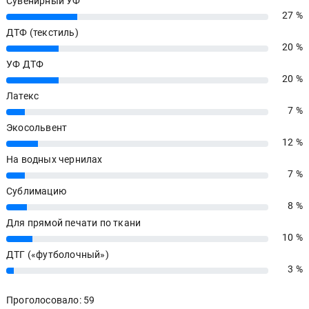
Сувенирный УФ
27 %
27%
ДТФ (текстиль)
20 %
20%
УФ ДТФ
20 %
20%
Латекс
7 %
7%
Экосольвент
12 %
12%
На водных чернилах
7 %
7%
Сублимацию
8 %
8%
Для прямой печати по ткани
10 %
10%
ДТГ («футболочный»)
3 %
3%
Проголосовало: 59