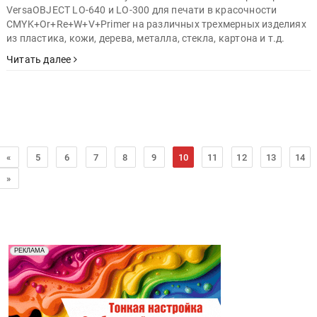
VersaOBJECT LO-640 и LO-300 для печати в красочности
CMYK+Or+Re+W+V+Primer на различных трехмерных изделиях
из пластика, кожи, дерева, металла, стекла, картона и т.д.
Читать далее
«
5
6
7
8
9
10
11
12
13
14
»
Реклама. Рекламодатель ООО "Передовые Системы
РЕКЛАМА
Печати" erid: 2SDnjd2d4Qz