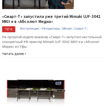
«Смарт-Т» запустила уже третий Mimaki UJF-3042
MKII e в «Абсолют Медиа»
|
|
|
|
Инсталляции
УФ-принтеры
Mimaki
Смарт-Т
ТЕГИ
На прошлой неделе инженер «Смарт-Т» запустил настольный
планшетный УФ-принтер Mimaki UJF-3042 MKII e в «Абсолют
Медиа» из Уфы.
Читать далее