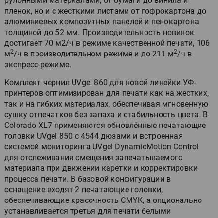
рулонными материалами, от бумаги до винила и
пленок, но и с жесткими листами от гофрокартона до
алюминиевых композитных панелей и пенокартона
толщиной до 52 мм. Производительность новинок
достигает 70 м2/ч в режиме качественной печати, 106
2
2
м
/ч в производительном режиме и до 211 м
/ч в
экспресс-режиме.
Комплект чернил UVgel 860 для новой линейки УФ-
принтеров оптимизирован для печати как на жестких,
так и на гибких материалах, обеспечивая мгновенную
сушку отпечатков без запаха и стабильность цвета. В
Colorado XL7 применяются обновлённые печатающие
головки UVgel 850 с 4544 дюзами и встроенная
системой мониторинга UVgel DynamicMotion Control
для отслеживания смещения запечатываемого
материала при движении каретки и корректировки
процесса печати. В базовой конфигурации в
оснащение входят 2 печатающие головки,
обеспечивающие красочность CMYK, а опционально
устанавливается третья для печати белыми