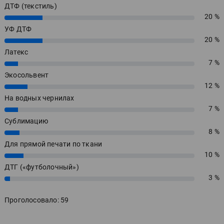
ДТФ (текстиль)
20 %
20%
УФ ДТФ
20 %
20%
Латекс
7 %
7%
Экосольвент
12 %
12%
На водных чернилах
7 %
7%
Сублимацию
8 %
8%
Для прямой печати по ткани
10 %
10%
ДТГ («футболочный»)
3 %
3%
Проголосовало: 59