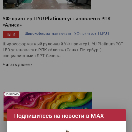
УФ-принтер LIYU Platinum установлен в РПК
«Алиса»
Широкоформатная печать |
УФ-принтеры |
LIYU |
ТЕГИ
Широкоформатный рулонный УФ-принтер LIYU Platinum PCT
LED установлен в РПК «Алиса» (Санкт-Петербург)
специалистами «ЛРТ-Север».
Читать далее
Реклама. Рекламодатель ООО "Передовые Системы
РЕКЛАМА
Печати" erid: 2SDnjd2d4Qz
Подпишитесь на новости в МАХ