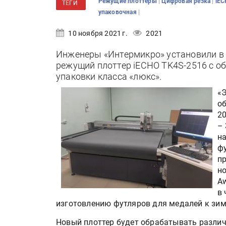
|
|
Режущие плоттеры
Цифровая резка
iE
ТЕГИ
|
упаковочная
10 ноября 2021 г.
2021
Инженеры «Интермикро» установили в
режущий плоттер iECHO TK4S-2516 с о
упаковки класса «люкс».
«
о
20
–
н
фу
пр
н
Aw
в 
изготовлению футляров для медалей к зи
Новый плоттер будет обрабатывать различ