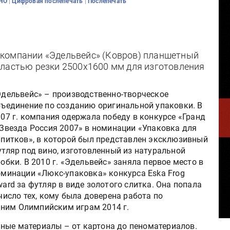
|
|
CHO
Цифровая послепечать
Послепечать
 компании «Эдельвейс» (Ковров) планшетный
бластью резки 2500х1600 мм для изготовления
Эдельвейс» – производственно-творческое
бъединение по созданию оригинальной упаковки. В
07 г. компания одержала победу в конкурсе «Гранд
 Звезда Россия 2007» в номинации «Упаковка для
апитков», в которой был представлен эксклюзивный
тляр под вино, изготовленный из натуральной
обки. В 2010 г. «Эдельвейс» заняла первое место в
оминации «Люкс-упаковка» конкурса Eska Frog
ard за футляр в виде золотого слитка. Она попала
число тех, кому была доверена работа по
мним Олимпийским играм 2014 г.
ные материалы – от картона до пеноматериалов.