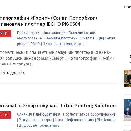
Про
 типографии «Грейм» (Санкт-Петербург)
становлен плоттер iECHO PK-0604
Послепечать |
Инсталляции |
Послепечатное
ТЕГИ
оборудование |
Режущие плоттеры |
Смарт-Т |
Цифровая
резка |
iECHO |
Цифровая послепечать |
томатический планшетный режущий плоттер iECHO PK-
04 запущен инженерами «Смарт-Т» в типографии «Грейм»
анкт-Петербург).
HeyGears анонсировала
тать далее
УФ/3D-
полноцветный гибридный УФ/3D-
принтер G1X
ет
Росприроднадзор запускает
ockmatic Group покупает Intec Printing Solutions
«Калькулятор утилизации»
Слияния и приобретения |
Послепечатное оборудование
ТЕГИ
|
Режущие плоттеры |
Intec |
Цифровая резка |
Plockmatic
|
Цифровая послепечать |