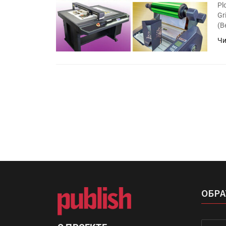
IPSA 2026 приглашает за и
Pl
поставщиками и новыми
Gr
решениями для брендов
(В
Чи
Kairos выпускает станцию
смешения красок Ada Colo
ОБРА