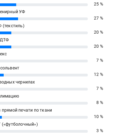
25 %
енирный УФ
27 %
 (текстиль)
20 %
 ДТФ
20 %
екс
7 %
сольвент
12 %
водных чернилах
7 %
блимацию
8 %
 прямой печати по ткани
10 %
 («футболочный»)
3 %