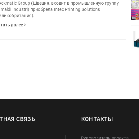
деями,
IPSA 2026 приглашает за идеями,
ockmatic Group (Швеция, входит в промышленную группу
поставщиками и новыми
imaldi Industri) приобрела Intec Printing Solutions
решениями для брендов
еликобритания).
тать далее
Kairos выпускает станцию
r Lava
смешения красок Ada Color Lava
ТНАЯ СВЯЗЬ
КОНТАКТЫ
Руководитель проекта