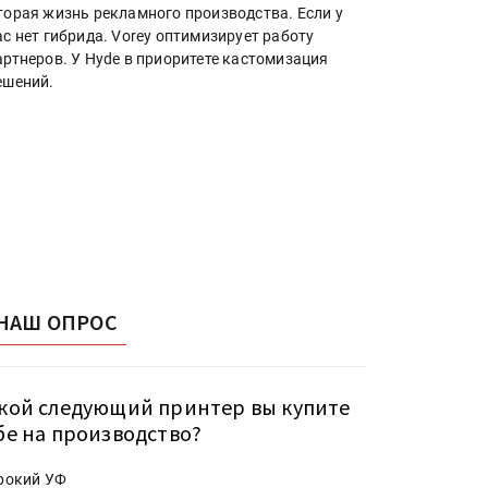
торая жизнь рекламного производства. Если у
ас нет гибрида. Vorey оптимизирует работу
артнеров. У Hyde в приоритете кастомизация
ешений.
НАШ ОПРОС
кой следующий принтер вы купите
бе на производство?
рокий УФ