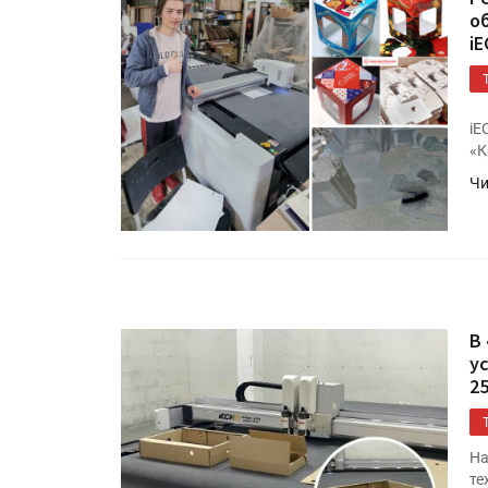
о
i
iE
«К
Чи
В
у
2
На
те