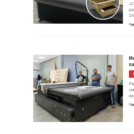
«С
ра
25
Чи
М
п
Ра
см
кв
Чи