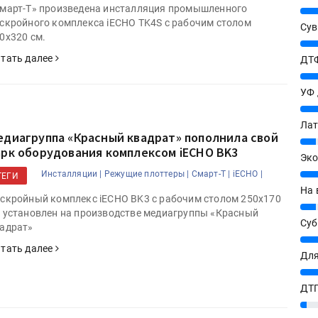
март-Т» произведена инсталляция промышленного
25%
скройного комплекса iECHO TK4S с рабочим столом
Сув
0х320 см.
27%
тать далее
ДТФ
20%
УФ
20%
Лат
едиагруппа «Красный квадрат» пополнила свой
7%
арк оборудования комплексом iECHO BK3
Эко
12%
Инсталляции |
Режущие плоттеры |
Смарт-Т |
iECHO |
ТЕГИ
На 
скройный комплекс iECHO BK3 с рабочим столом 250х170
7%
 установлен на производстве медиагруппы «Красный
Су
адрат»
8%
тать далее
Для
10%
ДТГ
3%