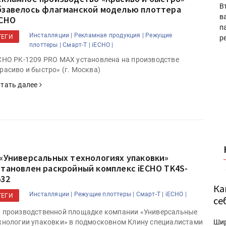
В
бзавелось флагманской моделью плоттера
в
ECHO
п
Инсталляции |
Рекламная продукция |
Режущие
ТЕГИ
р
плоттеры |
Смарт-Т |
iECHO |
CHO PK-1209 PRO MAX установлена на производстве
расиво и быстро» (г. Москва)
тать далее
 «Универсальных технологиях упаковки»
становлен раскройный комплекс iECHO TK4S-
532
Ка
Инсталляции |
Режущие плоттеры |
Смарт-Т |
iECHO |
ТЕГИ
се
 производственной площадке компании «Универсальные
Ши
хнологии упаковки» в подмосковном Клину специалистами