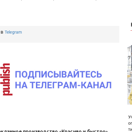
 в
Telegram
У
о
т
екламное производство «Красиво и быстро»