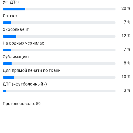
УФ ДТФ
20 %
20%
Латекс
7 %
7%
Экосольвент
12 %
12%
На водных чернилах
7 %
7%
Сублимацию
8 %
8%
Для прямой печати по ткани
10 %
10%
ДТГ («футболочный»)
3 %
3%
Проголосовало: 59