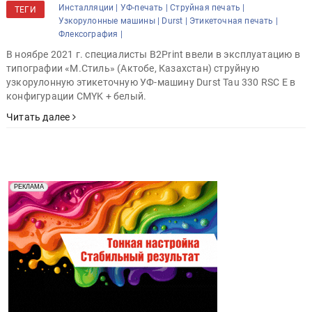
Инсталляции |
УФ-печать |
Струйная печать |
ТЕГИ
Узкорулонные машины |
Durst |
Этикеточная печать |
Флексография |
В ноябре 2021 г. специалисты B2Print ввели в эксплуатацию в
типографии «М.Стиль» (Актобе, Казахстан) струйную
узкорулонную этикеточную УФ-машину Durst Tau 330 RSC E в
конфигурации CMYK + белый.
Читать далее
Реклама. Рекламодатель ООО "Передовые Системы
РЕКЛАМА
Печати" erid: 2SDnjd2d4Qz