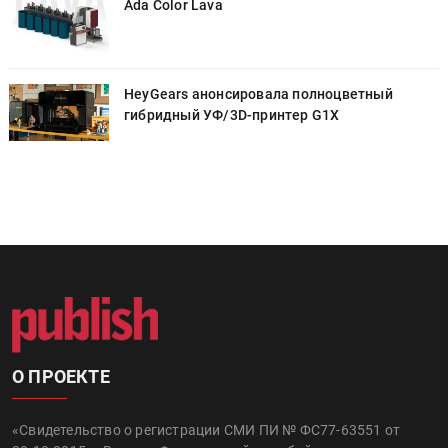
Ada Color Lava
HeyGears анонсировала полноцветный
гибридный УФ/3D-принтер G1X
О ПРОЕКТЕ
«Свидетельство о регистрации СМИ ПИ № ФС77-63551 от