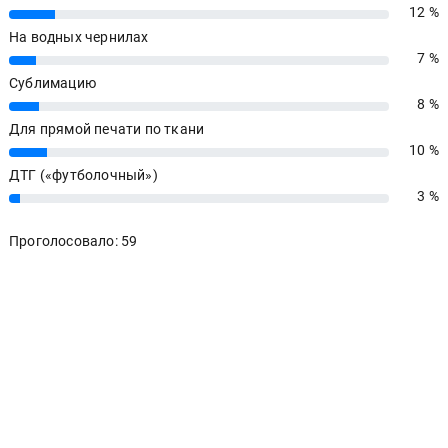
12 %
12%
На водных чернилах
7 %
7%
Сублимацию
8 %
8%
Для прямой печати по ткани
10 %
10%
ДТГ («футболочный»)
3 %
3%
Проголосовало: 59