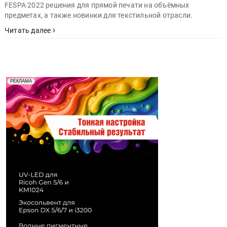
FESPA 2022 решения для прямой печати на объёмных
предметах, а также новинки для текстильной отрасли.
Читать далее
Реклама. Рекламодатель ООО "Передовые Системы
РЕКЛАМА
Печати" erid: 2SDnjd2d4Qz