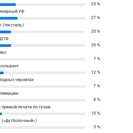
25 %
енирный УФ
27 %
 (текстиль)
20 %
 ДТФ
20 %
екс
7 %
сольвент
12 %
водных чернилах
7 %
блимацию
8 %
 прямой печати по ткани
10 %
 («футболочный»)
3 %