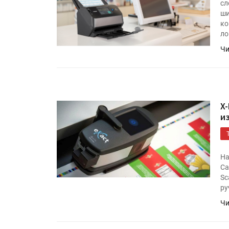
сл
ши
ко
ло
Чи
X
и
HeyGears анонсировала
полноцветный гибридный 
принтер G1X
На
Са
Sc
Росприроднадзор запуска
ру
«Калькулятор утилизации»
Чи