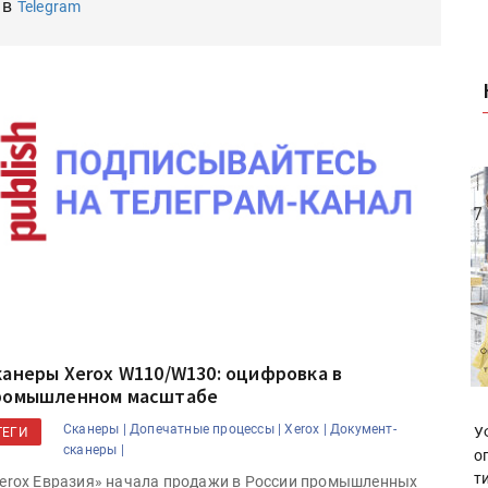
 в
Telegram
канеры Xerox W110/W130: оцифровка в
ромышленном масштабе
Сканеры |
Допечатные процессы |
Xerox |
Документ-
У
ТЕГИ
сканеры |
о
т
erox Евразия» начала продажи в России промышленных