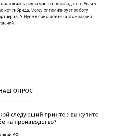
торая жизнь рекламного производства. Если у
ас нет гибрида. Vorey оптимизирует работу
артнеров. У Hyde в приоритете кастомизация
ешений.
НАШ ОПРОС
кой следующий принтер вы купите
бе на производство?
рокий УФ