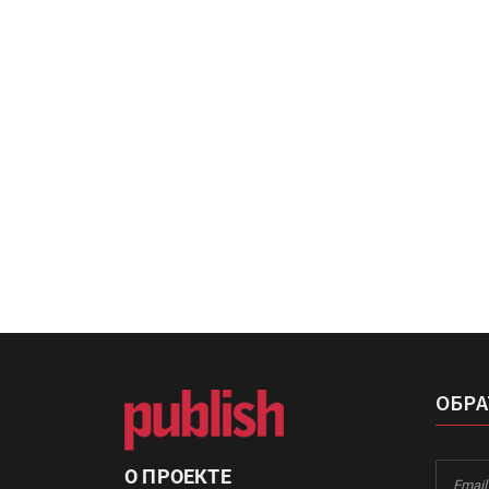
«Дубль В» расширяет ассо
фольги для горячего тисн
УФ-принтер Mimaki UJV20
запущен в компании «Ска
ОБРА
О ПРОЕКТЕ