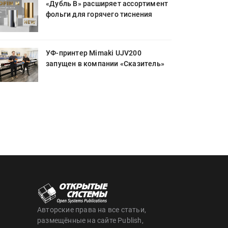
«Дубль В» расширяет ассортимент
фольги для горячего тиснения
УФ-принтер Mimaki UJV200
запущен в компании «Сказитель»
Авторские права на все статьи,
размещённые на сайте Publish,