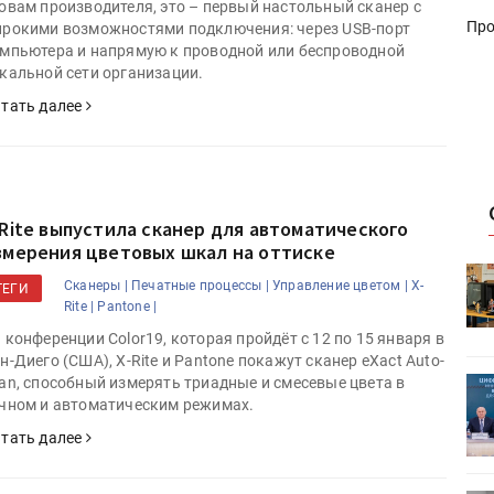
овам производителя, это – первый настольный сканер с
Про
рокими возможностями подключения: через USB-порт
мпьютера и напрямую к проводной или беспроводной
кальной сети организации.
тать далее
-Rite выпустила сканер для автоматического
змерения цветовых шкал на оттиске
HeyGears анонсировала
Сканеры |
Печатные процессы |
Управление цветом |
X-
ТЕГИ
УФ/3D-
полноцветный гибридный УФ/3D-
Rite |
Pantone |
принтер G1X
 конференции Color19, которая пройдёт с 12 по 15 января в
н-Диего (США), X-Rite и Pantone покажут сканер eXact Auto-
an, способный измерять триадные и смесевые цвета в
ет
Росприроднадзор запускает
чном и автоматическим режимах.
«Калькулятор утилизации»
тать далее