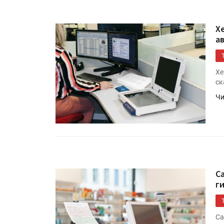
X
а
Xe
ск
Чи
C
г
Ca