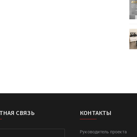
ртимент
«Дубль В» расширяет ассортимент
ения
фольги для горячего тиснения
0
УФ-принтер Mimaki UJV200
зитель»
запущен в компании «Сказитель»
ТНАЯ СВЯЗЬ
КОНТАКТЫ
Руководитель проекта