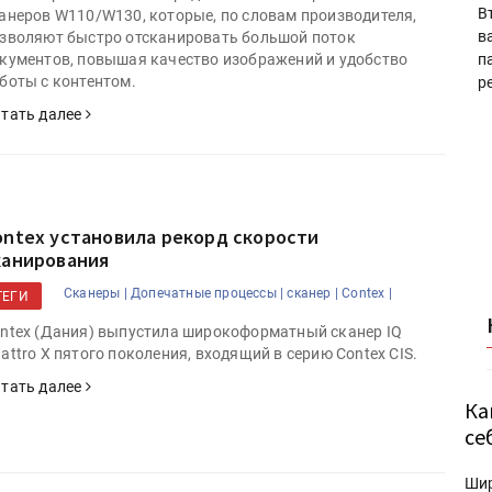
В
анеров W110/W130, которые, по словам производителя,
в
зволяют быстро отсканировать большой поток
п
кументов, повышая качество изображений и удобство
боты с контентом.
р
тать далее
ontex установила рекорд скорости
канирования
Сканеры |
Допечатные процессы |
сканер |
Contex |
ТЕГИ
ntex (Дания) выпустила широкоформатный сканер IQ
attro X пятого поколения, входящий в серию Contex CIS.
тать далее
Ка
се
Ши