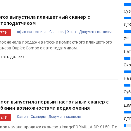
25%
Сув
erox выпустила планшетный сканер с
27%
втоподатчиком
ДТФ
20%
офисная техника |
Сканеры |
Xerox |
Документ-сканеры |
ТЕГИ
УФ
rox начала продажи в России компактного планшетного
20%
анера Duplex Combo с автоподатчиком.
Лат
тать далее
7%
Эко
12%
На 
7%
Су
8%
anon выпустила первый настольный сканер с
Для
ибкими возможностями подключения
10%
Canon |
Сканеры |
Документ-сканеры |
ТЕГИ
ДТГ
3%
non начала продажи сканеров imageFORMULA DR-S150. По