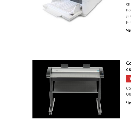
ск
по
до
ра
Чи
C
с
Co
Qu
Чи