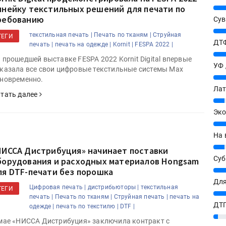
инейку текстильных решений для печати по
25%
ребованию
Сув
27%
текстильная печать |
Печать по тканям |
Струйная
ТЕГИ
ДТФ
печать |
печать на одежде |
Kornit |
FESPA 2022 |
20%
 прошедшей выставке FESPA 2022 Kornit Digital впервые
УФ
казала все свои цифровые текстильные системы Max
20%
новременно.
Лат
тать далее
7%
Эко
12%
На 
7%
НИССА Дистрибуция» начинает поставки
Су
борудования и расходных материалов Hongsam
8%
ля DTF-печати без порошка
Для
Цифровая печать |
дистрибьюторы |
текстильная
ТЕГИ
10%
печать |
Печать по тканям |
Струйная печать |
печать на
ДТГ
одежде |
печать по текстилю |
DTF |
3%
мае «НИССА Дистрибуция» заключила контракт с