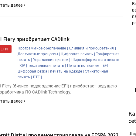
В
тать далее
в
п
р
I Fiery приобретает CADlink
Программное обеспечение |
Слияния и приобретения |
ТЕГИ
Допечатные процессы |
Цифровая печать |
Трафаретная
печать |
Управление цветом |
Широкоформатная печать
|
RIP |
текстильная печать |
Печать по тканям |
EFI |
Цифровая резка |
печать на одежде |
Этикеточная
печать |
DTF |
I Fiery (бизнес-подразделение EFI) приобретает ведущего
зработчика ПО CADlink Technology.
тать далее
Ка
се
Ши
ornit Digital продемонстрировала на FESPA 2022