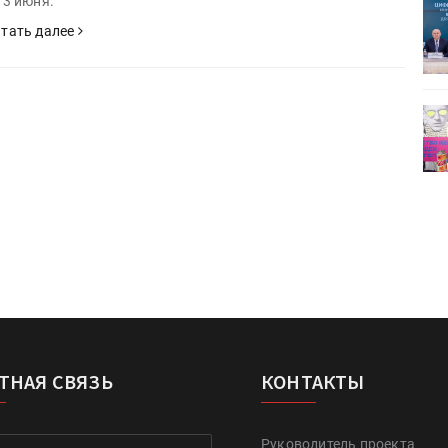
 3 июня.
ет
Росприроднадзор запускает
«Калькулятор утилизации»
тать далее
деями,
IPSA 2026 приглашает за идеями,
поставщиками и новыми
решениями для брендов
ТНАЯ СВЯЗЬ
КОНТАКТЫ
Руководитель проекта