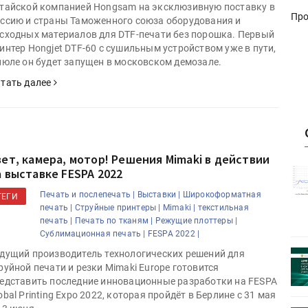
тайской компанией Hongsam на эксклюзивную поставку в
Про
ссию и страны Таможенного союза оборудования и
сходных материалов для DTF-печати без порошка. Первый
интер Hongjet DTF-60 c сушильным устройством уже в пути,
июле он будет запущен в московском демозале.
тать далее
вет, камера, мотор! Решения Mimaki в действии
истику об
Росстат опубликовал статистику об
а выставке FESPA 2022
объёмах промышленного
Печать и послепечать |
Выставки |
Широкоформатная
ТЕГИ
первое
производства в стране за первое
печать |
Струйные принтеры |
Mimaki |
текстильная
полугодие 2026 года
печать |
Печать по тканям |
Режущие плоттеры |
Сублимационная печать |
FESPA 2022 |
дущий производитель технологических решений для
 пройдет
Круглый стол на тему РОП пройдет
руйной печати и резки Mimaki Europe готовится
28 июля
едставить последние инновационные разработки на FESPA
obal Printing Expo 2022, которая пройдёт в Берлине с 31 мая