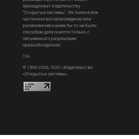
принадлежат издательству
"Открытые системы". Их полное или
частичное воспроизведение или
размножение каким бы то ни было
способом допускается только с
письменного разрешения
правообладателя..
12+
© 1996-2026, ООО «Издательство
«Открытые системы»