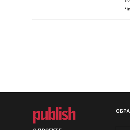
по
Росприроднадзор запуска
«Калькулятор утилизации»
Чи
IPSA 2026 приглашает за и
поставщиками и новыми
решениями для брендов
ОБРА