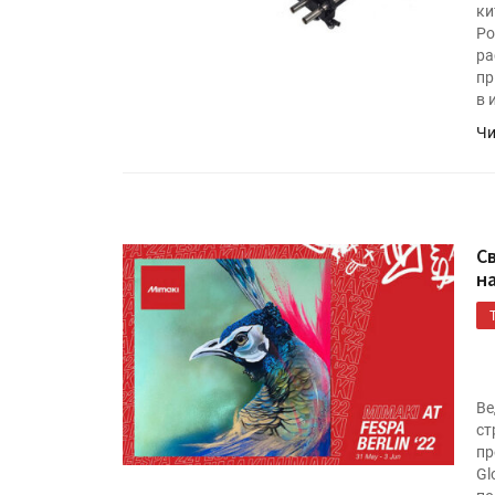
ки
Ро
ра
пр
в 
Чи
С
Росстат опубликовал стат
н
объёмах промышленного
производства в стране за 
полугодие 2026 года
Ве
Круглый стол на тему РОП
ст
28 июля
пр
Gl