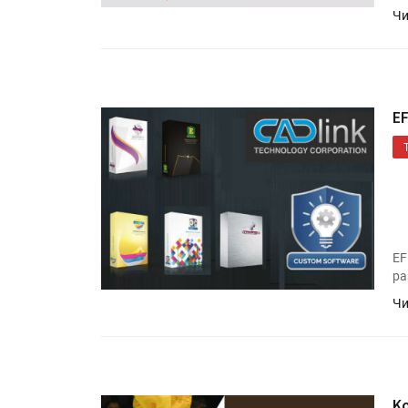
Чи
EF
EF
ра
Чи
K