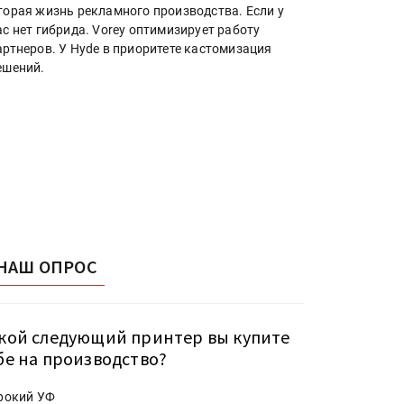
торая жизнь рекламного производства. Если у
ас нет гибрида. Vorey оптимизирует работу
артнеров. У Hyde в приоритете кастомизация
ешений.
НАШ ОПРОС
кой следующий принтер вы купите
бе на производство?
рокий УФ