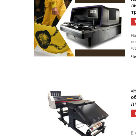
л
т
На
по
од
Чи
«
о
д
В 