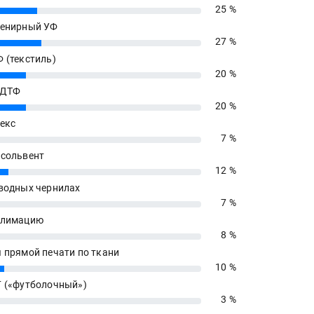
25 %
енирный УФ
27 %
 (текстиль)
20 %
 ДТФ
20 %
екс
7 %
сольвент
12 %
водных чернилах
7 %
блимацию
8 %
 прямой печати по ткани
10 %
 («футболочный»)
3 %