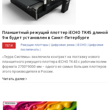
Планшетный режущий плоттер iECHO TK4S длиной
9 м будет установлен в Санкт-Петербурге
Режущие плоттеры |
Цифровая резка |
iECHO |
Цифровая
ТЕГИ
послепечать |
«Терра Системы» заключила контракт на поставку нового
планшетного режущего плоттера iECHO TK4S с рабочим полем
формата 2700?9000 мм – одного из самых больших плоттеров
этого производителя в России.
Читать далее
Реклама. Рекламодатель ООО "Передовые Системы
РЕКЛАМА
Печати" erid: 2SDnjd2d4Qz