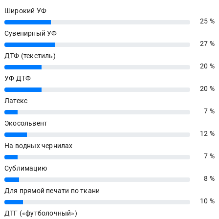
Широкий УФ
25 %
25%
Сувенирный УФ
27 %
27%
ДТФ (текстиль)
20 %
20%
УФ ДТФ
20 %
20%
Латекс
7 %
7%
Экосольвент
12 %
12%
На водных чернилах
7 %
7%
Сублимацию
8 %
8%
Для прямой печати по ткани
10 %
10%
ДТГ («футболочный»)