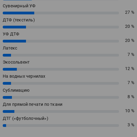
Сувенирный УФ
27 %
27%
ДТФ (текстиль)
20 %
20%
УФ ДТФ
20 %
20%
Латекс
7 %
7%
Экосольвент
12 %
12%
На водных чернилах
7 %
7%
Сублимацию
8 %
8%
Для прямой печати по ткани
10 %
10%
ДТГ («футболочный»)
3 %
3%