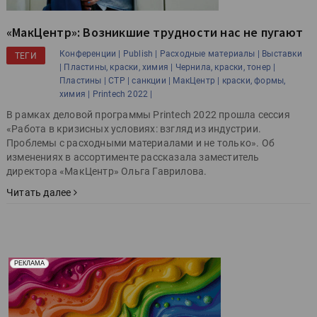
«МакЦентр»: Возникшие трудности нас не пугают
Конференции |
Publish |
Расходные материалы |
Выставки
ТЕГИ
|
Пластины, краски, химия |
Чернила, краски, тонер |
Пластины |
CTP |
санкции |
МакЦентр |
краски, формы,
химия |
Printech 2022 |
В рамках деловой программы Printech 2022 прошла сессия
«Работа в кризисных условиях: взгляд из индустрии.
Проблемы с расходными материалами и не только». Об
изменениях в ассортименте рассказала заместитель
директора «МакЦентр» Ольга Гаврилова.
Читать далее
Реклама. Рекламодатель ООО "Передовые Системы
РЕКЛАМА
Печати" erid: 2SDnjd2d4Qz