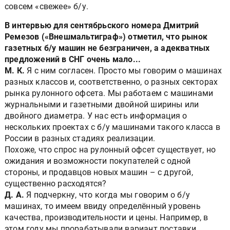
совсем «свежее» б/у.
В интервью для сентябрьского номера Дмитрий
Ремезов («Внешмальтиграф») отметил, что рынок
газетных б/у машин не безграничен, а адекватных
предложений в СНГ очень мало...
М. К.
Я с ним согласен. Просто мы говорим о машинах
разных классов и, соответственно, о разных секторах
рынка рулонного офсета. Мы работаем с машинами
журнальными и газетными двойной ширины или
двойного диаметра. У нас есть информация о
нескольких проектах с б/у машинами такого класса в
России в разных стадиях реализации.
Похоже, что спрос на рулонный офсет существует, но
ожидания и возможности покупателей с одной
стороны, и продавцов новых машин – с другой,
существенно расходятся?
Д. А.
Я подчеркну, что когда мы говорим о б/у
машинах, то имеем ввиду определённый уровень
качества, производительности и цены. Например, в
этом году мы прорабатывали вариант поставки