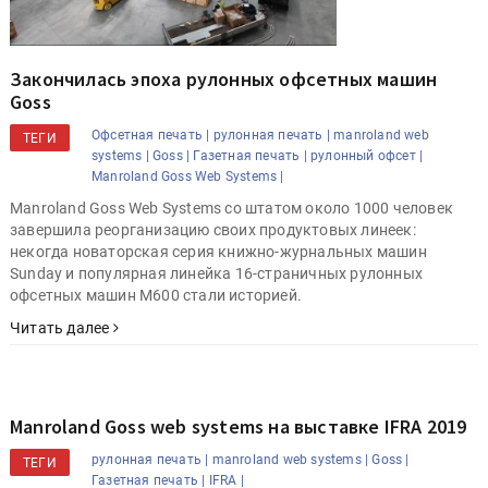
Закончилась эпоха рулонных офсетных машин
Goss
Офсетная печать |
рулонная печать |
manroland web
ТЕГИ
systems |
Goss |
Газетная печать |
рулонный офсет |
Manroland Goss Web Systems |
Manroland Goss Web Systems со штатом около 1000 человек
завершила реорганизацию своих продуктовых линеек:
некогда новаторская серия книжно-журнальных машин
Sunday и популярная линейка 16-страничных рулонных
офсетных машин M600 стали историей.
Читать далее
Manroland Goss web systems на выставке IFRA 2019
рулонная печать |
manroland web systems |
Goss |
ТЕГИ
Газетная печать |
IFRA |