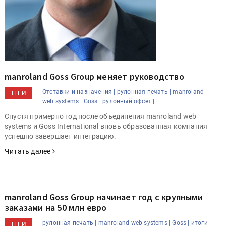
manroland Goss Group меняет руководство
Отставки и назначения |
рулонная печать |
manroland
ТЕГИ
web systems |
Goss |
рулонный офсет |
Спустя примерно год после объединения manroland web
systems и Goss International вновь образованная компания
успешно завершает интеграцию.
Читать далее
manroland Goss Group начинает год с крупными
заказами на 50 млн евро
рулонная печать |
manroland web systems |
Goss |
итоги
ТЕГИ