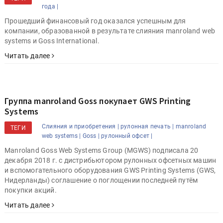
года |
Прошедший финансовый год оказался успешным для
компании, образованной в результате слияния manroland web
systems и Goss International.
Читать далее
Группа manroland Goss покупает GWS Printing
Systems
Слияния и приобретения |
рулонная печать |
manroland
ТЕГИ
web systems |
Goss |
рулонный офсет |
Manroland Goss Web Systems Group (MGWS) подписала 20
декабря 2018 г. с дистрибьютором рулонных офсетных машин
и вспомогательного оборудования GWS Printing Systems (GWS,
Нидерланды) соглашение о поглощении последней путём
покупки акций.
Читать далее