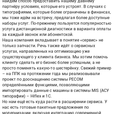
найдём способ предоставить нашему давнему
партнёру условиях, которые его устроят. В случаях с
типографиями, которые более ограничены в финансах,
мы тоже идём на встречу, предлагая более доступные
наборы услуг. По-прежнему пользуется популярностью
услуга дистанционной диагностики в варианта оплаты
за каждый звонок или абонентской.
Наша компания вкладывает в понятие «сервис» не
только запчасти. Речь также идёт о сервисных
услугах, направленных на оптимизацию уже
существующего у клиента бизнеса. Мы хотим помочь
клиенту сделать его бизнес более успешным, а не
просто поменять какую-то шестерёнку. Свежий пример
– на ППК на протяжении года мы реализовывали
проект по дооснащению системы PECOM
определёнными функциями, позволяющими
импортировать данные с машины в системы MIS (АСУ
типорафии) – Hiflex и 1C.
Но нам ещё есть куда расти в расширении сервиса. У
нас есть готовые пакетные предложения по
модернизации, включая интеграцию современной