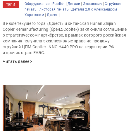
|
|
|
|
Оборудование
Publish
Детали
Эксклюзив
Струйная
ТЕГИ
|
|
печать
листовая печать
Детали 2.0 с Александром
|
|
Харатяном
Джест
В июле текущего года «Джест» и китайская Hunan Zhijian
Copier Remanufacturing (бренд Copitek) заключили соглашение
о стратегическом партнёрстве, в рамках которого российская
компания получила эксклюзивные права на продажу
струйной ЦПМ Copitek INNO H440 PRO на территории РФ
и прочих стран ЕАЭС.
Читать далее