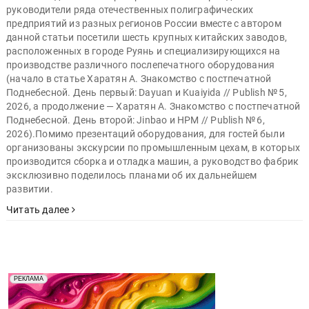
руководители ряда отечественных полиграфических
предприятий из разных регионов России вместе с автором
данной статьи посетили шесть крупных китайских заводов,
расположенных в городе Руянь и специализирующихся на
производстве различного послепечатного оборудования
(начало в статье Харатян А. Знакомство с постпечатной
Поднебесной. День первый: Dayuan и Kuaiyida // Publish № 5,
2026, а продолжение — Харатян А. Знакомство с постпечатной
Поднебесной. День второй: Jinbao и HPM // Publish № 6,
2026).Помимо презентаций оборудования, для гостей были
организованы экскурсии по промышленным цехам, в которых
производится сборка и отладка машин, а руководство фабрик
эксклюзивно поделилось планами об их дальнейшем
развитии.
Читать далее
Реклама. Рекламодатель ООО "Передовые Системы
РЕКЛАМА
Печати" erid: 2SDnjd2d4Qz