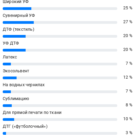
Широкий УФ
25 %
25%
Сувенирный УФ
27 %
27%
ДТФ (текстиль)
20 %
20%
УФ ДТФ
20 %
20%
Латекс
7 %
7%
Экосольвент
12 %
12%
На водных чернилах
7 %
7%
Сублимацию
8 %
8%
Для прямой печати по ткани
10 %
10%
ДТГ («футболочный»)
3 %
3%