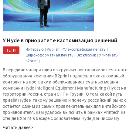
У Hyde в приоритете кастомизация решений
|
|
|
Интервью
Publish
Флексографская печать
ТЕГИ
|
|
|
Широкоформатная печать
Эксклюзив
УФ-печать
|
b2print
В середине января один из крупных поставщиков печатного
оборудования компания B2print подписала эксклюзивный
контракт на поставку и обслуживание печатных машин
компании Hyde Intelligent Equipment Manufacturing (Hyde) на
территории России, стран СНГ и Грузии. О том, какой путь
привёл Hyde к такому решению и почему российский рынок
остаётся одним из самых привлекательных для китайского
производителя, нам удалось выяснить в рамках Printech на
стенде B2print в беседе с основателем Hyde Дэннисом Ву.
Читать далее