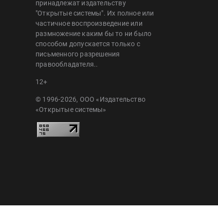
принадлежат издательству
"Открытые системы". Их полное или
частичное воспроизведение или
размножение каким бы то ни было
способом допускается только с
письменного разрешения
правообладателя..
12+
© 1996-2026, ООО «Издательство
«Открытые системы»