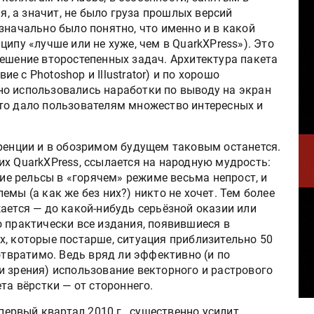
ля, а значит, не было груза прошлых версий
значально было понятно, что именно и в какой
ипу «лучше или не хуже, чем в QuarkXPress»). Это
решение второстепенных задач. Архитектура пакета
 с Photoshop и Illustrator) и по хорошо
о использовались наработки по выводу на экран
то дало пользователям множество интересных и
уренции и в обозримом будущем таковым останется.
х QuarkXPress, ссылается на народную мудрость:
гие рельсы в «горячем» режиме весьма непрост, и
мы (а как же без них?) никто не хочет. Тем более
ается — до какой-нибудь серьёзной оказии или
 практически все издания, появившиеся в
тех, которые постарше, ситуация приблизительно 50
отвратимо. Ведь вряд ли эффективно (и по
и зрения) использование векторного и растрового
та вёрстки — от стороннего.
 первый квартал 2010 г., существенно усилит