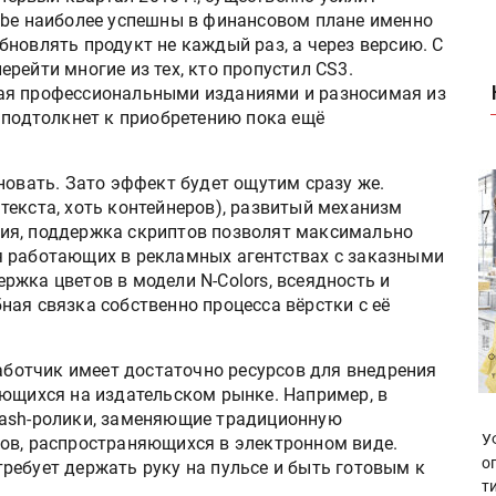
obe наиболее успешны в финансовом плане именно
новлять продукт не каждый раз, а через версию. С
перейти многие из тех, кто пропустил CS3.
ая профессиональными изданиями и разносимая из
 подтолкнет к приобретению пока ещё
новать. Зато эффект будет ощутим сразу же.
текста, хоть контейнеров), развитый механизм
ия, поддержка скриптов позволят максимально
я работающих в рекламных агентствах с заказными
жка цветов в модели N-Colors, всеядность и
ая связка собственно процесса вёрстки с её
работчик имеет достаточно ресурсов для внедрения
яющихся на издательском рынке. Например, в
lash-ролики, заменяющие традиционную
У
ов, распространяющихся в электронном виде.
о
ребует держать руку на пульсе и быть готовым к
т