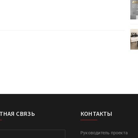
ртимент
«Дубль В» расширяет ассортимент
ения
фольги для горячего тиснения
0
УФ-принтер Mimaki UJV200
зитель»
запущен в компании «Сказитель»
ТНАЯ СВЯЗЬ
КОНТАКТЫ
Руководитель проекта