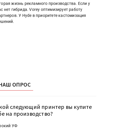
торая жизнь рекламного производства. Если у
ас нет гибрида. Vorey оптимизирует работу
артнеров. У Hyde в приоритете кастомизация
ешений.
НАШ ОПРОС
кой следующий принтер вы купите
бе на производство?
рокий УФ