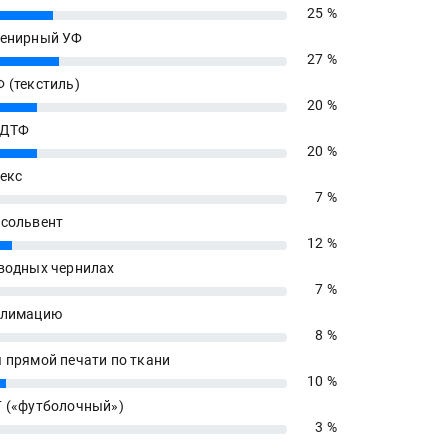
25 %
енирный УФ
27 %
 (текстиль)
20 %
 ДТФ
20 %
екс
7 %
сольвент
12 %
водных чернилах
7 %
блимацию
8 %
 прямой печати по ткани
10 %
 («футболочный»)
3 %