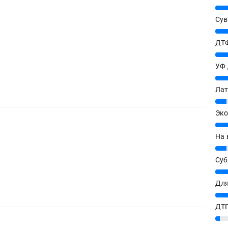
25%
Сув
27%
ДТФ
20%
УФ
20%
Лат
7%
Эко
12%
На 
7%
Су
8%
Для
10%
ДТГ
3%