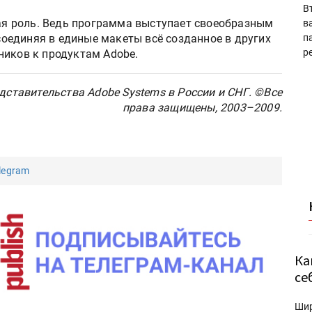
В
бая роль. Ведь программа выступает своеобразным
в
 соединяя в единые макеты всё созданное в других
п
р
ников к продуктам Adobe.
дставительства Adobe Systems в России и СНГ. ©Все
права защищены, 2003–2009.
legram
Ка
се
Ши