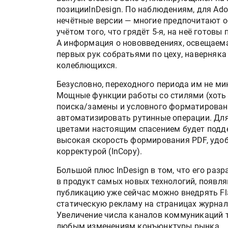
позицииInDesign. По наблюдениям, для Ad
нечётные версии — многие предпочитают об
учётом того, что грядёт 5-я, на неё готовы 
А информация о нововведениях, освещаем
первых рук собратьями по цеху, наверняка
колеблющихся.
Безусловно, переходного периода им не ми
Мощные функции работы со стилями (хоть 
поиска/замены и условного форматирован
автоматизировать рутинные операции. Дл
цветами настоящим спасением будет поддер
высокая скорость формирования PDF, удобн
корректурой (InCopy).
Большой плюс InDesign в том, что его раз
в продукт самых новых технологий, появл
публикацию уже сейчас можно внедрять F
статическую рекламу на страницах журнал
Увеличение числа каналов коммуникаций т
любым изменениям конъюнктуры рынка.