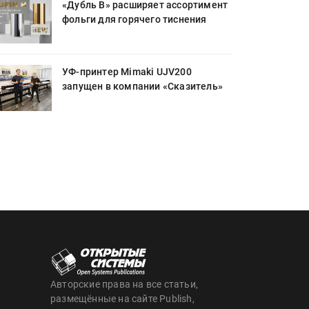
«Дубль В» расширяет ассортимент
фольги для горячего тиснения
УФ-принтер Mimaki UJV200
запущен в компании «Сказитель»
Авторские права на все статьи,
размещённые на сайте Publish,