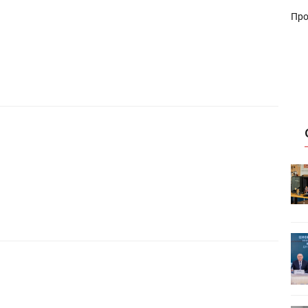
Про
HeyGears анонсировала
УФ/3D-
полноцветный гибридный УФ/3D-
принтер G1X
ет
Росприроднадзор запускает
«Калькулятор утилизации»