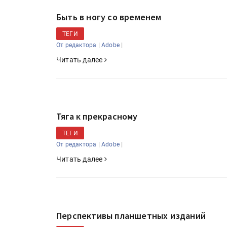
Быть в ногу со временем
ТЕГИ
|
|
От редактора
Adobe
Читать далее
Тяга к прекрасному
HeyGears анонсировала
ТЕГИ
полноцветный гибридный 
|
|
От редактора
Adobe
принтер G1X
Читать далее
Росприроднадзор запуска
«Калькулятор утилизации»
Перспективы планшетных изданий