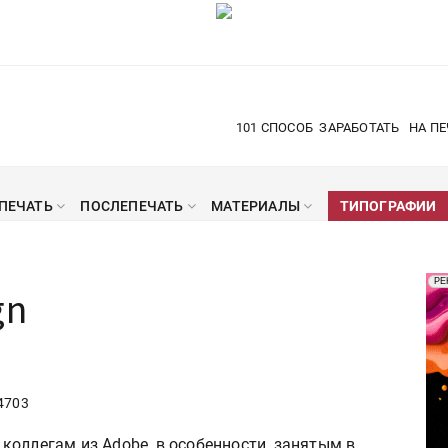
101 СПОСОБ
ЗАРАБОТАТЬ
НА ПЕ
ПЕЧАТЬ
ПОСЛЕПЕЧАТЬ
МАТЕРИАЛЫ
ТИПОГРАФИИ
Рек
РЕ
gn
Печ
4703
коллегам из Adobe, в особенности, занятым в