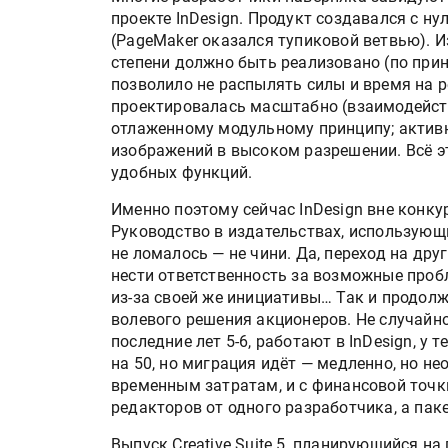
проекте InDesign. Продукт создавался с ну
(PageMaker оказался тупиковой ветвью). И
степени должно быть реализовано (по принц
позволило не распылять силы и время на 
проектировалась масштабно (взаимодействие
отлаженному модульному принципу; активн
изображений в высоком разрешении. Всё э
удобных функций.
Именно поэтому сейчас InDesign вне конк
Руководство в издательствах, использующи
не ломалось — не чини. Да, переход на дру
нести ответственность за возможные пробле
из-за своей же инициативы… Так и продолж
волевого решения акционеров. Не случайно
последние лет 5-6, работают в InDesign, у 
на 50, но миграция идёт — медленно, но не
временным затратам, и с финансовой точк
редакторов от одного разработчика, а паке
Выпуск Creative Suite 5, планирующийся на