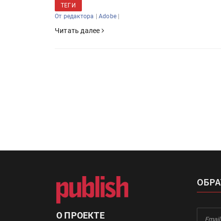
«Дубль В» расширяет ассо
ТЕГИ
фольги для горячего тисн
|
|
От редактора
Adobe
Читать далее
УФ-принтер Mimaki UJV20
запущен в компании «Ска
ОБРА
О ПРОЕКТЕ