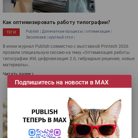
Как оптимизировать работу типографии?
|
|
|
Publish
Допечатные процессы
оптимизация
ТЕГИ
|
|
Эксклюзив
круглый стол
В июне журнал Publish совместно с выставкой Printech 2026
провели специальную сессию на тему «Оптимизация работы
типографии: ИИ, цифровизация 2.0, гибридные решения, новые
материалы».
Читать далее
Подпишитесь на новости в МАХ