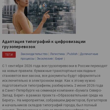
Адаптация типографий к цифровизации
грузоперевозок
|
|
|
Законодательство
Логистика
Publish
Допечатные
ТЕГИ
|
|
|
процессы
Эксклюзив
Берег
С 1 сентября 2026 года все грузоперевозки в России переходят
на новые правила: бумажные транспортные накладные
становятся вне закона, все документы будут оформляться
исключительно в электронном виде. Как к этому нужно
подготовиться типографиям, разбирались 2 июня 2026 года
в Санкт-Петербурге на семинаре компании «Бумага Северо-
Запад. Берег» в рамках проекта «Образовательная среда на
Берегу». На мероприятии, собравшем директоров, бухгалтеров
и начальников складов типографий города, был полный
аншлаг. Традиционно к новым правилам цифровых