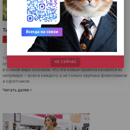
Типографии и РОП
|
|
|
Законодательство
Publish
Расходные материалы
ТЕГИ
|
|
|
Бумага, картон
Эксклюзив
Берег
Юридическая
|
|
справка
экосбор
15 апреля 2026 года был последний день подачи годового
НЕ СЕЙЧАС
отчёта РОП и уплаты экосбора. Но далеко не все типографии
в полной мере осознали, что эти новые правила касаются их
напрямую — всех и каждого, а не только крупных флексовиков
и офсетчиков.
Читать далее