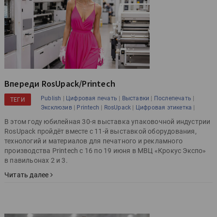
Впереди RosUpack/Printech
|
|
|
|
Publish
Цифровая печать
Выставки
Послепечать
ТЕГИ
|
|
|
|
Эксклюзив
Printech
RosUpack
Цифровая этикетка
В этом году юбилейная 30-я выставка упаковочной индустрии
RosUpack пройдёт вместе с 11-й выставкой оборудования,
технологий и материалов для печатного и рекламного
производства Printech с 16 по 19 июня в МВЦ «Крокус Экспо»
в павильонах 2 и 3.
Читать далее