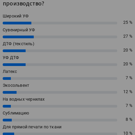
производство?
Широкий УФ
25 %
25%
Сувенирный УФ
27 %
27%
ДТФ (текстиль)
20 %
20%
УФ ДТФ
20 %
20%
Латекс
7 %
7%
Экосольвент
12 %
12%
На водных чернилах
7 %
7%
Сублимацию
8 %
8%
Для прямой печати по ткани
10 %
10%