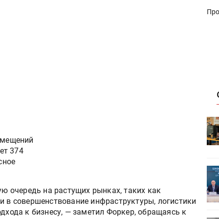
Про
HeyGears анонсировала
УФ/3D-
полноцветный гибридный УФ/3D-
омещений
принтер G1X
ет 374
сное
ет
Росприроднадзор запускает
«Калькулятор утилизации»
вую очередь на растущих рынках, таких как
ии в совершенствование инфраструктуры, логистики
одхода к бизнесу, — заметил Форкер, обращаясь к