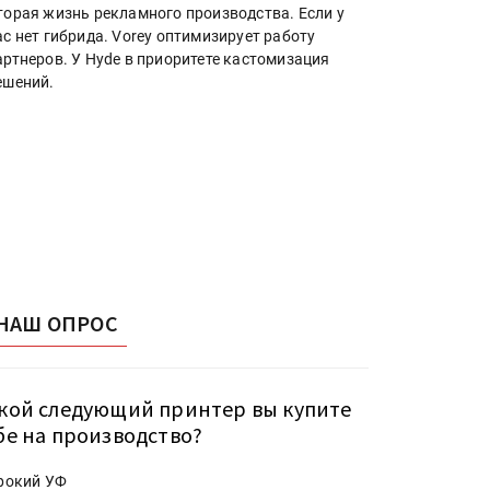
торая жизнь рекламного производства. Если у
ас нет гибрида. Vorey оптимизирует работу
артнеров. У Hyde в приоритете кастомизация
ешений.
НАШ ОПРОС
кой следующий принтер вы купите
бе на производство?
рокий УФ