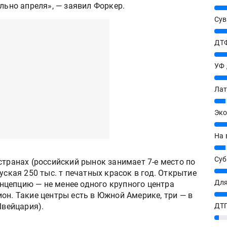
льно апреля», — заявил Форкер.
25%
Сув
27%
ДТФ
20%
УФ
20%
Лат
7%
Эко
12%
На 
7%
Су
странах (российский рынок занимает 7-е место по
8%
уская 250 тыс. т печатных красок в год. Открытие
Для
цепцию — не менее одного крупного центра
10%
он. Такие центры есть в Южной Америке, три — в
Швейцария).
ДТГ
3%