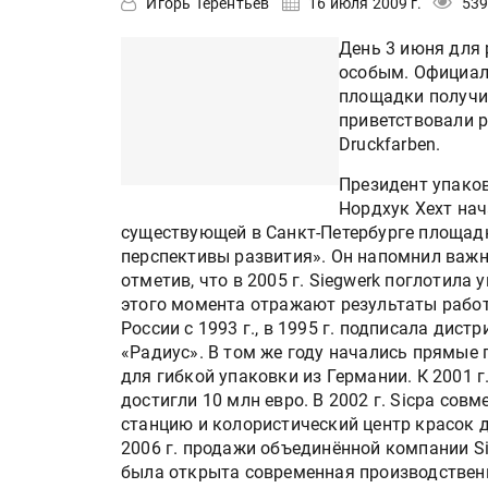
Игорь Терентьев
16 июля 2009 г.
539
День 3 июня для 
особым. Официал
площадки получил
приветствовали 
Druckfarben.
Президент упаков
Нордхук Хехт нач
существующей в Санкт-Петербурге площад
перспективы развития». Он напомнил важн
отметив, что в 2005 г. Siegwerk поглотила
этого момента отражают результаты работ
России с 1993 г., в 1995 г. подписала дис
«Радиус». В том же году начались прямые
для гибкой упаковки из Германии. К 2001
достигли 10 млн евро. В 2002 г. Sicpa сов
станцию и колористический центр красок д
2006 г. продажи объединённой компании Sie
была открыта современная производственн