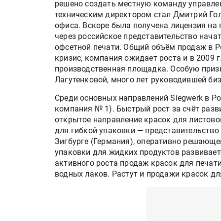
решено создать местную команду управлен
техническим директором стал Дмитрий Гол
офиса. Вскоре была получена лицензия на 
через российское представительство нача
офсетной печати. Общий объём продаж в Ро
кризис, компания ожидает роста и в 2009 
производственная площадка. Особую приз
Лагутенковой, много лет руководившей биз
Среди основных направлений Siegwerk в Ро
компания № 1). Быстрый рост за счёт раз
открытое направление красок для листовог
для гибкой упаковки — представительство
Зигбурге (Германия), оперативно решающе
упаковки для жидких продуктов развиваетс
активного роста продаж красок для печат
водных лаков. Растут и продажи красок дл