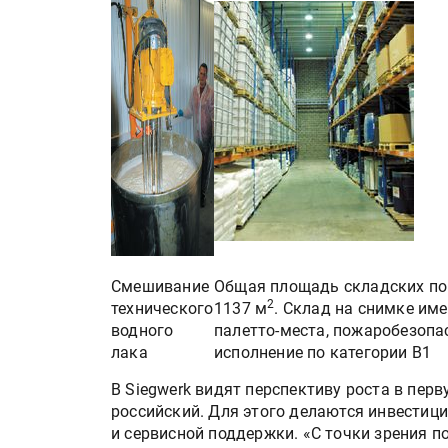
HeyGears анонсировала
полноцветный гибридный 
Смешивание
Общая площадь складских п
принтер G1X
2
технического
1137 м
. Склад на снимке име
водного
палетто-места, пожаробезопа
Росприроднадзор запуска
лака
исполнение по категории В1
«Калькулятор утилизации»
В Siegwerk видят перспективу роста в пер
российский. Для этого делаются инвестиц
и сервисной поддержки. «С точки зрения п