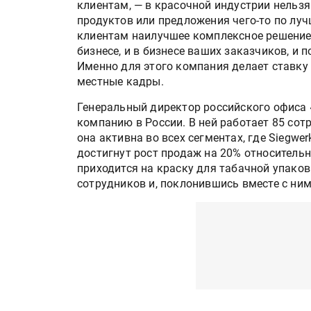
клиентам, — в красочной индустрии нельзя
«Дубль В» расширяет ассо
продуктов или предложения чего-то по луч
фольги для горячего тисн
клиентам наилучшее комплексное решение
бизнесе, и в бизнесе ваших заказчиков, и
Именно для этого компания делает ставку
УФ-принтер Mimaki UJV20
местные кадры.
запущен в компании «Ска
Генеральный директор российского офиса 
компанию в России. В ней работает 85 сот
она активна во всех сегментах, где Siegwer
достигнут рост продаж на 20% относительн
приходится на краску для табачной упако
сотрудников и, поклонившись вместе с ним