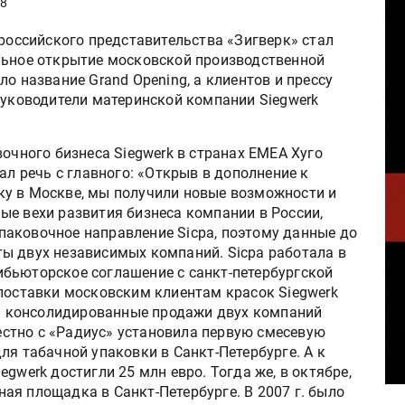
8
российского представительства «Зигверк» стал
ьное открытие московской производственной
о название Grand Opening, а клиентов и прессу
руководители материнской компании Siegwerk
очного бизнеса Siegwerk в странах EMEA Хуго
ал речь с главного: «Открыв в дополнение к
ку в Москве, мы получили новые возможности и
ые вехи развития бизнеса компании в России,
 упаковочное направление Sicpa, поэтому данные до
ы двух независимых компаний. Sicpa работала в
трибьюторское соглашение с санкт-петербургской
 поставки московским клиентам красок Siegwerk
 г. консолидированные продажи двух компаний
местно с «Радиус» установила первую смесевую
ля табачной упаковки в Санкт-Петербурге. А к
gwerk достигли 25 млн евро. Тогда же, в октябре,
ая площадка в Санкт-Петербурге. В 2007 г. было