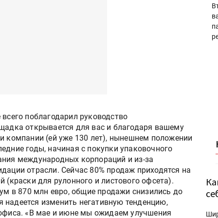
В
в
п
р
е всего поблагодарил руководство
ощадка открывается для вас и благодаря вашему
и компании (ей уже 130 лет), нынешнем положении
ледние годы, начиная с покупки упаковочного
ания международных корпораций и из-за
идации отрасли. Сейчас 80% продаж приходятся на
Ка
й (краски для рулонного и листового офсета).
мум в 870 млн евро, общие продажи снизились до
се
ния надеется изменить негативную тенденцию,
 офиса. «В мае и июне мы ожидаем улучшения
Ши