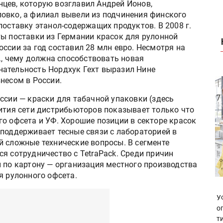
цев, которую возглавил Андрей Ионов,
овко, а филиал вывели из подчинения финского
поставку этанол-содержащих продуктов. В 2008 г.
ты поставки из Германии красок для рулонной
ссии за год составил 28 млн евро. Несмотря на
г., чему должна способствовать новая
нательность Нордхук Гехт выразил Нине
несом в России.
ссии — краски для табачной упаковки (здесь
вития сети дистрибьюторов показывает только что
о офсета и УФ. Хорошие позиции в секторе красок
 поддерживает тесные связи с лабораторией в
й сложные технические вопросы. В сегменте
я сотрудничество с TetraPack. Среди причин
и по картону — организация местного производства
я рулонного офсета.
У
о
т