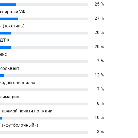
25 %
енирный УФ
27 %
 (текстиль)
20 %
 ДТФ
20 %
екс
7 %
сольвент
12 %
водных чернилах
7 %
блимацию
8 %
 прямой печати по ткани
10 %
 («футболочный»)
3 %