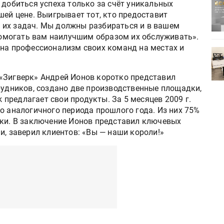
 добиться успеха только за счёт уникальных
ртимент
«Дубль В» расширяет ассортимент
шей цене. Выигрывает тот, кто предоставит
ения
фольги для горячего тиснения
 их задач. Мы должны разбираться и в вашем
 помогать вам наилучшим образом их обслуживать».
 на профессионализм своих команд на местах и
0
УФ-принтер Mimaki UJV200
зитель»
запущен в компании «Сказитель»
«Зигверк» Андрей Ионов коротко представил
рудников, создано две производственные площадки,
k предлагает свои продукты. За 5 месяцев 2009 г.
о аналогичного периода прошлого года. Из них 75%
вки. В заключение Ионов представил ключевых
и, заверил клиентов: «Вы — наши короли!»