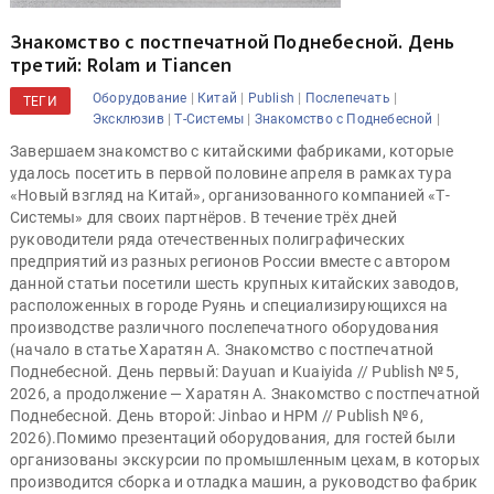
Знакомство с постпечатной Поднебесной. День
третий: Rolam и Tiancen
|
|
|
|
Оборудование
Китай
Publish
Послепечать
ТЕГИ
|
|
|
Эксклюзив
Т-Системы
Знакомство с Поднебесной
Завершаем знакомство с китайскими фабриками, которые
удалось посетить в первой половине апреля в рамках тура
«Новый взгляд на Китай», организованного компанией «Т-
Системы» для своих партнёров. В течение трёх дней
руководители ряда отечественных полиграфических
предприятий из разных регионов России вместе с автором
данной статьи посетили шесть крупных китайских заводов,
расположенных в городе Руянь и специализирующихся на
производстве различного послепечатного оборудования
(начало в статье Харатян А. Знакомство с постпечатной
Поднебесной. День первый: Dayuan и Kuaiyida // Publish № 5,
2026, а продолжение — Харатян А. Знакомство с постпечатной
Поднебесной. День второй: Jinbao и HPM // Publish № 6,
2026).Помимо презентаций оборудования, для гостей были
организованы экскурсии по промышленным цехам, в которых
производится сборка и отладка машин, а руководство фабрик