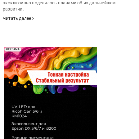
эксклюзивно поделилось планами об их дальнейшем
развитии.
Читать далее
Реклама. Рекламодатель ООО "Передовые Системы
РЕКЛАМА
Печати" erid: 2SDnjd2d4Qz