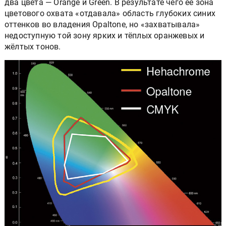
два цвета — Orange и Green. В результате чего её зона
цветового охвата «отдавала» область глубоких синих
оттенков во владения Opaltone, но «захватывала»
недоступную той зону ярких и тёплых оранжевых и
жёлтых тонов.