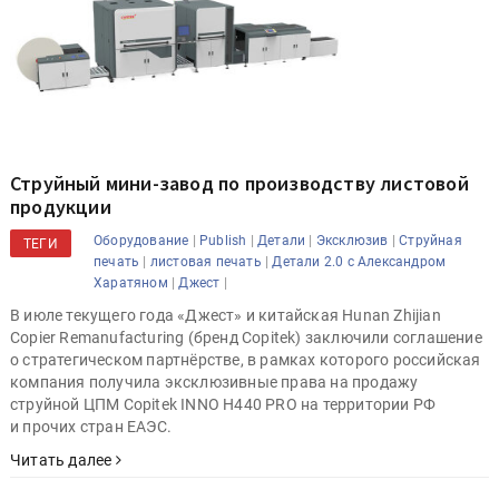
Струйный мини-завод по производству листовой
продукции
|
|
|
|
Оборудование
Publish
Детали
Эксклюзив
Струйная
ТЕГИ
|
|
печать
листовая печать
Детали 2.0 с Александром
|
|
Харатяном
Джест
В июле текущего года «Джест» и китайская Hunan Zhijian
Copier Remanufacturing (бренд Copitek) заключили соглашение
о стратегическом партнёрстве, в рамках которого российская
компания получила эксклюзивные права на продажу
струйной ЦПМ Copitek INNO H440 PRO на территории РФ
и прочих стран ЕАЭС.
Читать далее