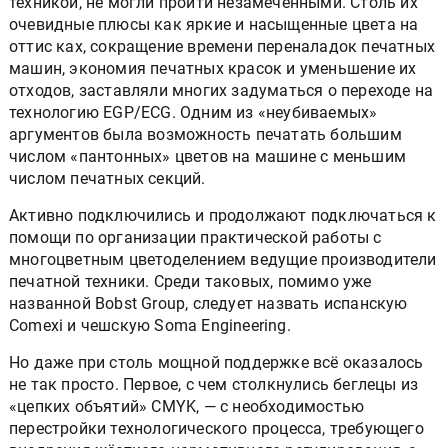
техникой, не могли пройти незамеченными. Столь их
очевидные плюсы как яркие и насыщенные цвета на
оттис ках, сокращение времени переналадок печатных
машин, экономия печатных красок и уменьшение их
отходов, заставляли многих задуматься о переходе на
технологию EGP/ECG. Одним из «неубиваемых»
аргументов была возможность печатать большим
числом «пантонных» цветов на машине с меньшим
числом печатных секций.
Активно подключились и продолжают подключаться к
помощи по организации практической работы с
многоцветным цветоделением ведущие производители
печатной техники. Среди таковых, помимо уже
названной Bobst Group, следует назвать испанскую
Comexi и чешскую Soma Engineering.
Но даже при столь мощной поддержке всё оказалось
не так просто. Первое, с чем столкнулись беглецы из
«цепких объятий» CMYK, — с необходимостью
перестройки технологического процесса, требующего