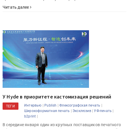
Читать далее
У Hyde в приоритете кастомизация решений
|
|
|
Интервью
Publish
Флексографская печать
ТЕГИ
|
|
|
Широкоформатная печать
Эксклюзив
УФ-печать
|
b2print
В середине января один из крупных поставщиков печатного