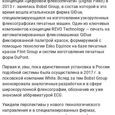
концепции «цифровой флексопечати» (Digital Flexo) в
2013 г. занялась Bobst Group, в состав которой в это
время вошла итальянская фирма GIDue,
специализирующаяся на изготовлении узкорулонных
флексографских печатных машин. Один из ключевых
компонентов концепции REVO Technology — печать на
автоматизированных флексомашинах GiDue
фиксированной палитрой красок, формируемой с
помощью технологии Esko Equinox на базе печатных
красок Flint Group и систем изготовления печатных
форм DuPont.
Первая и, увы, пока единственная установка в России
подобной системы была осуществлена в 2017 г. в
псковской компании White. Вслед за тем Bobst Group
анонсировала аналогичные разработки и в сфере
широкорулонной флексографии, обозначив их уже
знакомой аббревиатурой ECG.
Увидели перспективы у нового технологического
направления и в специализированных фирмах,