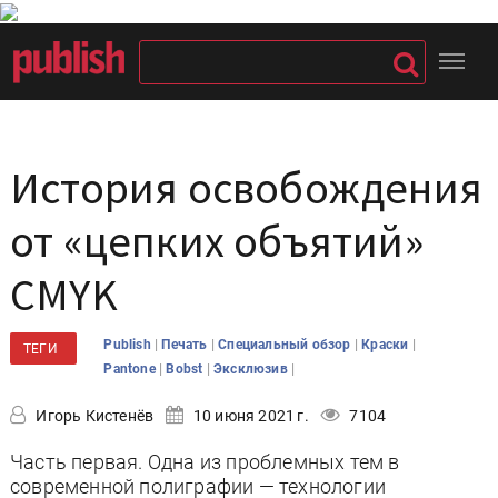
История освобождения
от «цепких объятий»
CMYK
|
|
|
|
Publish
Печать
Специальный обзор
Краски
ТЕГИ
|
|
|
Pantone
Bobst
Эксклюзив
Игорь Кистенёв
10 июня 2021 г.
7104
Часть первая. Одна из проблемных тем в
современной полиграфии — технологии