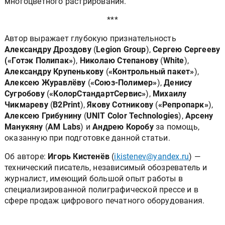
многоцветного растрирования.
***
Автор выражает глубокую признательность
Александру Дроздову
(
Legion Group
),
Сергею Сергееву
(«Готэк Полипак»
),
Николаю Степанову
(
White
),
Александру Крупенькову
(
«Контрольный пакет»
),
Алексею Журавлёву
(
«Союз-Полимер»
),
Денису
Сугробову
(
«КолорСтандартСервис»
),
Михаилу
Чикмареву
(
B2Print
),
Якову Сотникову
(
«Репропарк»
),
Алексею Грибунину
(
UNIT Color Technologies
),
Арсену
Манукяну
(
AM Labs
) и
Андрею Коробу
за помощь,
оказанную при подготовке данной статьи.
Об авторе:
Игорь Кистенёв
(
ikistenev@yandex.ru
) —
технический писатель, независимый обозреватель и
журналист, имеющий большой опыт работы в
специализированной полиграфической прессе и в
сфере продаж цифрового печатного оборудования.