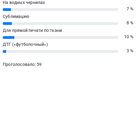
На водных чернилах
7 %
7%
Сублимацию
8 %
8%
Для прямой печати по ткани
10 %
10%
ДТГ («футболочный»)
3 %
3%
Проголосовало: 59