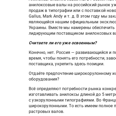
анилоксовые валы на российский рынок уж
продаж в типографии или с поставкой нов
Gallus, Mark Andy и т. д. В этом году мы з
являющейся нашим официальным эксклюзи
Украины. Вместе мы намерены обеспечить 
лидирующим поставщиком анилоксовых ва
Считаете ли его уже освоенным?
Конечно, нет. Россия — развивающийся и 
время, чтобы понять его потребности, зав
поставщика, укрепить здесь позиции.
Отдаёте предпочтение широкорулонному и
оборудования?
Всё определяют потребности рынка конкре
изготавливать анилоксы длиной до 5 метро
с узкорулонными типографиями. Во Франци
широкорулонными. То есть имеем полное 
растровых валов.