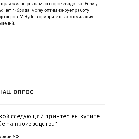
торая жизнь рекламного производства. Если у
ас нет гибрида. Vorey оптимизирует работу
артнеров. У Hyde в приоритете кастомизация
ешений.
НАШ ОПРОС
кой следующий принтер вы купите
бе на производство?
рокий УФ