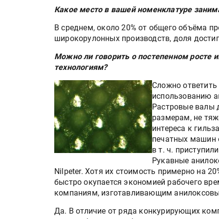
Какое место в вашей номенклатуре зани
В среднем, около 20% от общего объёма пр
широкорулонных производств, доля достиг
Можно ли говорить о постепенном росте 
технологиям?
Сложно ответить 
использованию ан
Растровые валы 
размерам, не тяж
интереса к гильз
печатных машин 
в т. ч. приступи
Рукавные анилок
Nilpeter. Хотя их стоимость примерно на 2
быстро окупается экономией рабочего врем
компаниям, изготавливающим анилоксовые 
Да. В отличие от ряда конкурирующих ком