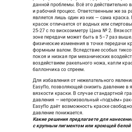
«Дубль В» расширяет ассо
данной проблемы. Всё это действительно в
фольги для горячего тисн
и рабочий процесс. Ответственным же за 
является лишь один из них — сама краска.
красок отличается от водных или спиртовы
25-27 с по вискозиметру Цана № 2. Вязкос
УФ-принтер Mimaki UJV20
зоне передачи может быть в 5–7 раз выше.
запущен в компании «Ска
физические изменения в точке передачи к
формным валом. Вследствие особых тиксот
покоя и низкая при механических воздейст
воздействием ракельного ножа, капли крас
баллончика со спреем.
Для избавления от нежелательного явлени
Easyflo, позволяющей снизить давление в 
вязкости краски. В случае стандартной гр
давления — непроизвольный «подъём» рак
Easyflo даёт возможность краске свободно 
давление понижается.
Какие решения предлагаете для нанесени
с крупным пигментом или кроющей белой 