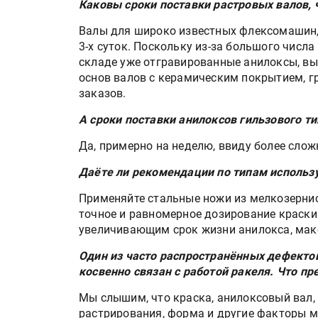
Каковы сроки поставки растровых валов, ч
Валы для широко известных флексомашин, н
3-х суток. Поскольку из-за большого чис
складе уже отгравированные анилоксы, вы
основ валов с керамическим покрытием, 
заказов.
А сроки поставки анилоксов гильзового т
Да, примерно на неделю, ввиду более слож
Даёте ли рекомендации по типам использ
HeyGears анонсировала
полноцветный гибридный 
Применяйте стальные ножи из мелкозерни
принтер G1X
точное и равномерное дозирование краски
увеличивающим срок жизни анилокса, мак
Росприроднадзор запуска
Один из часто распространённых дефектов
«Калькулятор утилизации»
косвенно связан с работой ракеля. Что п
Мы слышим, что краска, анилоксовый вал, 
растрирования, форма и другие факторы м