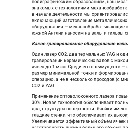
полиграфическим образованием, наш мозго
знакомых с технологиями механообработк
в начале деятельности мы ориентировалис
включающий изготовление металлических 
оборудования — механообрабатывающие ст
южной Англии наносим на валы и гильзы 
Какое гравировальное оборудование испо
Один лазер СО2, два термальных YAG и од
гравировании керамических валов с макс
ячеек до 1 мкм. Среди его преимуществ — 
размер минимальной точки и формировани
операцию, а не в несколько проходов (с м
СО2 и YAG.
Применение оптоволоконного лазера повы
30%. Новая технология обеспечивает полн
дна, структуры поверхности. Ячейки имеют
гладкие стенки, что обеспечивает их высо
Увеличивается эффективный объём ячеек 
изготавливать ячейки большего объёма пр