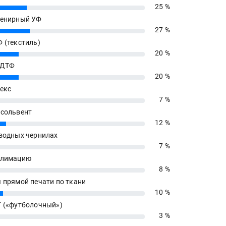
25 %
енирный УФ
27 %
 (текстиль)
20 %
 ДТФ
20 %
екс
7 %
сольвент
12 %
водных чернилах
7 %
блимацию
8 %
 прямой печати по ткани
10 %
 («футболочный»)
3 %