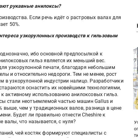
мают рукавные анилоксы?
оизводства. Если речь идёт о растровых валах для
ает 50%.
интереса узкорулонных производств к гильзовым
однозначно, ибо основной предпосылкой к
илоксовых гильз является их меньший вес.
для узкорулонной печати, благодаря небольшим
елы и относительно недороги. Тем не менее, рост
ам в узкорулонной индустрии налицо. Разработчики
стараются оснастить их новейшими технологиями,
ли к активному использованию анилоксовых гильз.
сы стали неотъемлемой частью машин Gallus и
0% выше, чем у традиционных валов, разница в цене
ени. Будет ли правильно отнести Cheshire к
валы, что называется, с нуля?
У
о
паний, чей костяк формируют специалисты с
т