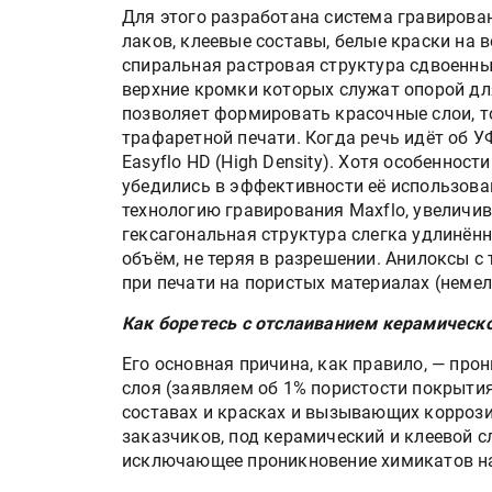
Для этого разработана система гравирова
лаков, клеевые составы, белые краски на 
спиральная растровая структура сдвоенн
верхние кромки которых служат опорой дл
позволяет формировать красочные слои, 
трафаретной печати. Когда речь идёт об 
Easyflo HD (High Density). Хотя особеннос
убедились в эффективности её использова
технологию гравирования Maxflo, увеличи
гексагональная структура слегка удлинён
объём, не теряя в разрешении. Анилоксы с
при печати на пористых материалах (немел
Как боретесь с отслаиванием керамическ
Его основная причина, как правило, — про
слоя (заявляем об 1% пористости покрыти
составах и красках и вызывающих коррози
заказчиков, под керамический и клеевой 
исключающее проникновение химикатов на