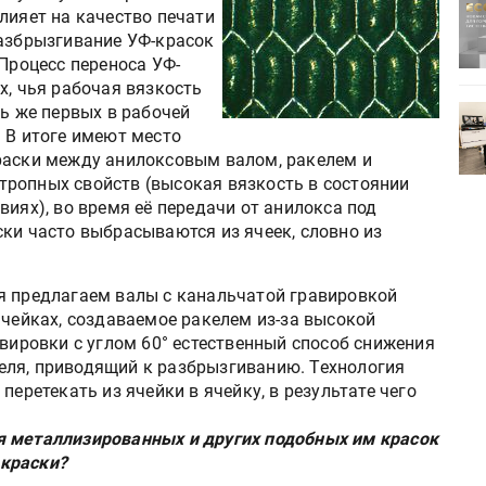
ртимент
«Дубль В» расширяет ассортимент
лияет на качество печати
ения
фольги для горячего тиснения
разбрызгивание УФ-красок
 Процесс переноса УФ-
х, чья рабочая вязкость
ть же первых в рабочей
0
УФ-принтер Mimaki UJV200
 В итоге имеют место
зитель»
запущен в компании «Сказитель»
раски между анилоксовым валом, ракелем и
ропных свойств (высокая вязкость в состоянии
виях), во время её передачи от анилокса под
ки часто выбрасываются из ячеек, словно из
я предлагаем валы с канальчатой гравировкой
ячейках, создаваемое ракелем из-за высокой
авировки с углом 60° естественный способ снижения
еля, приводящий к разбрызгиванию. Технология
перетекать из ячейки в ячейку, в результате чего
я металлизированных и других подобных им красок
краски?