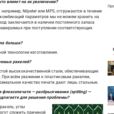
то влияет на их увеличение?
Про
апример, Nilpeter или MPS, отгружаются в течение
ла комбинаций параметров мы не можем хранить на
ход заключается в наличии постоянного запаса
гравируемых при поступлении соответствующих
ипа больше?
ной технологии изготовления.
уемых ракелей?
HeyGears анонсировала
УФ/3D-
полноцветный гибридный УФ/3D-
стой высококачественной стали, обеспечивающие
принтер G1X
. При всём уважении к пластиковым ракелям,
симальное качество печати дают лишь стальные.
ет
Росприроднадзор запускает
 флексопечати — разбрызгивание (spitting) —
«Калькулятор утилизации»
редлагаете для решения проблемы?
ракель, углы
огут служить причиной