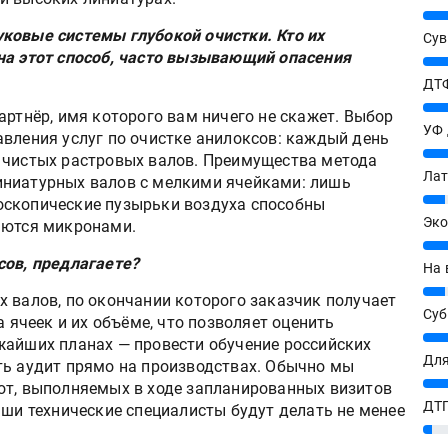
25%
ковые системы глубокой очистки. Кто их
Сув
на этот способ, часто вызывающий опасения
27%
ДТФ
20%
артнёр, имя которого вам ничего не скажет. Выбор
УФ
авления услуг по очистке анилоксов: каждый день
20%
 чистых растровых валов. Преимущества метода
Лат
иниатурных валов с мелкими ячейками: лишь
7%
оскопические пузырьки воздуха способны
Эко
яются микронами.
12%
сов, предлагаете?
На 
7%
х валов, по окончании которого заказчик получает
Су
а ячеек и их объёме, что позволяет оценить
8%
жайших планах — провести обучение российских
Для
ть аудит прямо на производствах. Обычно мы
10%
от, выполняемых в ходе запланированных визитов
ДТГ
ши технические специалисты будут делать не менее
3%