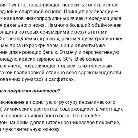
ния Twinflo, позволяющая наносить толстые слои
водной и спиртовой основе. Принцип реализации —
ых каналов низкопрофильных ячеек, чередующиеся
я ракельного ножа. Намного больший объём ячеек
толщина которых соизмерима с результатами
УФ-отверждаемых красках, рекомендуем гравировку
ти мы пока не раскрываем, наши клиенты уже
ния для кроющих белых. Отмечу и перспективную
вающую краскоперенос до 30%. В её основе —
ных ячеек, позволяющая повысить их полезный
 такой гравировкой отлично себя зарекомендовали
ованных бумагах) и салфетках.
ого покрытия анилоксов?
никновение в пористую структуру керамического
я) химических реагентов, содержащихся в чистящих
ю основы анилоксового вала. По просьбе
слои наносим дополнительное никелевое покрытие,
 чувствительную основу.