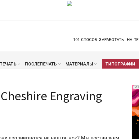
101 СПОСОБ
ЗАРАБОТАТЬ
НА ПЕ
ПЕЧАТЬ
ПОСЛЕПЕЧАТЬ
МАТЕРИАЛЫ
ТИПОГРАФИИ
Рек
РЕ
Cheshire Engraving
Печ
к они продвигаются на наш рынок? Мы поставляем