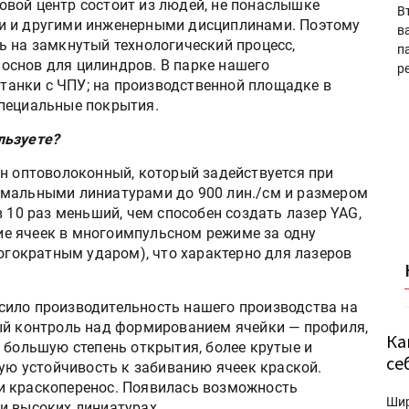
вой центр состоит из людей, не понаслышке
В
и и другими инженерными дисциплинами. Поэтому
в
ь на замкнутый технологический процесс,
п
основ для цилиндров. В парке нашего
р
анки с ЧПУ; на производственной площадке в
специальные покрытия.
льзуете?
ин оптоволоконный, который задействуется при
имальными линиатурами до 900 лин./см и размером
в 10 раз меньший, чем способен создать лазер YAG,
е ячеек в многоимпульсном режиме за одну
ногократным ударом), что характерно для лазеров
сило производительность нашего производства на
ый контроль над формированием ячейки — профиля,
Ка
 большую степень открытия, более крутые и
се
кую устойчивость к забиванию ячеек краской.
и краскоперенос. Появилась возможность
Ши
и высоких линиатурах.