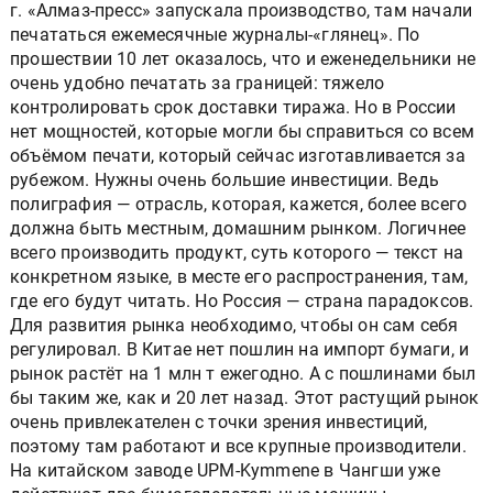
г. «Алмаз-пресс» запускала производство, там начали
печататься ежемесячные журналы-«глянец». По
прошествии 10 лет оказалось, что и еженедельники не
очень удобно печатать за границей: тяжело
контролировать срок доставки тиража. Но в России
нет мощностей, которые могли бы справиться со всем
объёмом печати, который сейчас изготавливается за
рубежом. Нужны очень большие инвестиции. Ведь
полиграфия — отрасль, которая, кажется, более всего
должна быть местным, домашним рынком. Логичнее
всего производить продукт, суть которого — текст на
конкретном языке, в месте его распространения, там,
где его будут читать. Но Россия — страна парадоксов.
Для развития рынка необходимо, чтобы он сам себя
регулировал. В Китае нет пошлин на импорт бумаги, и
рынок растёт на 1 млн т ежегодно. А с пошлинами был
бы таким же, как и 20 лет назад. Этот растущий рынок
очень привлекателен с точки зрения инвестиций,
поэтому там работают и все крупные производители.
На китайском заводе UPM-Kymmene в Чангши уже