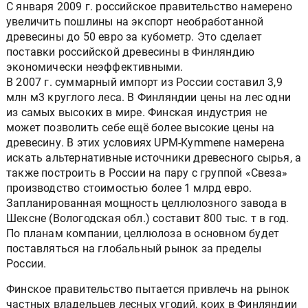
С января 2009 г. российское правительство намерено
увеличить пошлины на экспорт необработанной
древесины до 50 евро за кубометр. Это сделает
поставки российской древесины в Финляндию
экономически неэффективными.
В 2007 г. суммарный импорт из России составил 3,9
млн м3 круглого леса. В Финляндии цены на лес одни
из самых высоких в мире. Финская индустрия не
может позволить себе ещё более высокие цены на
древесину. В этих условиях UPM-Kymmene намерена
искать альтернативные источники древесного сырья, а
также построить в России на пару с группой «Свеза»
производство стоимостью более 1 млрд евро.
Запланированная мощность целлюлозного завода в
Шексне (Вологодская обл.) составит 800 тыс. т в год.
По планам компании, целлюлоза в основном будет
поставляться на глобальный рынок за пределы
России.
Финское правительство пытается привлечь на рынок
частных владельцев лесных угодий, коих в Финляндии