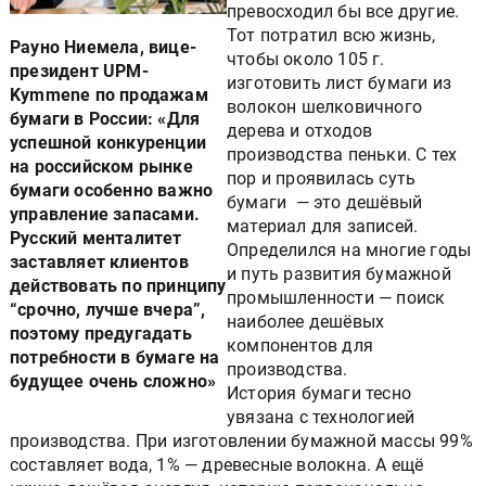
превосходил бы все другие.
Тот потратил всю жизнь,
Рауно Ниемела, вице-
чтобы около 105 г.
президент UPM-
изготовить лист бумаги из
Kymmene по продажам
волокон шелковичного
бумаги в России: «Для
дерева и отходов
успешной конкуренции
производства пеньки. С тех
на российском рынке
пор и проявилась суть
бумаги особенно важно
бумаги — это дешёвый
управление запасами.
материал для записей.
Русский менталитет
Определился на многие годы
заставляет клиентов
и путь развития бумажной
действовать по принципу
промышленности — поиск
“срочно, лучше вчера”,
наиболее дешёвых
поэтому предугадать
компонентов для
потребности в бумаге на
производства.
будущее очень сложно»
История бумаги тесно
увязана с технологией
производства. При изготовлении бумажной массы 99%
составляет вода, 1% — древесные волокна. А ещё