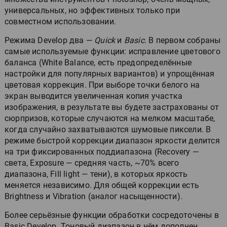
универсальных, но эффективных только при
совместном использовании.
Режима Develop два —
Quick
и
Basic
. В первом собраны
самые используемые функции: исправление цветового
баланса (White Balance, есть предопределённые
настройки для популярных вариантов) и упрощённая
цветовая коррекция. При выборе точки белого на
экран выводится увеличенная копия участка
изображения, в результате вы будете застрахованы от
сюрпризов, которые случаются на мелком масштабе,
когда случайно захватываются шумовые пиксели. В
режиме быстрой коррекции диапазон яркости делится
на три фиксированных поддиапазона (Recovery —
света, Exposure — средняя часть, ~70% всего
диапазона, Fill light — тени), в которых яркость
меняется независимо. Для общей коррекции есть
Brightness и Vibration (аналог насыщенности).
Более серьёзные функции обработки сосредоточены в
Basic Develop. Тоновый диапазон в нём дополнен