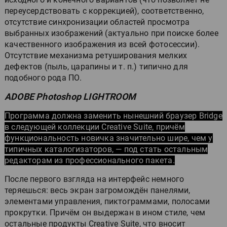
переусердствовать с коррекцией), соответственно,
отсутствие синхронизации областей просмотра
выбранных изображений (актуально при поиске более
качественного изображения из всей фотосессии).
Отсутствие механизма ретуширования мелких
дефектов (пыль, царапины и т. п.) типично для
подобного рода ПО.
ADOBE Photoshop LIGHTROOM
Программа должна заменить нынешний браузер Bridge
в следующей коллекции Creative Suite, причём
функциональность новичка значительно шире, чем у
типичных каталогизаторов, — под стать остальным
редакторам из профессионального пакета.
После первого взгляда на интерфейс немного
теряешься: весь экран загромождён панелями,
элементами управления, пиктограммами, полосами
прокрутки. Причём он выдержан в ином стиле, чем
остальные продукты Creative Suite, что вносит