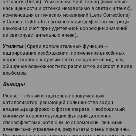
чёткости (Detail). Уникальны: Split Toning (изменение
насыщенности и оттенка независимо в светах и тенях),
компенсация оптических искажений (Lens Corrections)
и Camera Calibration (компенсация дефектов матрицы
камеры за счёт принудительной коррекции значений
из светочувствительных ячеек).
Утилиты |
Среди дополнительных функций —
кадрирование изображения, применение внесённых
корректировок к другим фото, создание слайд-шоу,
обширные возможности по распечатке, экспорт в виде
альбомов.
Выводы
Picasa — лёгкий и тщательно продуманный
каталогизатор, решающий большинство задач
владельца цифрового фотоаппарата. Необходимый
минимум корректирующих функций дополнен
спецэффектами; хотя они не обременены лишними
элементами управления, результаты очень приличны.
Рекомендую пакет всем энтузиастам цифрового фото,