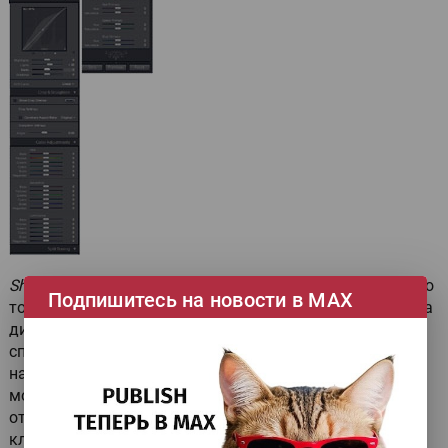
Shoots
(фотосессия) — аналог «Коллекции» в Picasa, но
Подпишитесь на новости в МАХ
точно отображающий внутреннюю структуру папок на
диске.
Collections
соответствует «Ярлыкам», а вот
список ключевых слов
Keywords
можно просмотреть
на наличие синонимов (нет в Picasa).
Поиск
через
модуль
Filters
, в котором собраны возможности
отбора фото с учётом давности,
рейтинга
, по
ключевым словам и названиям файлов — типичный