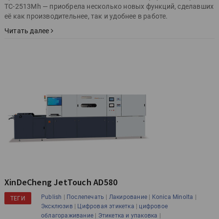
ТС-2513Mh — приобрела несколько новых функций, сделавших
её как производительнее, так и удобнее в работе.
Читать далее
XinDeCheng JetTouch AD580
|
|
|
|
Publish
Послепечать
Лакирование
Konica Minolta
ТЕГИ
|
|
Эксклюзив
Цифровая этикетка
цифровое
|
|
облагораживание
Этикетка и упаковка