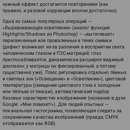
нужный эффект достигается повторением (как
правило, и разовой коррекции вполне достаточно).
Одна из самых популярных операций —
«Выравнивающее осветление» (аналог функции
Highlights/Shadows из Photoshop) — «вытягивает»
пересвеченные или проваленные в тенях снимки
(дефект возникает из-за различия в восприятии света
человеческим глазом и ПЗС-матрицей: глаз
приспосабливается, динамически расширяя видимый
диапазон; у матрицы он фиксированный, а потому
существенно уже). Плюс регулировка отдельно тёмных
и светлых зон («Освещение» и «Осветление»), цветовой
температуры (смещение цветового тона к холодным
или тёплым оттенкам), автоматический подбор
базовых характеристик изображения (название в духе
Google: «Мне повезет!»). Для людей опытных —
поканальная
гистограмма
, позволяющая следить за
сохранением качества изображений (правда, CMYK
отображается как RGB).