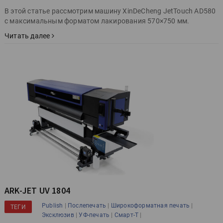
В этой статье рассмотрим машину XinDeCheng JetTouch AD580
с максимальным форматом лакирования 570×750 мм.
Читать далее
ARK-JET UV 1804
|
|
|
Publish
Послепечать
Широкоформатная печать
ТЕГИ
|
|
|
Эксклюзив
УФ-печать
Смарт-Т