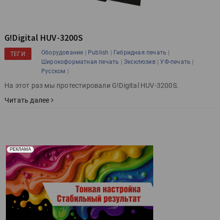
G!Digital HUV-3200S
|
|
|
Оборудование
Publish
Гибридная печать
ТЕГИ
|
|
|
Широкоформатная печать
Эксклюзив
УФ-печать
|
Русском
На этот раз мы протестировали G!Digital HUV-3200S.
Читать далее
Реклама. Рекламодатель ООО "Передовые Системы
РЕКЛАМА
Печати" erid: 2SDnjd2d4Qz