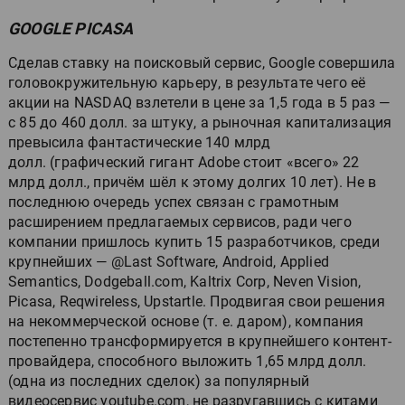
GOOGLE PICASA
Сделав ставку на поисковый сервис, Google совершила
головокружительную карьеру, в результате чего её
акции на NASDAQ взлетели в цене за 1,5 года в 5 раз —
с 85 до 460 долл. за штуку, а рыночная капитализация
превысила фантастические 140 млрд
долл. (графический гигант Adobe стоит «всего» 22
млрд долл., причём шёл к этому долгих 10 лет). Не в
последнюю очередь успех связан с грамотным
расширением предлагаемых сервисов, ради чего
компании пришлось купить 15 разработчиков, среди
крупнейших — @Last Software, Android, Applied
Semantics, Dodgeball.com, Kaltrix Corp, Neven Vision,
Picasa, Reqwireless, Upstartle. Продвигая свои решения
на некоммерческой основе (т. е. даром), компания
постепенно трансформируется в крупнейшего контент-
провайдера, способного выложить 1,65 млрд долл.
(одна из последних сделок) за популярный
видеосервис youtube.com, не разругавшись с китами