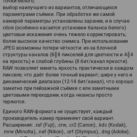
точки белого;
выбор наилучшего из вариантов, отличающихся
параметрами съёмки. При обработке же самой
камерой параметры установлены заранее, и в случае
сбоя (особенно касается установки баланса белого)
цветовые искажения очень тяжело корректировать;
более высокое качество снимка. При использовании
JPEG возможны потери чёткости: из-за блочной
структуры каналов (8╢8 пикселей для цветности и 4╢4
на яркость) и слабой глубины (8 бит/канал яркости).
RAW позволяет менять яркость практически в каждом
пикселе, что даёт более точный вариант; шире у него и
динамический диапазон (12-14 бит/канал), что хорошо
заметно при пейзажной съёмке с еле заметными
цветовыми переходами, когда нюансы просто
теряются.
Единого RAW-формата не существует, каждый
производитель камер применяет свой вариант.
Расширения: .raf (Fuji), .crw, .cr2 (Canon), .kdc (Kodak),
.mrw (Minolta), .nef (Nikon), .orf (Olympus), .dng (Adobe),