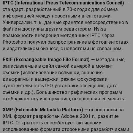
IPTC (International Press Telecommunications Council)
—
стандарт, разработанный в 70-х годах для обмена
информацией между новостными агентствами.
Универсален, т. к. данные хранятся непосредственно в
файле и доступны другим редакторам. Из-за
возможности внедрения метаданных IPTC через
Photoshop получил распространение в фотоагентствах
и издательском бизнесе, с новостями не связанном.
EXIF (Exchangeable Image File Format)
— метаданные,
записываемые в файл самой камерой в момент
съёмки (использование вспышки, значения
диафрагмы и выдержки, режим фокусировки,
чувствительность ISO, установки освещения, дата
съёмки и др.). Большинство графических программ
отображает эту информацию, не позволяя её менять.
XMP (Extensible Metadata Platform)
— основанный на
XML формат разработан Adobe в 2001 г., развитие
IPTC. Открытость способствует активному
использованию формата сторонними разработчиками