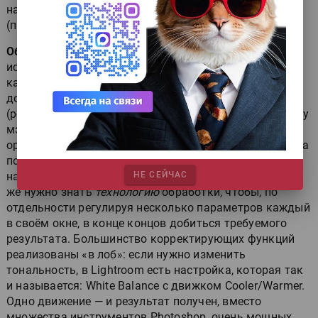
набор, разве что рейтинга, как в Picasa, нет
(предлагается устанавливать «Пометки»).
Обработка |
Если Bridge позиционировался
исключительно как каталогизатор, то Lightroom
кардинально изменил образ утилиты: в него
добавлены широкие возможности цветокоррекции
(режим Develop). Нельзя сказать, что они слабее, чем у
мэтра, они — другие, и иногда удобнее из-за
ориентации именно на фотографа, а не на специалиста
по препрессу. Несомненный плюс — наглядность: все
настройки сосредоточены в одном окне, в Photoshop
НЕ СЕЙЧАС
же нужно знать
технологию
обработки, чтобы, по
отдельности регулируя несколько параметров каждый
в своём окне, в конце концов добиться требуемого
результата. Большинство корректирующих функций
реализованы «в лоб»: если нужно изменить
тональность, в Lightroom есть настройка, которая так
и называется: White Balance с движком Cooler/Warmer.
Одно движение — и результат получен, вместо
множества инструментов Photoshop, очень мощных,