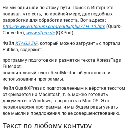
Не мы одни шли по этому пути. Поиск в Интернете
показал, что есть, по крайней мере, две подобных
разработки для обработки текста. Вот адреса:
http://www.editorium.com/editkitplus/TH_10.htm
(Quark-
Converter);
www.dtpro.de
(QXPort).
Файл
XTAGS.ZIP
, который можно загрузить с портала
Publish, содержит:
программу подготовки и разметки текста XpressTags
Filter.dot;
пояснительный текст ReadMe.doc об установке и
использовании программы.
Файл QuarkXPress с подготовленным к вёрстке текстом
открывается на Macintosh, т. е. можно готовить
документы в Windows, а верстать в Mac OS. Это
первая версия программы, и мы будем рады узнать
все мысли и предложения по её совершенствованию.
Текст по любому контуру