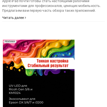
Apple iPad почти готовы стать настоящими рабочими
инструментами для профессионалов, ценящих мобильность.
Предлагаем вам первую часть обзора таких приложений.
Читать далее
Реклама. Рекламодатель ООО "Передовые Системы
РЕКЛАМА
Печати" erid: 2SDnjd2d4Qz