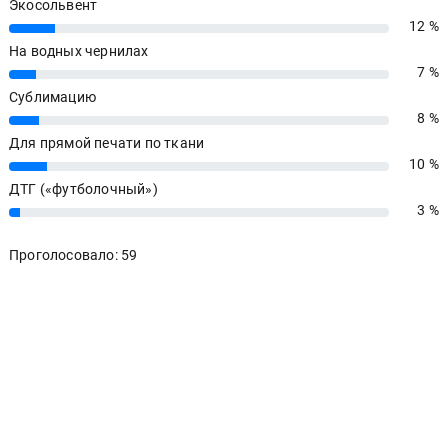
Экосольвент
12 %
12%
На водных чернилах
7 %
7%
Сублимацию
8 %
8%
Для прямой печати по ткани
10 %
10%
ДТГ («футболочный»)
3 %
3%
Проголосовало: 59