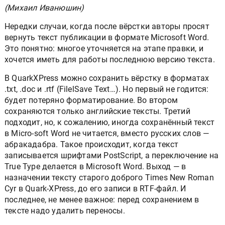
(Михаил Иванюшин)
Нередки случаи, когда после вёрстки авторы просят
вернуть текст публикации в формате Microsoft Word.
Это понятно: многое уточняется на этапе правки, и
хочется иметь для работы последнюю версию текста.
В QuarkXPress можно сохранить вёрстку в форматах
.txt, .doc и .rtf (FilelSave Text…). Но первый не годится:
будет потеряно форматирование. Во втором
сохраняются только английские тексты. Третий
подходит, но, к сожалению, иногда сохранённый текст
в Micro-soft Word не читается, вместо русских слов —
абракадабра. Такое происходит, когда текст
записывается шрифтами PostScript, а переключение на
True Type делается в Microsoft Word. Выход — в
назначении тексту старого доброго Times New Roman
Cyr в Quark-XPress, до его записи в RTF-файл. И
последнее, не менее важное: перед сохранением в
тексте надо удалить переносы.