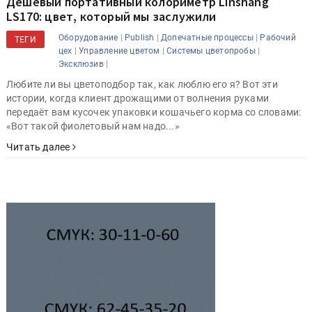
Дешёвый портативный колориметр Linshang
LS170: цвет, который мы заслужили
|
|
|
Оборудование
Publish
Допечатные процессы
Рабочий
ТЕГИ
|
|
|
цех
Управление цветом
Системы цветопробы
|
Эксклюзив
Любите ли вы цветоподбор так, как люблю его я? Вот эти
истории, когда клиент дрожащими от волнения руками
передаёт вам кусочек упаковки кошачьего корма со словами:
«Вот такой фиолетовый нам надо...»
Читать далее