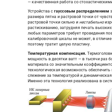
— качественная работа со стохастическим
Устройства с
гауссовым распределением
э
размера пятна и растровой точки от чувст
растровой точки сильно и
нестабильно
изр
растискиванию, затрудняя печать высоких
любых параметров требует проведения пов
калибровочной шкалы не может, в отличие
поэтому тратит целую пластину.
Температурная компенсация.
Термоголовк
мощность в десятки ватт — в тысячи раз б
материала со значительным коэффициенто
технологическая возможность обеспечить 
слежение за температурой и динамическая
Именно эта технология реализована в сис