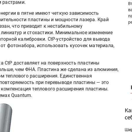
и растрами.
В
в
нергии в пятне имеют четкую зависимость
п
вительности пластины и мощности лазера. Край
р
езан, что приводит к нестабильному
 линиатур и стохастики. Минимальное изменение
торной калибровки. CtP-устройство для вывода
 от фотонабора, использовать кусочек материала,
а CtP доставляет на поверхность пластины
ольше, чем ФНА. Пластина же сделана из алюминия,
м теплового расширения. Единственная
повторяемость при перевыводе пластины — это
 компенсация теплового расширения пластины.
темах Quantum.
Ка
се
Ши