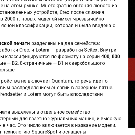
е на этом рынке. Многократно обгоняя любого из
становленных устройств, Creo после слияния
а в 2000 г. новых моделей имеет чрезвычайно
ясной классификации, которая и была введена с
еской печати
разделены на два семейства:
аботки Creo, и
Lotem
— разработки Scitex. Внутри
ы классифицируются по формату на серии
400
,
800
ные — B2, 8-страничные — B1 и сверхбольшого
больше.
тройства не включает Quantum, то речь идет о
овым распределением энергии в лазерном пятне.
Trendsetter и Lotem могут быть впоследствии
ечати
выделены в отдельное семейство —
актерный для газетно-журнальных машин, и высокую
н в час. Это число включается в название модели.
ют технологию SquareSpot и оснащены