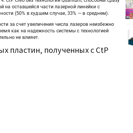
 ч. CtP Creo без технологии Quantum, способны сразу
деями,
IPSA 2026 приглашает за идеями,
й на оставшейся части лазерной линейки с
поставщиками и новыми
сти (50% в худшем случае, 33% — в среднем).
решениями для брендов
сти за счет увеличения числа лазеров неизбежно
ремя как на надежность системы с технологией
Kairos выпускает станцию
ельно не влияет.
r Lava
смешения красок Ada Color Lava
 пластин, полученных с CtP