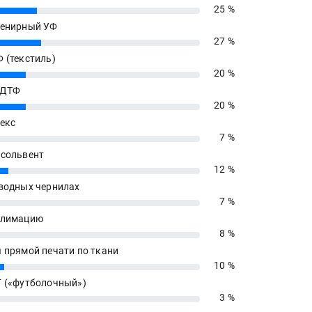
25 %
енирный УФ
27 %
 (текстиль)
20 %
 ДТФ
20 %
екс
7 %
сольвент
12 %
водных чернилах
7 %
блимацию
8 %
 прямой печати по ткани
10 %
 («футболочный»)
3 %