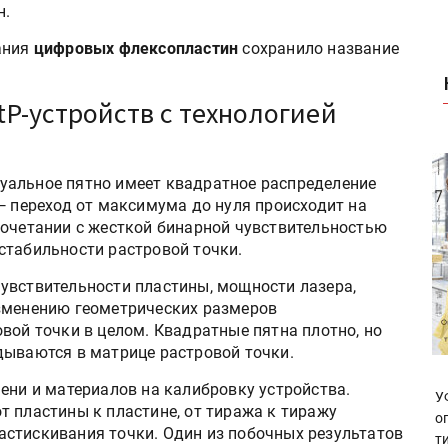
н.
ания
цифровых флексопластин
сохранило название
P-устройств c технологией
альное пятно имеет квадратное распределение
— переход от максимума до нуля происходит на
сочетании с жесткой бинарной чувствительностью
стабильности растровой точки.
увствительности пластины, мощности лазера,
изменению геометрических размеров
вой точки в целом. Квадратные пятна плотно, но
дываются в матрице растровой точки.
ени и материалов на калибровку устройства.
У
т пластины к пластине, от тиража к тиражу
о
стискивания точки. Один из побочных результатов
т