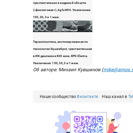
чувствительная в видимой области
(«фиолетовая»), Agfa N90. Увеличение:
150, 30, 3 и 1 мкм.
Термопластина, экспонированная по
технологии SquareSpot, чувствительная
в ИК-диапазоне 830 мкм, KPG Electra.
Увеличение: 150, 30, 3 и 1 мкм.
Об авторе: Михаил Кувшинов (
mike@amos.s
Наше сообщество
Вконтакте
Наш канал в
Te