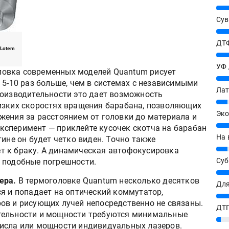
25%
Сув
27%
ДТФ
 Lotem
20%
УФ
овка современных моделей Quantum рисует
20%
 5-10 раз больше, чем в системах с независимыми
Лат
роизводительности это дает возможность
7%
изких скоростях вращения барабана, позволяющих
Эко
жения за расстоянием от головки до материала и
12%
сперимент — приклейте кусочек скотча на барабан
На 
тине он будет четко виден. Точно также
7%
т к браку. А динамическая автофокусировка
Су
 подобные погрешности.
8%
ера.
В термоголовке Quantum несколько десятков
Для
я и попадает на оптический коммутатор,
10%
ов и рисующих лучей непосредственно не связаны.
ДТГ
тельности и мощности требуются минимальные
3%
числа или мощности индивидуальных лазеров.