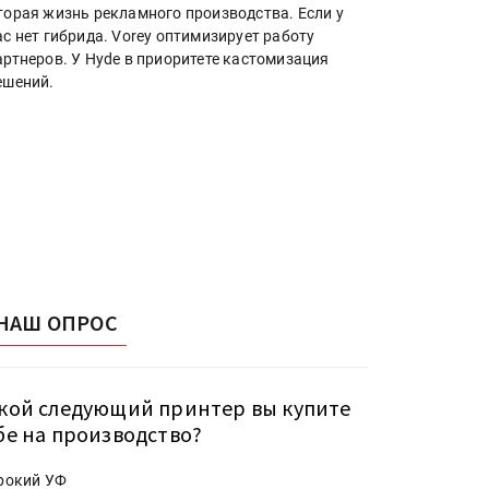
торая жизнь рекламного производства. Если у
ас нет гибрида. Vorey оптимизирует работу
артнеров. У Hyde в приоритете кастомизация
ешений.
НАШ ОПРОС
кой следующий принтер вы купите
бе на производство?
рокий УФ