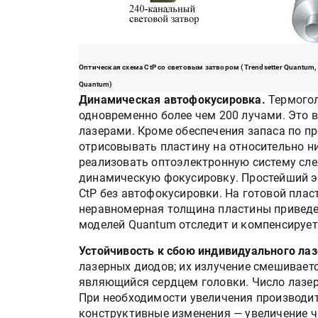
Оптическая схема CtP со световым затвором (Trendsetter Quantum,
Quantum)
Динамическая автофокусировка.
Термогол
одновременно более чем 200 лучами. Это в
лазерами. Кроме обеспечения запаса по п
отрисовывать пластину на относительно н
реализовать оптоэлектронную систему сле
динамическую фокусировку. Простейший эк
CtP без автофокусировки. На готовой плас
неравномерная толщина пластины приведе
моделей Quantum отследит и компенсирует
Устойчивость к сбою индивидуального лаз
лазерных диодов; их излучение смешиваетс
являющийся сердцем головки. Число лазер
При необходимости увеличения производи
конструктивные изменения — увеличение 