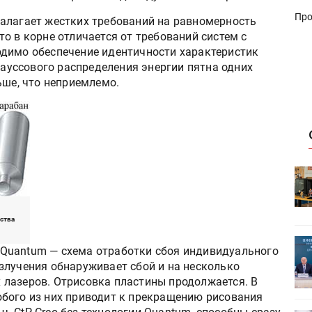
Про
алагает жестких требований на равномерность
о в корне отличается от требований систем с
димо обеспечение идентичности характеристик
 гауссового распределения энергии пятна одних
ьше, что неприемлемо.
HeyGears анонсировала
УФ/3D-
полноцветный гибридный УФ/3D-
принтер G1X
йства
ет
Росприроднадзор запускает
Quantum — схема отработки сбоя индивидуального
«Калькулятор утилизации»
злучения обнаруживает сбой и на несколько
лазеров. Отрисовка пластины продолжается. В
бого из них приводит к прекращению рисования