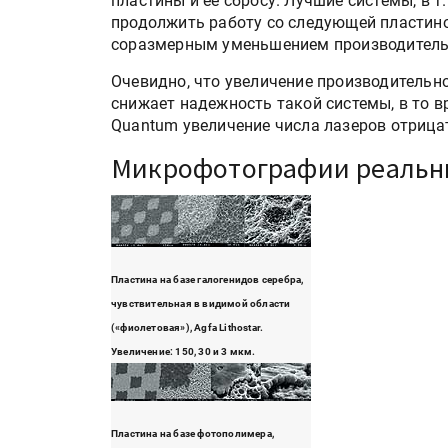
пластины и ее сбросу. Лучшие системы, в т.
IPSA 2026 приглашает за и
продолжить работу со следующей пластино
поставщиками и новыми
соразмерным уменьшением производительно
решениями для брендов
Очевидно, что увеличение производительно
снижает надежность такой системы, в то в
Kairos выпускает станцию
Quantum увеличение числа лазеров отрицат
смешения красок Ada Colo
Микрофотографии реальных
Пластина на базе галогенидов серебра,
чувствительная в видимой области
(«фиолетовая»), Agfa Lithostar.
Увеличение: 150, 30 и 3 мкм.
Пластина на базе фотополимера,