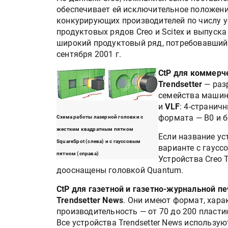
обеспечивает ей исключительное положени
конкурирующих производителей по числу у
продуктовых рядов Creo и Scitex и выпуск
широкий продуктовый ряд, потребовавший 
сентября 2001 г.
CtP для коммерч
Trendsetter
— разр
семейства машин
и
VLF
: 4-странич
формата — B0 и 
Схема работы лазерной головки с
жестким квадратным пятном
Если название ус
SquareSpot (слева) и с гауссовым
варианте с гаусс
пятном (справа)
Устройства Creo 
дооснащены головкой Quantum.
CtP для газетной и газетно-журнальной п
Trendsetter News
. Они имеют формат, хар
производительность — от 70 до 200 пласти
Все устройства Trendsetter News использу