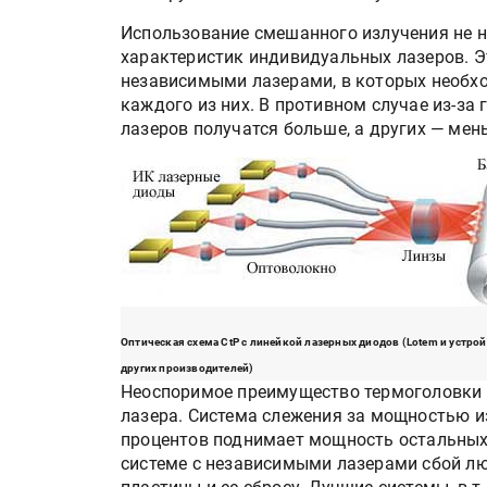
Использование смешанного излучения не н
характеристик индивидуальных лазеров. Эт
независимыми лазерами, в которых необхо
каждого из них. В противном случае из-за
лазеров получатся больше, а других — мен
HeyGears анонсировала
полноцветный гибридный 
принтер G1X
Оптическая схема CtP с линейкой лазерных диодов (Lotem и устро
других производителей)
Росприроднадзор запуска
Неоспоримое преимущество термоголовки 
«Калькулятор утилизации»
лазера. Система слежения за мощностью и
процентов поднимает мощность остальных 
системе с независимыми лазерами сбой лю