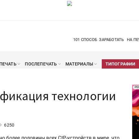
101 СПОСОБ
ЗАРАБОТАТЬ
НА ПЕ
ПЕЧАТЬ
ПОСЛЕПЕЧАТЬ
МАТЕРИАЛЫ
ТИПОГРАФИИ
Рек
РЕ
сификация технологии
Печ
6250
о более половины всех CtP-устройств в мире, что