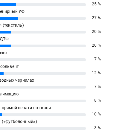
25 %
енирный УФ
27 %
 (текстиль)
20 %
 ДТФ
20 %
екс
7 %
сольвент
12 %
водных чернилах
7 %
блимацию
8 %
 прямой печати по ткани
10 %
 («футболочный»)
3 %