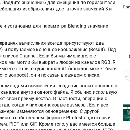
er. Введите значение 6 для смещения по горизонтали
Про
 небольших изображениях достаточно значений 3 и
e и установим для параметра Blending значение
перациях вычисления всегда присутствуют два
2) и получаемое конечное изображение (Result). Под
список Channel. Если бы мы имели дело с
ков мы могли бы выбрать любой из каналов RGB, R,
с имеется только один канал #1 (каналов может быть
истику об
Росстат опубликовал статистику об
ого вопроса), он и показан в каждом списке.
объёмах промышленного
первое
производства в стране за первое
 командами вычисления: создание новых каналов в
полугодие 2026 года
 каналов внутри одного файла. Я обычно использую
т свои преимущества. В частности, операции c
да, когда у них одинаковые размеры. Если все
 пройдет
Круглый стол на тему РОП пройдет
размеры изменяются одновременно. С другой
28 июля
лько в собственном формате Photoshop, который
ем, PICT или GIF. Кроме того, у вас имеется больше