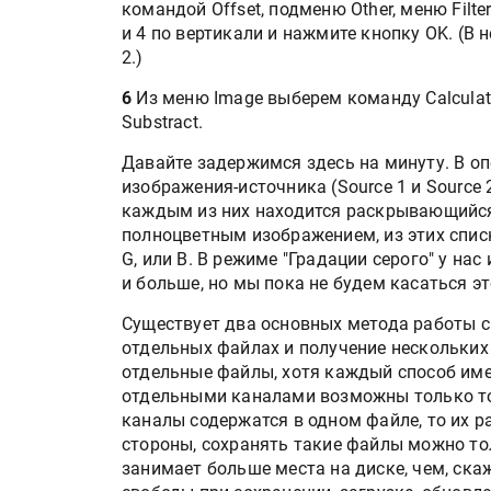
командой Offset, подменю Other, меню Filt
и 4 по вертикали и нажмите кнопку OK. (В
2.)
6
Из меню Image выберем команду Calculat
Substract.
Давайте задержимся здесь на минуту. В о
изображения-источника (Source 1 и Source 
каждым из них находится раскрывающийся 
полноцветным изображением, из этих спис
G, или B. В режиме "Градации серого" у на
Росстат опубликовал стат
и больше, но мы пока не будем касаться эт
объёмах промышленного
производства в стране за 
Существует два основных метода работы с
полугодие 2026 года
отдельных файлах и получение нескольких
отдельные файлы, хотя каждый способ имее
отдельными каналами возможны только тог
Круглый стол на тему РОП
каналы содержатся в одном файле, то их 
28 июля
стороны, сохранять такие файлы можно то
занимает больше места на диске, чем, скаж