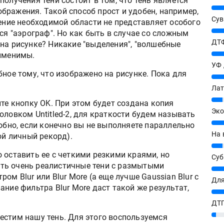
олучения тени состоит в том, что тень является
25%
бражения. Такой способ прост и удобен, например,
Сув
ление необходимой области не представляет особого
27%
ся "аэрограф". Но как быть в случае со сложным
ДТФ
на рисунке? Никакие "выделения", "волшебные
20%
рименимы.
УФ
ное тому, что изображено на рисунке. Пока для
20%
Лат
7%
те кнопку OK. При этом будет создана копия
Эко
оловком Untitled-2, для краткости будем называть
12%
добно, если конечно вы не выполняете параллельно
На 
ой личный рекорд).
7%
 оставить ее с четкими резкими краями, но
Су
ть очень реалистичные тени с размытыми
8%
ом Blur или Blur More (а еще лучше Gaussian Blur с
Для
ание фильтра Blur More даст такой же результат,
10%
ДТГ
ишитесь на новости в МАХ
3%
стим нашу тень. Для этого воспользуемся