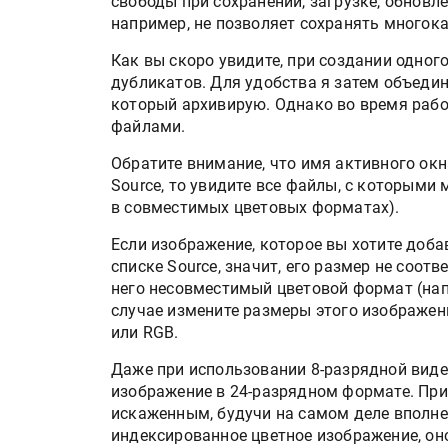
свободы при сохранении, загрузке, обновл
Росприроднадзор запуска
например, не позволяет сохранять многок
«Калькулятор утилизации»
Как вы скоро увидите, при создании одног
дубликатов. Для удобства я затем объеди
который архивирую. Однако во время раб
IPSA 2026 приглашает за и
файлами.
поставщиками и новыми
решениями для брендов
Обратите внимание, что имя активного окн
Source, то увидите все файлы, с которыми
в совместимых цветовых форматах).
Если изображение, которое вы хотите добав
списке Source, значит, его размер не соот
него несовместимый цветовой формат (нап
случае измените размеры этого изображени
или RGB.
Даже при использовании 8-разрядной виде
изображение в 24-разрядном формате. Пр
искаженным, будучи на самом деле вполне
индексированное цветное изображение, оно