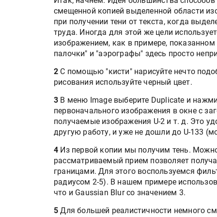
Итак, начнем. Идея большинства способов п
смещенной копией выделенной области изо
при получении тени от текста, когда выде
труда. Иногда для этой же цели использует
изображением, как в примере, показанном 
палочки" и "аэрографы" здесь просто неп
2
С помощью "кисти" нарисуйте нечто подоб
рисования используйте черный цвет.
3
В меню Image выберите Duplicate и нажми
первоначального изображения в окне с заг
получаемые изображения U-2 и т. д. Это у
другую работу, и уже не дошли до U-133 (м
4
Из первой копии мы получим тень. Можно
рассматриваемый прием позволяет получа
границами. Для этого воспользуемся фильтр
радиусом 2-5). В нашем примере использов
что и Gaussian Blur со значением 3.
Подп
5
Для большей реалистичности немного сме