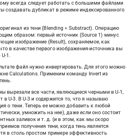
этому всегда следует работать с большими файлами
ты создавать дубликат в режиме индексированного
игинал из тени (Blending = Substract). Операцию
щим образом: первый источник (Source 1) минус
ующее изображение (Result), сохраняемое, как
, что в качестве первого изображения-источника вы
 U-1.
ьтате файл нужно инвертировать. Для этого можно
е Calculations. Применим команду Invert из
тень.
ы вырезали все части, являющиеся черными в U-1,
 в U-3. В U-3 и содержится то, что я называю
ия о тени. Теперь ее можно добавить к любой
ически, умножить на нее), даже если оно состоит
тных заливок и т. д. (и в этом, как мы скоро
приемов получения тени, когда тень является
тя в столь простом примере эффективность