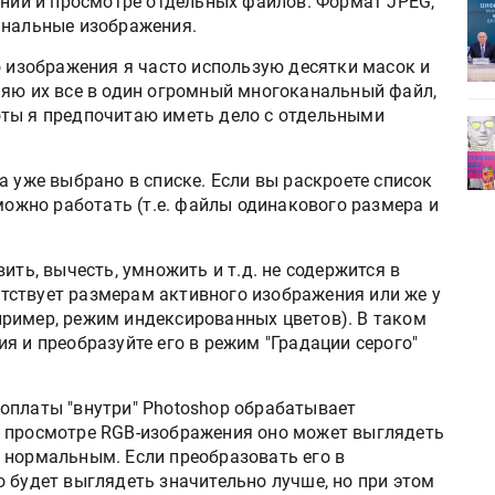
ении и просмотре отдельных файлов. Формат JPEG,
ет
Росприроднадзор запускает
анальные изображения.
«Калькулятор утилизации»
о изображения я часто использую десятки масок и
няю их все в один огромный многоканальный файл,
оты я предпочитаю иметь дело с отдельными
деями,
IPSA 2026 приглашает за идеями,
поставщиками и новыми
решениями для брендов
а уже выбрано в списке. Если вы раскроете список
 можно работать (т.е. файлы одинакового размера и
ить, вычесть, умножить и т.д. не содержится в
ветствует размерам активного изображения или же у
ример, режим индексированных цветов). В таком
я и преобразуйте его в режим "Градации серого"
оплаты "внутри" Photoshop обрабатывает
и просмотре RGB-изображения оно может выглядеть
 нормальным. Если преобразовать его в
 будет выглядеть значительно лучше, но при этом