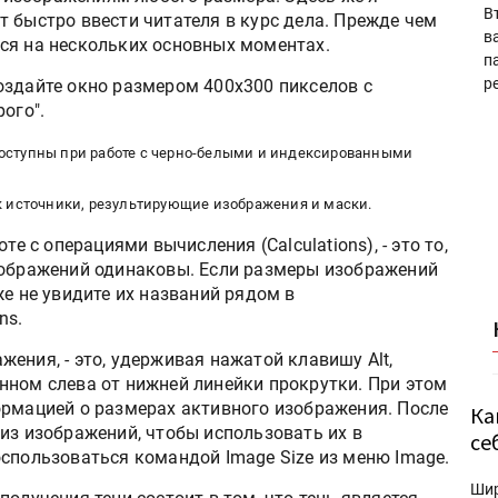
В
 быстро ввести читателя в курс дела. Прежде чем
в
ся на нескольких основных моментах.
п
р
здайте окно размером 400x300 пикселов с
ого".
доступны при работе c черно-белыми и индексированными
 источники, результирующие изображения и маски.
те с операциями вычисления (Calculations), - это то,
зображений одинаковы. Если размеры изображений
же не увидите их названий рядом в
ns.
ения, - это, удерживая нажатой клавишу Alt,
нном слева от нижней линейки прокрутки. При этом
ормацией о размерах активного изображения. После
Ка
из изображений, чтобы использовать их в
се
оспользоваться командой Image Size из меню Image.
Ши