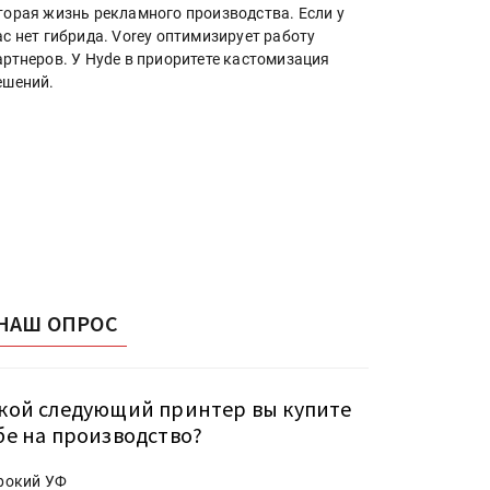
торая жизнь рекламного производства. Если у
ас нет гибрида. Vorey оптимизирует работу
артнеров. У Hyde в приоритете кастомизация
ешений.
НАШ ОПРОС
кой следующий принтер вы купите
бе на производство?
рокий УФ