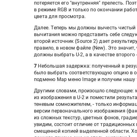
потеряется его "внутренняя" прелесть. По
в режиме RGB и только по окончании рабо
цвета для просмотра.
Далее. Теперь мы должны вычесть чистый ор
вычитания можно представить себе следую
второй источник (Source 2) дает результир
правило, в новом файле (New). Это значит
должны выбрать U-2, а в качестве второго -
7
Небольшая задержка: полученный в резул
было выбрать соответствующую опцию в окн
подменю Map меню Image и получим нашу 
Другими словами, произошло следующее: м
из изображения в U-2 и поместили результат
теневым сомножителем, - только информац
версии первоначального изображения (факт
из сложных текстур, цветных фонов, градиен
увидим, состоит отличие от традиционных 
смещенной копией выделенной области. Хо