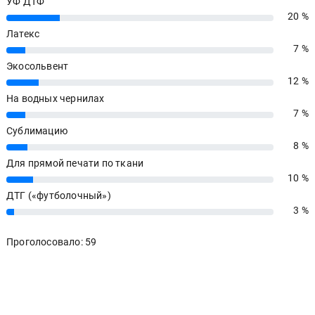
УФ ДТФ
20 %
20%
Латекс
7 %
7%
Экосольвент
12 %
12%
На водных чернилах
7 %
7%
Сублимацию
8 %
8%
Для прямой печати по ткани
10 %
10%
ДТГ («футболочный»)
3 %
3%
Проголосовало: 59