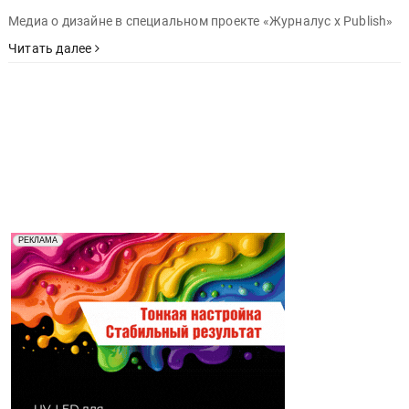
Медиа о дизайне в специальном проекте «Журналус x Publish»
Читать далее
Реклама. Рекламодатель ООО "Передовые Системы
РЕКЛАМА
Печати" erid: 2SDnjd2d4Qz