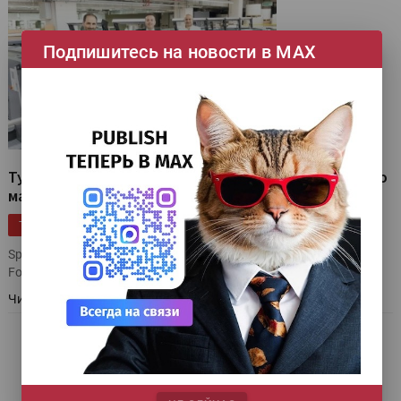
Подпишитесь на новости в МАХ
Турецкая типография купила листовую офсетную
машину Heidelberg Speedmaster XL 106
|
|
|
Инсталляции
Heidelberg
Турция
ТЕГИ
Speedmaster XL 106-7+LX-UV установлена в Printpark Premium
Folding Carton
Читать далее