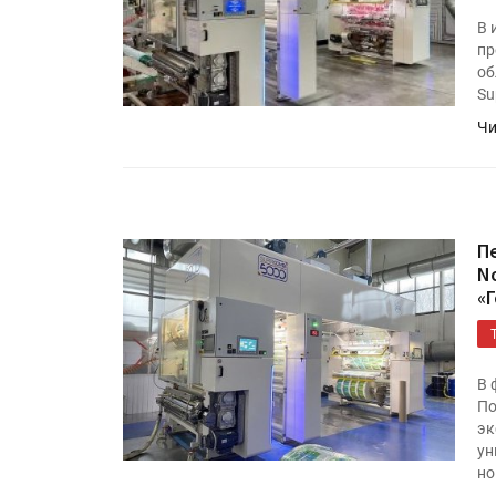
В 
пр
об
Su
Чи
П
N
«
В 
По
эк
ун
но