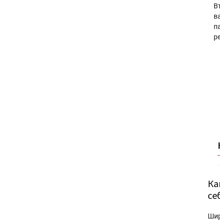
В
в
п
р
Ка
се
Ши