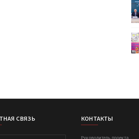
ет
Росприроднадзор запускает
«Калькулятор утилизации»
деями,
IPSA 2026 приглашает за идеями,
поставщиками и новыми
решениями для брендов
ТНАЯ СВЯЗЬ
КОНТАКТЫ
Руководитель проекта