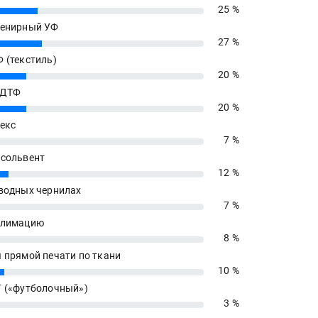
25 %
енирный УФ
27 %
 (текстиль)
20 %
 ДТФ
20 %
екс
7 %
сольвент
12 %
водных чернилах
7 %
блимацию
8 %
 прямой печати по ткани
10 %
 («футболочный»)
3 %