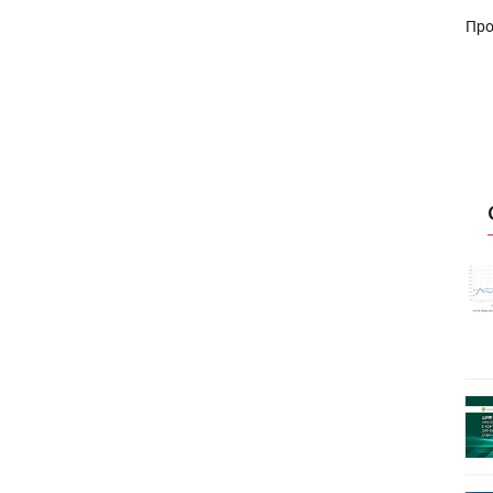
Про
истику об
Росстат опубликовал статистику об
объёмах промышленного
первое
производства в стране за первое
полугодие 2026 года
 пройдет
Круглый стол на тему РОП пройдет
28 июля