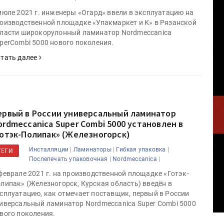
июле 2021 г. инженеры «Огард» ввели в эксплуатацию на
оизводственной площадке «Упакмаркет и К» в Рязанской
ласти широкорулонный ламинатор Nordmeccanica
perCombi 5000 нового поколения.
тать далее
ервый в России универсальный ламинатор
ordmeccanica Super Combi 5000 установлен в
Готэк-Полипак» (Железногорск)
|
|
|
Инсталляции
Ламинаторы
Гибкая упаковка
ТЕГИ
|
|
Послепечать упаковочная
Nordmeccanica
феврале 2021 г. на производственной площадке «Готэк-
липак» (Железногорск, Курская область) введён в
сплуатацию, как отмечает поставщик, первый в России
иверсальный ламинатор Nordmeccanica Super Combi 5000
вого поколения.