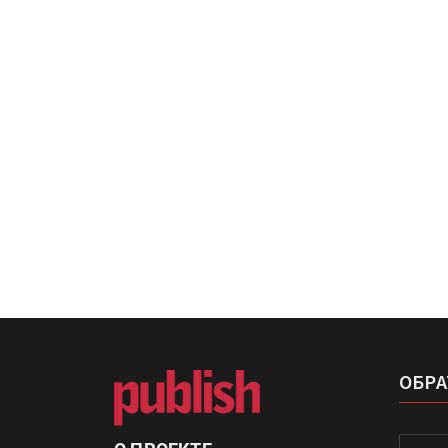
Росприроднадзор запуска
«Калькулятор утилизации»
IPSA 2026 приглашает за и
поставщиками и новыми
решениями для брендов
ОБРА