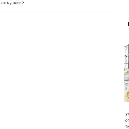
тать далее
У
о
т