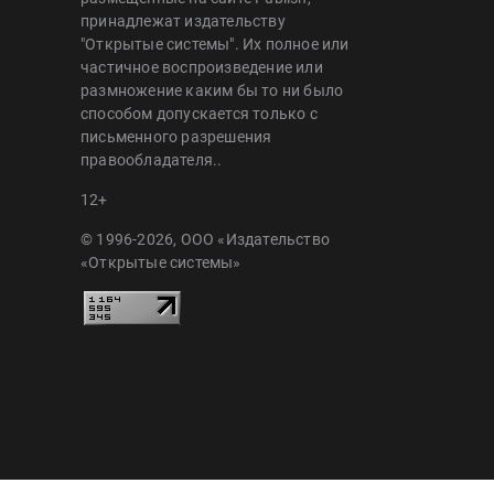
принадлежат издательству
"Открытые системы". Их полное или
частичное воспроизведение или
размножение каким бы то ни было
способом допускается только с
письменного разрешения
правообладателя..
12+
© 1996-2026, ООО «Издательство
«Открытые системы»