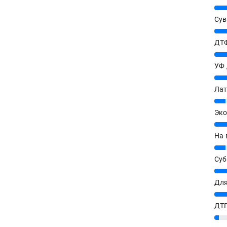
25%
Сув
27%
ДТФ
20%
УФ
20%
Лат
7%
Эко
12%
На 
7%
Су
8%
Для
10%
ДТГ
3%