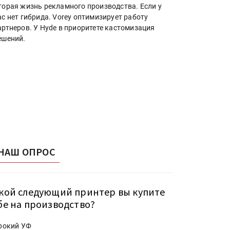
торая жизнь рекламного производства. Если у
ас нет гибрида. Vorey оптимизирует работу
артнеров. У Hyde в приоритете кастомизация
ешений.
НАШ ОПРОС
кой следующий принтер вы купите
бе на производство?
рокий УФ