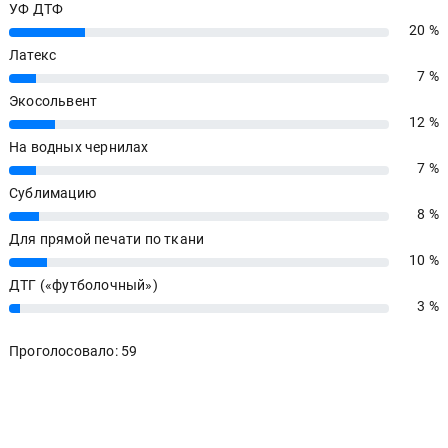
УФ ДТФ
20 %
20%
Латекс
7 %
7%
Экосольвент
12 %
12%
На водных чернилах
7 %
7%
Сублимацию
8 %
8%
Для прямой печати по ткани
10 %
10%
ДТГ («футболочный»)
3 %
3%
Проголосовало: 59