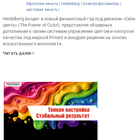
Офсетная печать |
Heidelberg |
Спектрофотометры |
листовая печать |
Heidelberg входит в новый финансовый год под девизом «Сила
цвета» (The Power of Color), представляя обширные
дополнения к своим системам управления цветом и контроля
качества под маркой Prinect и внедряя решения на основе
искусственного интеллекта.
Читать далее
Реклама. Рекламодатель ООО "Передовые Системы
РЕКЛАМА
Печати" erid: 2SDnjd2d4Qz