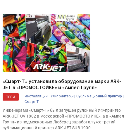
«Смарт-Т» установила оборудование марки ARK-
JET в «ПРОМОСТОЙКЕ» и «Ампел Групп»
Инсталляции |
УФ-принтеры |
Сублимационный принтер |
ТЕГИ
Смарт-Т |
Инженерами «Смарт-Т» был запущен рулонный УФ-принтер
ARK-JET UV 1802 в московской «ПРОМОСТОЙКЕ», а в «Ампел
Групп» из подмосковных Люберец заработал уже третий
сублимационный принтер ARK-JET SUB 1900.