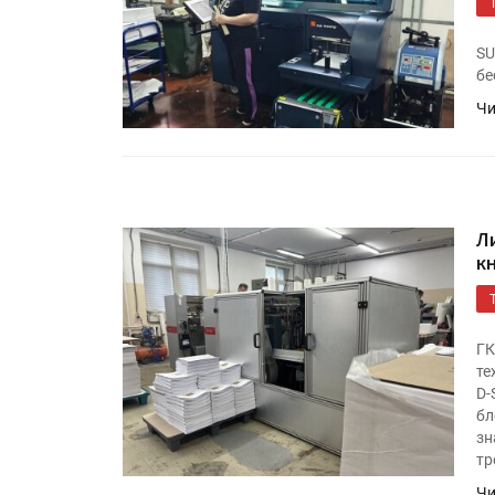
SU
бе
Чи
Л
к
ГК
те
D-
бл
зн
тр
Чи