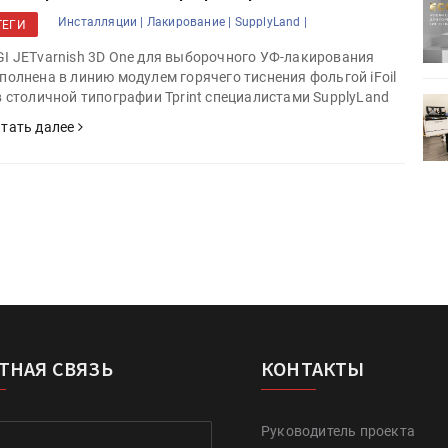
ртимент
«Дубль В» расширяет ассортимент
Инсталляции |
Лакирование |
SupplyLand |
ТЕГИ
ения
фольги для горячего тиснения
I JETvarnish 3D One для выборочного УФ-лакирования
полнена в линию модулем горячего тиснения фольгой iFoil
в столичной типографии Tprint специалистами SupplyLand
0
УФ-принтер Mimaki UJV200
зитель»
запущен в компании «Сказитель»
тать далее
ТНАЯ СВЯЗЬ
КОНТАКТЫ
Руководитель проекта