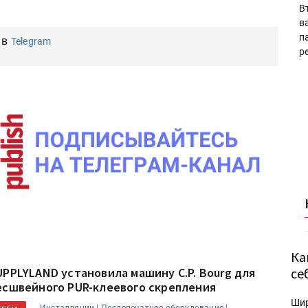
В
в
п
 в
Telegram
р
Ка
се
UPPLYLAND установила машину C.P. Bourg для
есшвейного PUR-клеевого скрепления
Ши