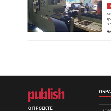
«Дубль В» расширяет ассо
фольги для горячего тисн
MG
до
S 
УФ-принтер Mimaki UJV20
запущен в компании «Ска
Чи
ОБРА
О ПРОЕКТЕ