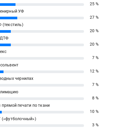
25 %
енирный УФ
27 %
 (текстиль)
20 %
 ДТФ
20 %
екс
7 %
сольвент
12 %
водных чернилах
7 %
блимацию
8 %
 прямой печати по ткани
10 %
 («футболочный»)
3 %