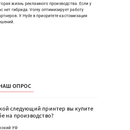
торая жизнь рекламного производства. Если у
ас нет гибрида. Vorey оптимизирует работу
артнеров. У Hyde в приоритете кастомизация
ешений.
НАШ ОПРОС
кой следующий принтер вы купите
бе на производство?
рокий УФ