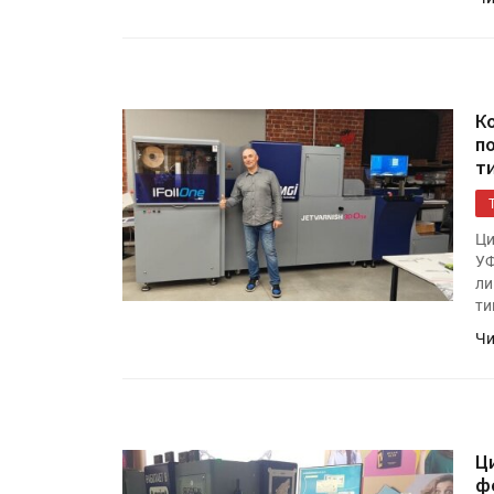
К
п
т
Ци
УФ
HeyGears анонсировала
ли
полноцветный гибридный 
ти
принтер G1X
Чи
Росприроднадзор запуска
«Калькулятор утилизации»
Ц
ф