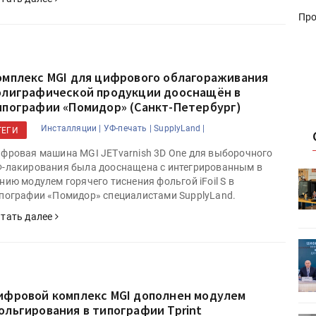
Про
омплекс MGI для цифрового облагораживания
олиграфической продукции дооснащён в
ипографии «Помидор» (Санкт-Петербург)
Инсталляции |
УФ-печать |
SupplyLand |
ТЕГИ
фровая машина MGI JETvarnish 3D One для выборочного
-лакирования была дооснащена с интегрированным в
HeyGears анонсировала
нию модулем горячего тиснения фольгой iFoil S в
УФ/3D-
полноцветный гибридный УФ/3D-
пографии «Помидор» специалистами SupplyLand.
принтер G1X
тать далее
ет
Росприроднадзор запускает
«Калькулятор утилизации»
ифровой комплекс MGI дополнен модулем
ольгирования в типографии Tprint