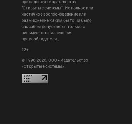
принадлежат издательству
"Открытые системы". Их полное или
частичное воспроизведение или
размножение каким бы то ни было
способом допускается только с
письменного разрешения
правообладателя..
12+
© 1996-2026, ООО «Издательство
«Открытые системы»