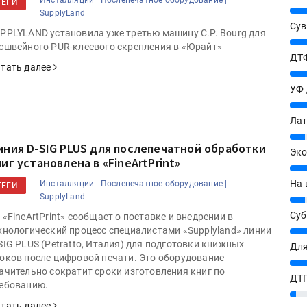
Инсталляции |
Послепечатное оборудование |
ТЕГИ
25%
SupplyLand |
Сув
PPLYLAND установила уже третью машину C.P. Bourg для
27%
сшвейного PUR-клеевого скрепления в «Юрайт»
ДТФ
тать далее
20%
УФ
20%
Лат
7%
иния D-SIG PLUS для послепечатной обработки
Эко
ниг установлена в «FineArtPrint»
12%
На 
Инсталляции |
Послепечатное оборудование |
ТЕГИ
SupplyLand |
7%
Су
 «FineArtPrint» сообщает о поставке и внедрении в
хнологический процесс специалистами «Supplyland» линии
8%
SIG PLUS (Petratto, Италия) для подготовки книжных
Для
оков после цифровой печати. Это оборудование
10%
ачительно сократит сроки изготовления книг по
ДТГ
ебованию.
3%
тать далее