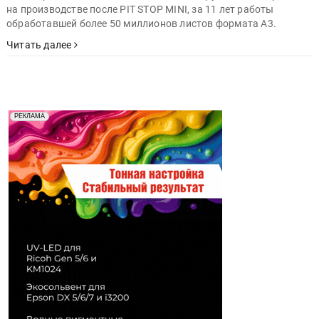
на производстве после PIT STOP MINI, за 11 лет работы
обработавшей более 50 миллионов листов формата A3.
Читать далее
Реклама. Рекламодатель ООО "Передовые Системы
РЕКЛАМА
Печати" erid: 2SDnjd2d4Qz