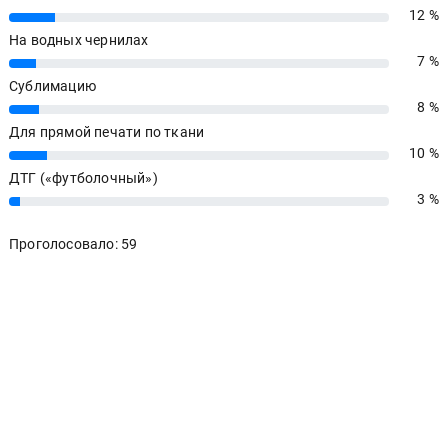
12 %
12%
На водных чернилах
7 %
7%
Сублимацию
8 %
8%
Для прямой печати по ткани
10 %
10%
ДТГ («футболочный»)
3 %
3%
Проголосовало: 59