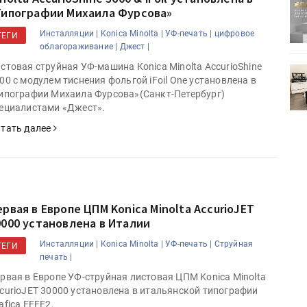
ртимент
«Дубль В» расширяет ассортимент
Типографии Михаила Фурсова»
ения
фольги для горячего тиснения
Инсталляции |
Konica Minolta |
УФ-печать |
цифровое
ТЕГИ
облагораживание |
Джест |
стовая струйная УФ-машина Konica Minolta AccurioShine
0
УФ-принтер Mimaki UJV200
00 с модулем тиснения фольгой iFoil One установлена в
зитель»
запущен в компании «Сказитель»
ипографии Михаила Фурсова»(Санкт-Петербург)
ециалистами «Джест».
тать далее
ервая в Европе ЦПМ Konica Minolta AccurioJET
0000 установлена в Италии
Инсталляции |
Konica Minolta |
УФ-печать |
Струйная
ТЕГИ
печать |
рвая в Европе УФ-струйная листовая ЦПМ Konica Minolta
curioJET 30000 установлена в итальянской типографии
afica EFFE2.