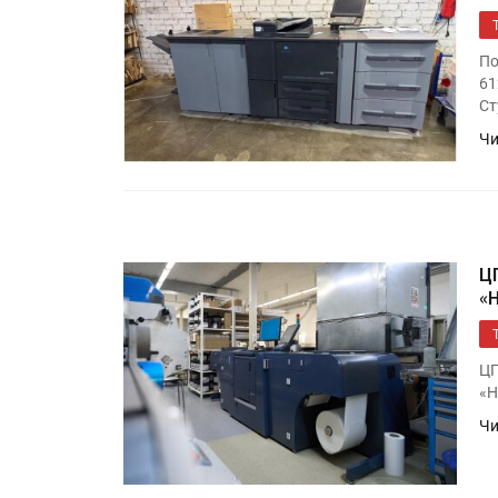
По
61
Ст
Чи
Ц
«
ЦП
«Н
Чи