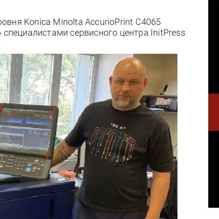
вня Konica Minolta AccurioPrint C4065
 специалистами сервисного центра InitPress