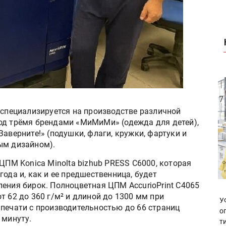
 специализируется на производстве различной
од трёмя брендами «МиМиМи» (одежда для детей),
Заверните!» (подушки, флаги, кружки, фартуки и
ым дизайном).
ЦПМ Konica Minolta bizhub PRESS C6000, которая
ода и, как и ее предшественница, будет
ения бирок. Полноцветная ЦПМ AccurioPrint C4065
т 62 до 360 г/м² и длиной до 1300 мм при
У
 печати с производительностью до 66 страниц
о
 минуту.
т