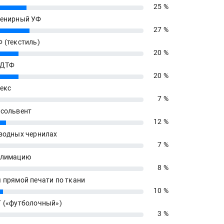
25 %
енирный УФ
27 %
 (текстиль)
20 %
 ДТФ
20 %
екс
7 %
сольвент
12 %
водных чернилах
7 %
блимацию
8 %
 прямой печати по ткани
10 %
 («футболочный»)
3 %