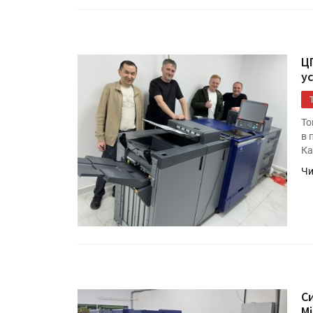
ЦП
у
То
в 
Ка
Чи
HeyGears анонсировала
полноцветный гибридный 
принтер G1X
Росприроднадзор запуска
«Калькулятор утилизации»
С
Mi