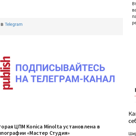
В
в
п
р
 в
Telegram
Ка
се
торая ЦПМ Konica Minolta установлена в
ипографии «Мастер Студия»
Ши