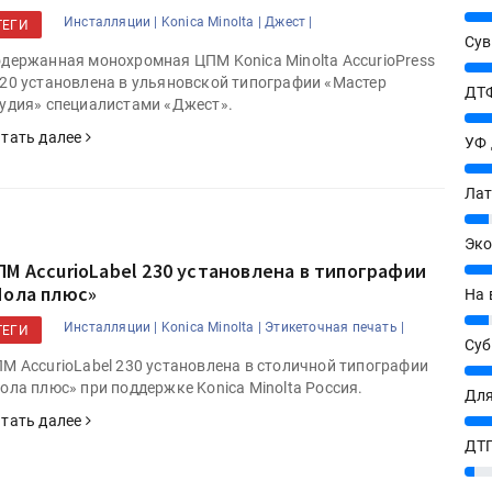
25%
Инсталляции |
Konica Minolta |
Джест |
ТЕГИ
Сув
держанная монохромная ЦПМ Konica Minolta AccurioPress
27%
20 установлена в ульяновской типографии «Мастер
ДТФ
удия» специалистами «Джест».
20%
тать далее
УФ
20%
Лат
7%
Эко
ПМ AccurioLabel 230 установлена в типографии
12%
Нола плюс»
На 
7%
Инсталляции |
Konica Minolta |
Этикеточная печать |
ТЕГИ
Су
М AccurioLabel 230 установлена в столичной типографии
8%
ола плюс» при поддержке Konica Minolta Россия.
Для
10%
тать далее
ДТГ
3%