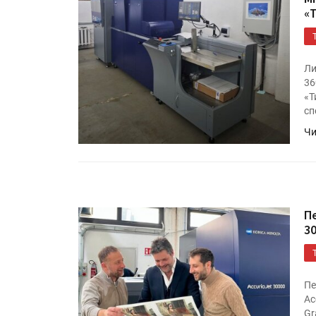
«Дубль В» расширяет ассо
«
фольги для горячего тисн
Ли
УФ-принтер Mimaki UJV20
36
запущен в компании «Ска
«Т
сп
Чи
П
3
Пе
Ac
Gr