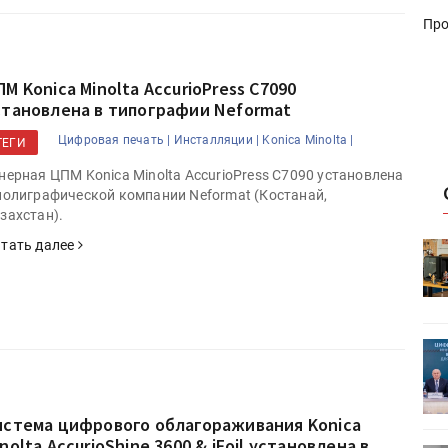
Про
М Konica Minolta AccurioPress C7090
становлена в типографии Neformat
Цифровая печать |
Инсталляции |
Konica Minolta |
ТЕГИ
нерная ЦПМ Konica Minolta AccurioPress C7090 установлена
полиграфической компании Neformat (Костанай,
захстан).
тать далее
HeyGears анонсировала
УФ/3D-
полноцветный гибридный УФ/3D-
принтер G1X
ет
Росприроднадзор запускает
«Калькулятор утилизации»
истема цифрового облагораживания Konica
nolta AccurioShine 3600 & iFoil установлена в