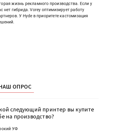
торая жизнь рекламного производства. Если у
ас нет гибрида. Vorey оптимизирует работу
артнеров. У Hyde в приоритете кастомизация
ешений.
НАШ ОПРОС
кой следующий принтер вы купите
бе на производство?
рокий УФ