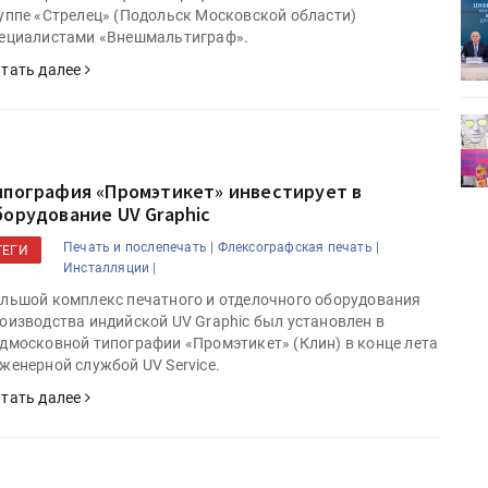
ет
Росприроднадзор запускает
уппе «Стрелец» (Подольск Московской области)
«Калькулятор утилизации»
ециалистами «Внешмальтиграф».
тать далее
деями,
IPSA 2026 приглашает за идеями,
поставщиками и новыми
решениями для брендов
ипография «Промэтикет» инвестирует в
борудование UV Graphic
Печать и послепечать |
Флексографская печать |
ТЕГИ
Инсталляции |
льшой комплекс печатного и отделочного оборудования
оизводства индийской UV Graphic был установлен в
дмосковной типографии «Промэтикет» (Клин) в конце лета
женерной службой UV Service.
тать далее