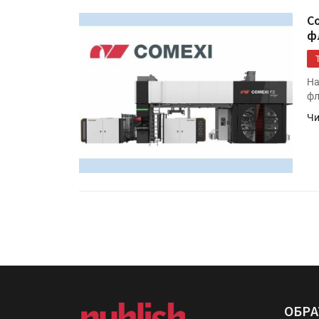
C
ф
На
фл
Чи
ОБРА