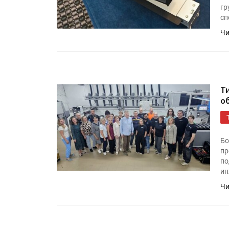
Росприроднадзор запуска
гр
«Калькулятор утилизации»
сп
Чи
IPSA 2026 приглашает за и
поставщиками и новыми
решениями для брендов
Т
о
Бо
пр
по
ин
Чи