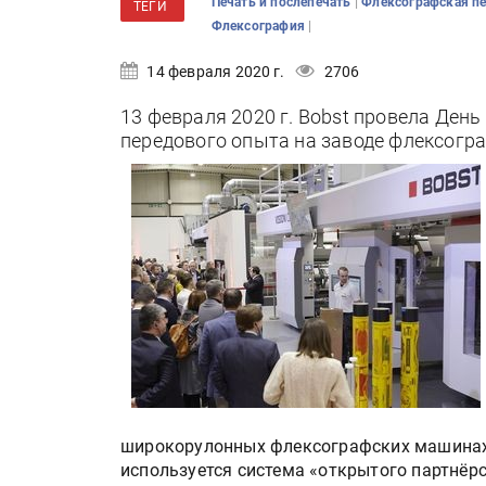
|
Печать и послепечать
Флексографская п
ТЕГИ
|
Флексография
14 февраля 2020 г.
2706
13 февраля 2020 г. Bobst провела Ден
передового опыта на заводе флексогр
широкорулонных флексографских машинах
используется система «открытого партнёр