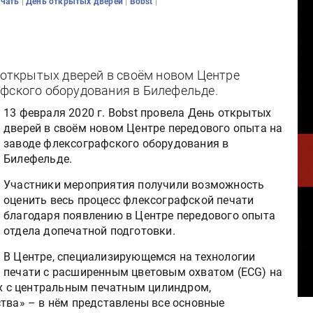
|
|
|
ечать
День открытых дверей
Bobst
ь открытых дверей в своём новом Центре
афского оборудования в Билефельде.
13 февраля 2020 г. Bobst провела День открытых
дверей в своём новом Центре передового опыта на
заводе флексографского оборудования в
Билефельде.
Участники мероприятия получили возможность
оценить весь процесс флексографской печати
благодаря появлению в Центре передового опыта
отдела допечатной подготовки.
В Центре, специализирующемся на технологии
печати с расширенным цветовым охватом (ECG) на
 с центральным печатным цилиндром,
ства» – в нём представлены все основные