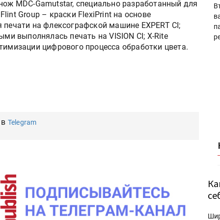
 нож MDC-Gamutstar, специально разработанный для
В
int Group – краски FlexiPrint на основе
в
я печати на флексографской машине EXPERT CI;
п
ыми выполнялась печать на VISION CI; X-Rite
р
птимизации цифрового процесса обработки цвета.
 в
Telegram
Ка
се
Ши