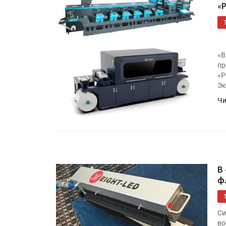
«
«В
пр
«Р
Эк
Чи
Росстат опубликовал стат
объёмах промышленного
производства в стране за 
полугодие 2026 года
В
ф
Круглый стол на тему РОП
28 июля
Си
во