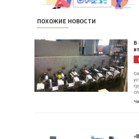
ПОХОЖИЕ НОВОСТИ
В
в
Си
ус
гр
сп
Чи
«