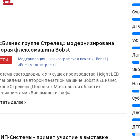
25%
Сув
27%
ДТФ
20%
УФ
 «Бизнес группе Стрелец» модернизирована
20%
торая флексомашина Bobst
Лат
Модернизация |
Флексографская печать |
Bobst |
ТЕГИ
7%
«Внешмальтиграф» |
Эко
стема светодиодных УФ сушек производства Height LED
12%
тановлена на второй печатной машине Bobst в «Бизнес
На 
уппе Стрелец» (Подольск Московской области)
7%
ециалистами «Внешмальтиграф».
Су
тать далее
8%
Для
10%
ДТГ
3%
ВИП-Системы» примет участие в выставке