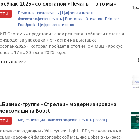
РосУпак-2025» со слоганом «Печать — это мы»
Про
Печать и послепечать |
Цифровая печать |
ТЕГИ
Флексографская печать |
Выставки |
Этикетка |
Printech |
RosUpack |
Цифровая этикетка |
ИП-Системы» представит свои решения в области печати и
оизводства упаковки и этикетки на выставке
осУпак-2025», которая пройдет в столичном МВЦ «Крокус
спо» с 17 по 20 июня 2025 года.
тать далее
истику об
Росстат опубликовал статистику об
объёмах промышленного
первое
производства в стране за первое
полугодие 2026 года
 «Бизнес-группе «Стрелец» модернизирована
лексомашина Bobst
 пройдет
Круглый стол на тему РОП пройдет
Модернизация |
Флексографская печать |
Bobst |
28 июля
ТЕГИ
стема светодиодных УФ–сушек Hight-LED установлена на
сьмикрасочной флексографской машине Bobst в «Бизнес-