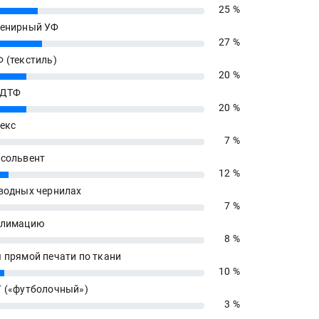
25 %
енирный УФ
27 %
 (текстиль)
20 %
 ДТФ
20 %
екс
7 %
сольвент
12 %
водных чернилах
7 %
блимацию
8 %
 прямой печати по ткани
10 %
 («футболочный»)
3 %