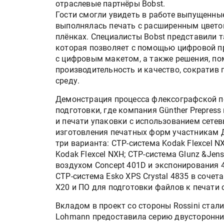
отраслевые партнёры Bobst.
Гости смогли увидеть в работе выпущенные 
выполнялась печать с расширенным цвето
плёнках. Специалисты Bobst представили 
которая позволяет с помощью цифровой п
с цифровым макетом, а также решения, п
производительность и качество, сократив
среду.
Демонстрация процесса флексографской п
подготовки, где компания Günther Prepres
и печати упаковки с использованием сетев
изготовления печатных форм участникам 
три варианта: CTP-система Kodak Flexcel N
Kodak Flexcel NXH; CTP-система Glunz &Jen
воздухом Concept 401D и экспонирования 
CTP-система Esko XPS Crystal 4835 в соч
X20 и ПО для подготовки файлов к печати
Вкладом в проект со стороны Rossini стали 
Lohmann предоставила серию двусторонних