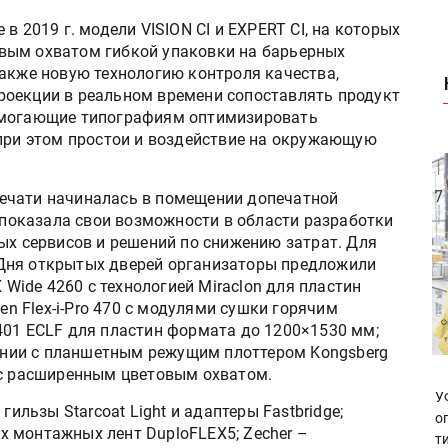
в 2019 г. модели VISION CI и EXPERT CI, на которых
вым охватом гибкой упаковки на барьерных
также новую технологию контроля качества,
роекции в реальном времени сопоставлять продукт
омогающие типографиям оптимизировать
 при этом простои и воздействие на окружающую
ечати начиналась в помещении допечатной
s показала свои возможности в области разработки
ых сервисов и решений по снижению затрат. Для
Дня открытых дверей организаторы предложили
X Wide 4260 с технологией Miraclon для пластин
sen Flex-i-Pro 470 с модулями сушки горячим
401 ECLF для пластин формата до 1200×1530 мм;
етании с планшетным режущим плоттером Kongsberg
 с расширенным цветовым охватом.
У
гильзы Starcoat Light и адаптеры Fastbridge;
о
 монтажных лент DuploFLEX5; Zecher –
т