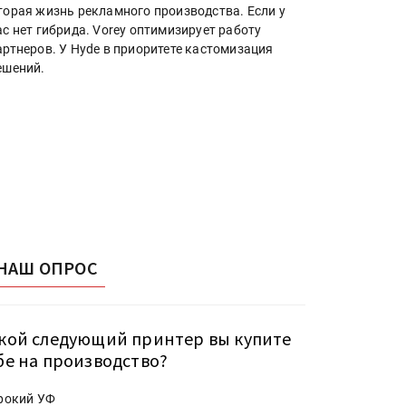
торая жизнь рекламного производства. Если у
ас нет гибрида. Vorey оптимизирует работу
артнеров. У Hyde в приоритете кастомизация
ешений.
НАШ ОПРОС
кой следующий принтер вы купите
бе на производство?
рокий УФ