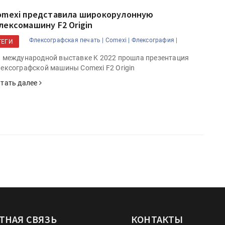
omexi представила широкорулонную
лексомашину F2 Origin
Флексографская печать |
Comexi |
Флексография |
ТЕГИ
 международной выставке K 2022 прошла презентация
ексографской машины Comexi F2 Origin
тать далее
ТНАЯ СВЯЗЬ
КОНТАКТЫ