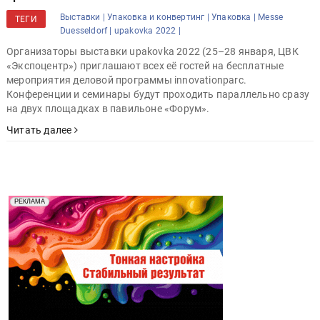
Выставки |
Упаковка и конвертинг |
Упаковка |
Messe
ТЕГИ
Duesseldorf |
upakovka 2022 |
Организаторы выставки upakovka 2022 (25–28 января, ЦВК
«Экспоцентр») приглашают всех её гостей на бесплатные
мероприятия деловой программы innovationparc.
Конференции и семинары будут проходить параллельно сразу
на двух площадках в павильоне «Форум».
Читать далее
Реклама. Рекламодатель ООО "Передовые Системы
РЕКЛАМА
Печати" erid: 2SDnjd2d4Qz