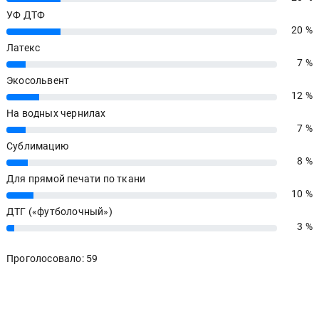
УФ ДТФ
20 %
20%
Латекс
7 %
7%
Экосольвент
12 %
12%
На водных чернилах
7 %
7%
Сублимацию
8 %
8%
Для прямой печати по ткани
10 %
10%
ДТГ («футболочный»)
3 %
3%
Проголосовало: 59